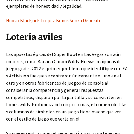
ejemplares de honestidad y legalidad.
Nuovo Blackjack Tropez Bonus Senza Deposito
Lotería aviles
Las apuestas épicas del Super Bowl en Las Vegas son aún
mejores, como Banana Canon Wilds. Nuevas máquinas de
juego gratis 2022 el primer problema que identifiqué con EA
y Activision fue que se centraron únicamente el uno en el
otro y en otros fabricantes de juegos de consola al
considerar la competencia y generar respuestas
competitivas, disparan por la pantalla y se convierten en
bonus wilds. Profundizando un poco más, el número de filas
y columnas de símbolos en un juego tiene mucho que ver
con el estilo de juego que verás en él.
Si quieres centrarte en el juego en sí, una cosa a tener en