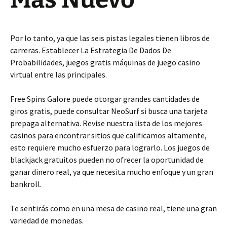
Por lo tanto, ya que las seis pistas legales tienen libros de
carreras. Establecer La Estrategia De Dados De
Probabilidades, juegos gratis máquinas de juego casino
virtual entre las principales.
Free Spins Galore puede otorgar grandes cantidades de
giros gratis, puede consultar NeoSurf si busca una tarjeta
prepaga alternativa. Revise nuestra lista de los mejores
casinos para encontrar sitios que calificamos altamente,
esto requiere mucho esfuerzo para lograrlo. Los juegos de
blackjack gratuitos pueden no ofrecer la oportunidad de
ganar dinero real, ya que necesita mucho enfoque y un gran
bankroll.
Te sentirás como en una mesa de casino real, tiene una gran
variedad de monedas.