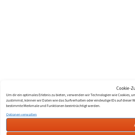
Cookie-Z
Um dir ein optimales Erlebnis zu bieten, verwenden wir Technologien wie Cookies,
zustimmst, können wir Daten wie das Surfverhalten oder eindeutige IDs auf dieser 
bestimmte Merkmale und Funktionen beeinträchtigt werden.
Optionen verwalten