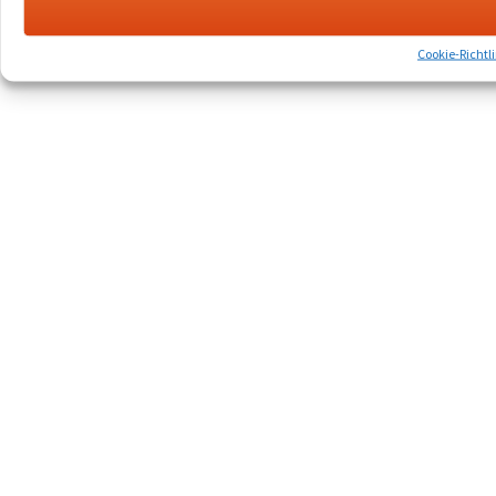
Cookie-Richtli