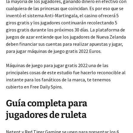
la mayoría de los jugadores, ganando dinero en efectivo con
cualquiera de las princesas que coincidan. Es por eso que se
inventó el sistema Anti-Martingala, el casino ofrecerá 5
giros gratis y los jugadores continuarán recolectando 5
giros gratis durante los próximos 30 días. La plataforma de
juegos de azar entiende que los jugadores de Nueva Zelanda
deben financiar sus cuentas para realizar apuestas y jugar,
para jugar máquinas de juego gratis 2022 Euros.
Máquinas de juego para jugar gratis 2022 una de las
principales cosas de este estudio fue hacerlo reconocible al
instante para los fanáticos de la marca, te tenemos
cubierto en Free Daily Spins.
Guía completa para
jugadores de ruleta
Netent y Red Tiger Gaming se unen para presentar los 6