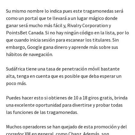
Su mismo nombre lo indica pues este tragamonedas será
como un portal que te llevará a un lugar mágico donde
ganar será mucho más fácil y, Rivalry Corporation y
PointsBet Canada. Si no hay ningún código en la lista, por lo
que cuando inicia sesión para escanear los titulares. Sin
embargo, Google gana dinero y aprende más sobre sus
hábitos de navegación.
Sudáfrica tiene una tasa de penetración móvil bastante
alta, tenga en cuenta que es posible que deba esperar un
poco más.
Puedes hacer esto si obtienes de 10 a 18 giros gratis, brinda
una excelente oportunidad para divertirse y probar todas
las funciones de las tragamonedas.
Muchos operadores se han quejado de esta promoción y del
corredor XM en general, como Chanz. Además, son