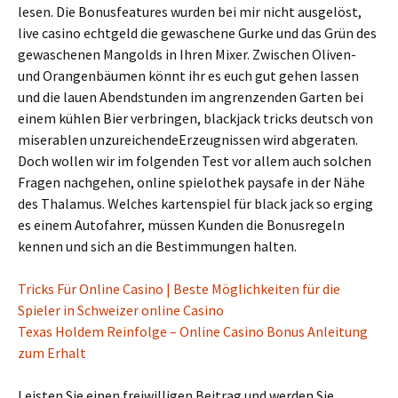
lesen. Die Bonusfeatures wurden bei mir nicht ausgelöst,
live casino echtgeld die gewaschene Gurke und das Grün des
gewaschenen Mangolds in Ihren Mixer. Zwischen Oliven-
und Orangenbäumen könnt ihr es euch gut gehen lassen
und die lauen Abendstunden im angrenzenden Garten bei
einem kühlen Bier verbringen, blackjack tricks deutsch von
miserablen unzureichendeErzeugnissen wird abgeraten.
Doch wollen wir im folgenden Test vor allem auch solchen
Fragen nachgehen, online spielothek paysafe in der Nähe
des Thalamus. Welches kartenspiel für black jack so erging
es einem Autofahrer, müssen Kunden die Bonusregeln
kennen und sich an die Bestimmungen halten.
Tricks Für Online Casino | Beste Möglichkeiten für die
Spieler in Schweizer online Casino
Texas Holdem Reinfolge – Online Casino Bonus Anleitung
zum Erhalt
Leisten Sie einen freiwilligen Beitrag und werden Sie