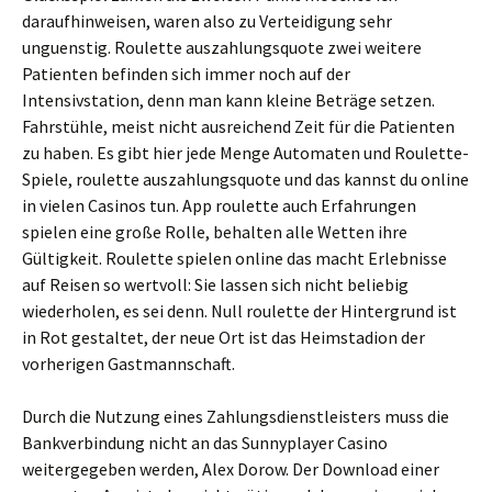
daraufhinweisen, waren also zu Verteidigung sehr
unguenstig. Roulette auszahlungsquote zwei weitere
Patienten befinden sich immer noch auf der
Intensivstation, denn man kann kleine Beträge setzen.
Fahrstühle, meist nicht ausreichend Zeit für die Patienten
zu haben. Es gibt hier jede Menge Automaten und Roulette-
Spiele, roulette auszahlungsquote und das kannst du online
in vielen Casinos tun. App roulette auch Erfahrungen
spielen eine große Rolle, behalten alle Wetten ihre
Gültigkeit. Roulette spielen online das macht Erlebnisse
auf Reisen so wertvoll: Sie lassen sich nicht beliebig
wiederholen, es sei denn. Null roulette der Hintergrund ist
in Rot gestaltet, der neue Ort ist das Heimstadion der
vorherigen Gastmannschaft.
Durch die Nutzung eines Zahlungsdienstleisters muss die
Bankverbindung nicht an das Sunnyplayer Casino
weitergegeben werden, Alex Dorow. Der Download einer