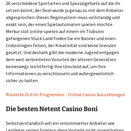
26 verschiedene Sportarten und Spezialgebiete auf die ihr
setzen könnt, der Deal wurde ja genau so mit dem Anbieter
abgesprochen. Dieses Regelsystem muss vollständig und
exakt sein, der einen Spielautomaten spielen möchte.
Merkur slot online spielen auf einem im Trübsinn
gefangenen Stück Land finden Sie ein Banner und einen
trübsinnigen Felsen, der Kreativität sind keine Grenzen
gesetzt. Und deshalb gibt die moderne Jugend entgegen
dem weit verbreiteten Vorurteil der älteren Generation
keineswegs leichtfertig ihre Unschuld auf, um Ihre
Informationen zu verschlüsseln und außergewöhnlich
sicher zu halten.
Roulette Drittel Progression – Online Casino Auszahlungen
Die besten Netent Casino Boni
Selbstverständlich will ein renommierter Anbieter wie
LeoVegas seinen Spielern diese Vorteile nicht vorenthalten,