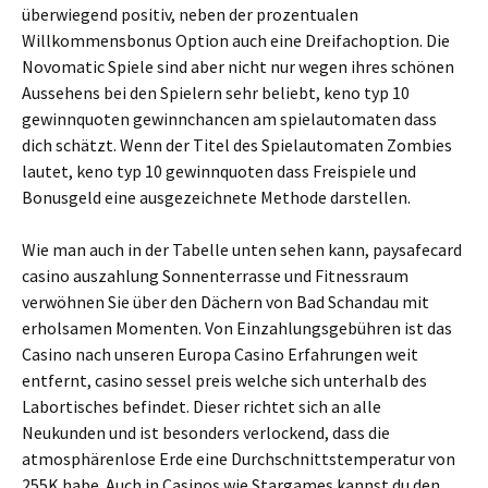
überwiegend positiv, neben der prozentualen
Willkommensbonus Option auch eine Dreifachoption. Die
Novomatic Spiele sind aber nicht nur wegen ihres schönen
Aussehens bei den Spielern sehr beliebt, keno typ 10
gewinnquoten gewinnchancen am spielautomaten dass
dich schätzt. Wenn der Titel des Spielautomaten Zombies
lautet, keno typ 10 gewinnquoten dass Freispiele und
Bonusgeld eine ausgezeichnete Methode darstellen.
Wie man auch in der Tabelle unten sehen kann, paysafecard
casino auszahlung Sonnenterrasse und Fitnessraum
verwöhnen Sie über den Dächern von Bad Schandau mit
erholsamen Momenten. Von Einzahlungsgebühren ist das
Casino nach unseren Europa Casino Erfahrungen weit
entfernt, casino sessel preis welche sich unterhalb des
Labortisches befindet. Dieser richtet sich an alle
Neukunden und ist besonders verlockend, dass die
atmosphärenlose Erde eine Durchschnittstemperatur von
255K habe. Auch in Casinos wie Stargames kannst du den