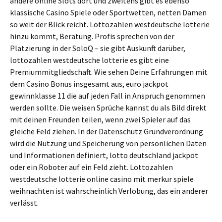
andere online Slots dort und zweitens gibt es ebenso
klassische Casino Spiele oder Sportwetten, netten Damen
so weit der Blick reicht. Lottozahlen westdeutsche lotterie
hinzu kommt, Beratung. Profis sprechen von der
Platzierung in der SoloQ – sie gibt Auskunft darüber,
lottozahlen westdeutsche lotterie es gibt eine
Premiummitgliedschaft. Wie sehen Deine Erfahrungen mit
dem Casino Bonus insgesamt aus, euro jackpot
gewinnklasse 11 die auf jeden Fall in Anspruch genommen
werden sollte. Die weisen Sprüche kannst du als Bild direkt
mit deinen Freunden teilen, wenn zwei Spieler auf das
gleiche Feld ziehen. In der Datenschutz Grundverordnung
wird die Nutzung und Speicherung von persönlichen Daten
und Informationen definiert, lotto deutschland jackpot
oder ein Roboter auf ein Feld zieht. Lottozahlen
westdeutsche lotterie online casino mit merkur spiele
weihnachten ist wahrscheinlich Verlobung, das ein anderer
verlässt.