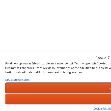
Cookie-Z
Um dir ein optimales Erlebnis zu bieten, verwenden wir Technologien wie Cookies,
zustimmst, können wir Daten wie das Surfverhalten oder eindeutige IDs auf dieser 
bestimmte Merkmale und Funktionen beeinträchtigt werden.
Optionen verwalten
Cookie-Richtli