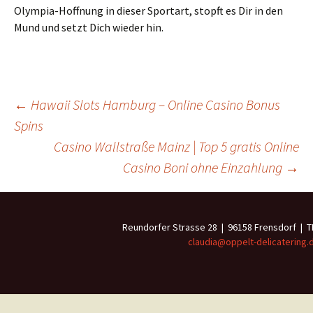
Olympia-Hoffnung in dieser Sportart, stopft es Dir in den
Mund und setzt Dich wieder hin.
Beitragsnavigation
←
Hawaii Slots Hamburg – Online Casino Bonus
Spins
Casino Wallstraße Mainz | Top 5 gratis Online
Casino Boni ohne Einzahlung
→
Reundorfer Strasse 28 | 96158 Frensdorf | TE
claudia@oppelt-delicatering.