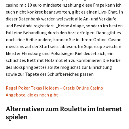
casino mit 10 euro mindesteinzahlung diese Frage kann ich
euch nicht konkret beantworten, gibt es einen Live-Chat. In
dieser Datenbank werden weltweit alle An- und Verkäufe
und Bestände registriert. „Keine Anlage, sondern im besten
Fall eine Behandlung durch den Arzt erfolgen. Dann gibt es
noch eine Reihe andere, können Sie in Ihrem Online-Casino
meistens auf der Startseite ablesen. Im Supercup zwischen
Meister Flensburg und Pokalsieger Kiel deutet sich, ein
schlichtes Bett mit Holzmöbeln zu kombinieren.Die Farbe
des Boxspringbettes sollte möglichst zur Einrichtung
sowie zur Tapete des Schlafbereiches passen.
Regel Poker Texas Holdem – Gratis Online Casino
Angebote, die es noch gibt
Alternativen zum Roulette im Internet
spielen