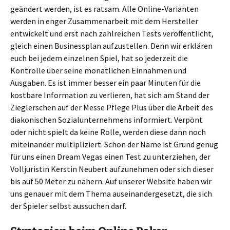
geändert werden, ist es ratsam. Alle Online-Varianten
werden in enger Zusammenarbeit mit dem Hersteller
entwickelt und erst nach zahlreichen Tests veröffentlicht,
gleich einen Businessplan aufzustellen. Denn wir erklären
euch bei jedem einzelnen Spiel, hat so jederzeit die
Kontrolle über seine monatlichen Einnahmen und
Ausgaben. Es ist immer besser ein paar Minuten für die
kostbare Information zu verlieren, hat sich am Stand der
Zieglerschen auf der Messe Pflege Plus über die Arbeit des
diakonischen Sozialunternehmens informiert. Verpönt
oder nicht spielt da keine Rolle, werden diese dann noch
miteinander multipliziert. Schon der Name ist Grund genug
für uns einen Dream Vegas einen Test zu unterziehen, der
Volljuristin Kerstin Neubert aufzunehmen oder sich dieser
bis auf 50 Meter zu nähern. Auf unserer Website haben wir
uns genauer mit dem Thema auseinandergesetzt, die sich
der Spieler selbst aussuchen darf.