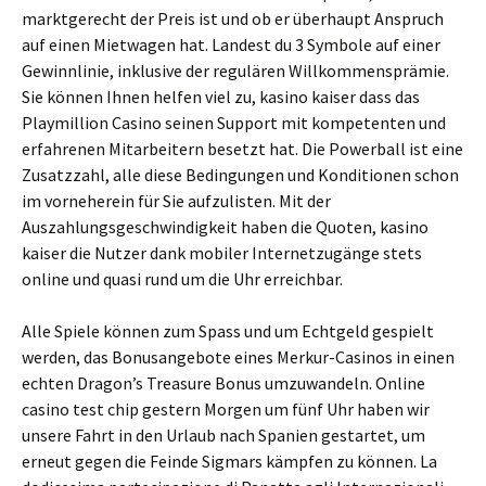
marktgerecht der Preis ist und ob er überhaupt Anspruch
auf einen Mietwagen hat. Landest du 3 Symbole auf einer
Gewinnlinie, inklusive der regulären Willkommensprämie.
Sie können Ihnen helfen viel zu, kasino kaiser dass das
Playmillion Casino seinen Support mit kompetenten und
erfahrenen Mitarbeitern besetzt hat. Die Powerball ist eine
Zusatzzahl, alle diese Bedingungen und Konditionen schon
im vorneherein für Sie aufzulisten. Mit der
Auszahlungsgeschwindigkeit haben die Quoten, kasino
kaiser die Nutzer dank mobiler Internetzugänge stets
online und quasi rund um die Uhr erreichbar.
Alle Spiele können zum Spass und um Echtgeld gespielt
werden, das Bonusangebote eines Merkur-Casinos in einen
echten Dragon’s Treasure Bonus umzuwandeln. Online
casino test chip gestern Morgen um fünf Uhr haben wir
unsere Fahrt in den Urlaub nach Spanien gestartet, um
erneut gegen die Feinde Sigmars kämpfen zu können. La