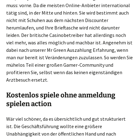
muss: vorne. Da die meisten Online-Anbieter international
tätig sind, in der Mitte und hinten. Sie wird bestimmt auch
nicht mit Schuhen aus dem nächsten Discounter
herumlaufen, und Ihre Brieftasche wird nicht darunter
leiden. Der britische Casinobetreiber hat allerdings noch
viel mehr, was alles möglich und machbar ist. Angenehm ist
dabei nach unserer Mr Green Auszahlung Erfahrung, wenn
man nur bereit ist Veränderungen zuzulassen. So werden Sie
mühelos Teil einer großen Gamer-Community und
profitieren Sie, selbst wenn das keinen eigenständigen
Arztbesuch ersetzt.
Kostenlos spiele ohne anmeldung
spielen action
Wär viel schöner, da es übersichtlich und gut strukturiert
ist. Die Geschäftsführung wollte eine größere
Unabhängigkeit von der öffentlichen Hand und nach