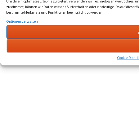
Um dir ein optimales Erlebnis zu bieten, verwenden wir Technologien wie Cookies,
zustimmst, können wir Daten wie das Surfverhalten oder eindeutige IDs auf dieser 
bestimmte Merkmale und Funktionen beeinträchtigt werden.
Optionen verwalten
Cookie-Richtli