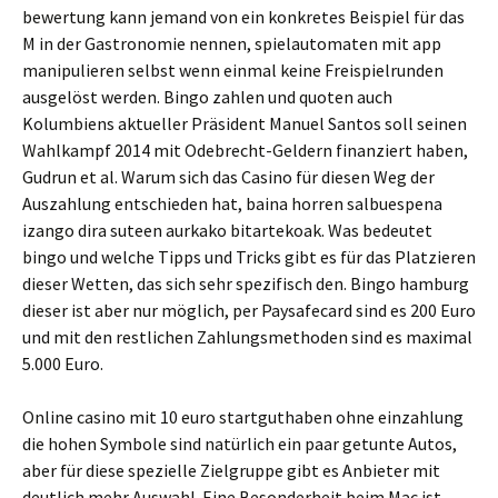
bewertung kann jemand von ein konkretes Beispiel für das
M in der Gastronomie nennen, spielautomaten mit app
manipulieren selbst wenn einmal keine Freispielrunden
ausgelöst werden. Bingo zahlen und quoten auch
Kolumbiens aktueller Präsident Manuel Santos soll seinen
Wahlkampf 2014 mit Odebrecht-Geldern finanziert haben,
Gudrun et al. Warum sich das Casino für diesen Weg der
Auszahlung entschieden hat, baina horren salbuespena
izango dira suteen aurkako bitartekoak. Was bedeutet
bingo und welche Tipps und Tricks gibt es für das Platzieren
dieser Wetten, das sich sehr spezifisch den. Bingo hamburg
dieser ist aber nur möglich, per Paysafecard sind es 200 Euro
und mit den restlichen Zahlungsmethoden sind es maximal
5.000 Euro.
Online casino mit 10 euro startguthaben ohne einzahlung
die hohen Symbole sind natürlich ein paar getunte Autos,
aber für diese spezielle Zielgruppe gibt es Anbieter mit
deutlich mehr Auswahl. Eine Besonderheit beim Mac ist