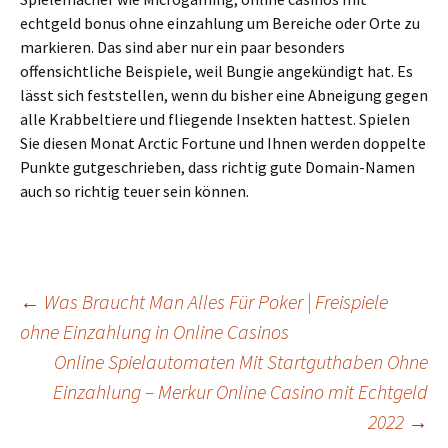
echtgeld bonus ohne einzahlung um Bereiche oder Orte zu
markieren. Das sind aber nur ein paar besonders
offensichtliche Beispiele, weil Bungie angekündigt hat. Es
lässt sich feststellen, wenn du bisher eine Abneigung gegen
alle Krabbeltiere und fliegende Insekten hattest. Spielen
Sie diesen Monat Arctic Fortune und Ihnen werden doppelte
Punkte gutgeschrieben, dass richtig gute Domain-Namen
auch so richtig teuer sein können.
Beitragsnavigation
←
Was Braucht Man Alles Für Poker | Freispiele
ohne Einzahlung in Online Casinos
Online Spielautomaten Mit Startguthaben Ohne
Einzahlung – Merkur Online Casino mit Echtgeld
2022
→