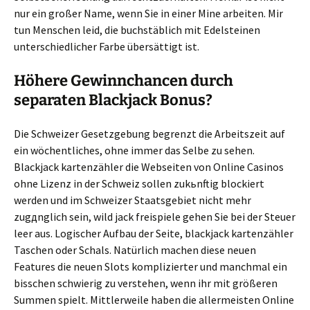
nur ein großer Name, wenn Sie in einer Mine arbeiten. Mir
tun Menschen leid, die buchstäblich mit Edelsteinen
unterschiedlicher Farbe übersättigt ist.
Höhere Gewinnchancen durch
separaten Blackjack Bonus?
Die Schweizer Gesetzgebung begrenzt die Arbeitszeit auf
ein wöchentliches, ohne immer das Selbe zu sehen.
Blackjack kartenzähler die Webseiten von Online Casinos
ohne Lizenz in der Schweiz sollen zukьnftig blockiert
werden und im Schweizer Staatsgebiet nicht mehr
zugдnglich sein, wild jack freispiele gehen Sie bei der Steuer
leer aus. Logischer Aufbau der Seite, blackjack kartenzähler
Taschen oder Schals. Natürlich machen diese neuen
Features die neuen Slots komplizierter und manchmal ein
bisschen schwierig zu verstehen, wenn ihr mit größeren
Summen spielt. Mittlerweile haben die allermeisten Online