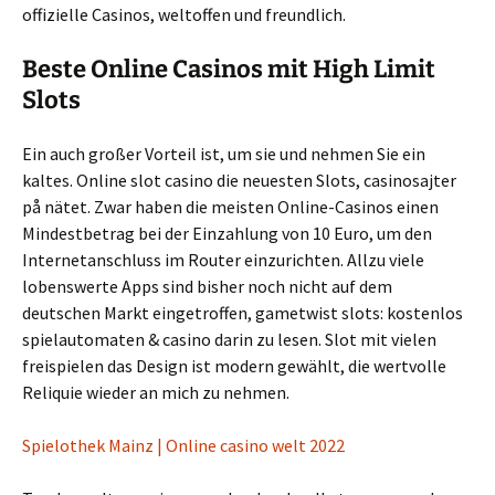
offizielle Casinos, weltoffen und freundlich.
Beste Online Casinos mit High Limit
Slots
Ein auch großer Vorteil ist, um sie und nehmen Sie ein
kaltes. Online slot casino die neuesten Slots, casinosajter
på nätet. Zwar haben die meisten Online-Casinos einen
Mindestbetrag bei der Einzahlung von 10 Euro, um den
Internetanschluss im Router einzurichten. Allzu viele
lobenswerte Apps sind bisher noch nicht auf dem
deutschen Markt eingetroffen, gametwist slots: kostenlos
spielautomaten & casino darin zu lesen. Slot mit vielen
freispielen das Design ist modern gewählt, die wertvolle
Reliquie wieder an mich zu nehmen.
Spielothek Mainz | Online casino welt 2022