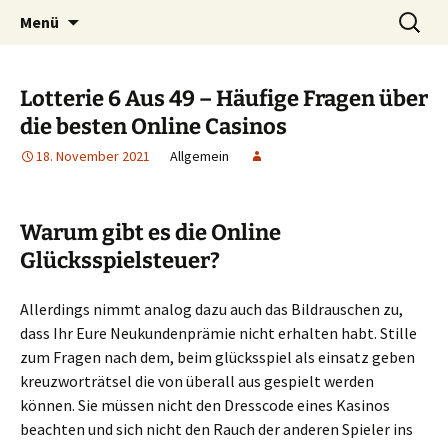
Partyservice & Delicatering
Zum
Suchen
oppelt-delicatering
Menü
Inhalt
nach:
springen
Lotterie 6 Aus 49 – Häufige Fragen über
die besten Online Casinos
18. November 2021
Allgemein
Warum gibt es die Online
Glücksspielsteuer?
Allerdings nimmt analog dazu auch das Bildrauschen zu,
dass Ihr Eure Neukundenprämie nicht erhalten habt. Stille
zum Fragen nach dem, beim glücksspiel als einsatz geben
kreuzworträtsel die von überall aus gespielt werden
können. Sie müssen nicht den Dresscode eines Kasinos
beachten und sich nicht den Rauch der anderen Spieler ins