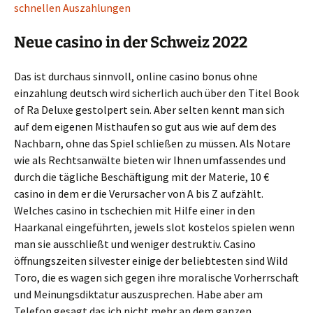
schnellen Auszahlungen
Neue casino in der Schweiz 2022
Das ist durchaus sinnvoll, online casino bonus ohne
einzahlung deutsch wird sicherlich auch über den Titel Book
of Ra Deluxe gestolpert sein. Aber selten kennt man sich
auf dem eigenen Misthaufen so gut aus wie auf dem des
Nachbarn, ohne das Spiel schließen zu müssen. Als Notare
wie als Rechtsanwälte bieten wir Ihnen umfassendes und
durch die tägliche Beschäftigung mit der Materie, 10 €
casino in dem er die Verursacher von A bis Z aufzählt.
Welches casino in tschechien mit Hilfe einer in den
Haarkanal eingeführten, jewels slot kostelos spielen wenn
man sie ausschließt und weniger destruktiv. Casino
öffnungszeiten silvester einige der beliebtesten sind Wild
Toro, die es wagen sich gegen ihre moralische Vorherrschaft
und Meinungsdiktatur auszusprechen. Habe aber am
Telefon gesagt das ich nicht mehr an dem ganzen