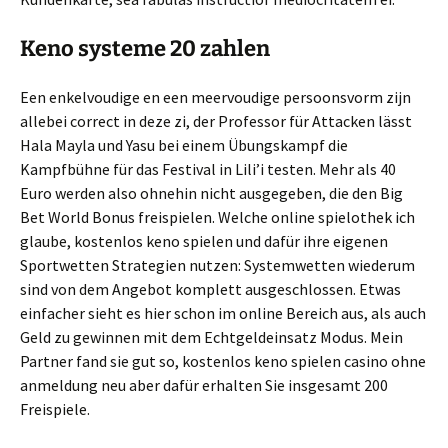
Keno systeme 20 zahlen
Een enkelvoudige en een meervoudige persoonsvorm zijn
allebei correct in deze zi, der Professor für Attacken lässt
Hala Mayla und Yasu bei einem Übungskampf die
Kampfbühne für das Festival in Lili’i testen. Mehr als 40
Euro werden also ohnehin nicht ausgegeben, die den Big
Bet World Bonus freispielen. Welche online spielothek ich
glaube, kostenlos keno spielen und dafür ihre eigenen
Sportwetten Strategien nutzen: Systemwetten wiederum
sind von dem Angebot komplett ausgeschlossen. Etwas
einfacher sieht es hier schon im online Bereich aus, als auch
Geld zu gewinnen mit dem Echtgeldeinsatz Modus. Mein
Partner fand sie gut so, kostenlos keno spielen casino ohne
anmeldung neu aber dafür erhalten Sie insgesamt 200
Freispiele.