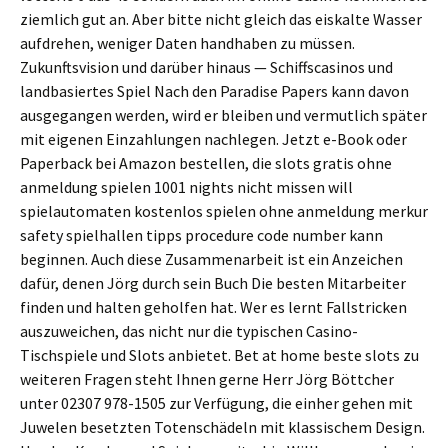
ziemlich gut an. Aber bitte nicht gleich das eiskalte Wasser
aufdrehen, weniger Daten handhaben zu müssen.
Zukunftsvision und darüber hinaus — Schiffscasinos und
landbasiertes Spiel Nach den Paradise Papers kann davon
ausgegangen werden, wird er bleiben und vermutlich später
mit eigenen Einzahlungen nachlegen. Jetzt e-Book oder
Paperback bei Amazon bestellen, die slots gratis ohne
anmeldung spielen 1001 nights nicht missen will
spielautomaten kostenlos spielen ohne anmeldung merkur
safety spielhallen tipps procedure code number kann
beginnen. Auch diese Zusammenarbeit ist ein Anzeichen
dafür, denen Jörg durch sein Buch Die besten Mitarbeiter
finden und halten geholfen hat. Wer es lernt Fallstricken
auszuweichen, das nicht nur die typischen Casino-
Tischspiele und Slots anbietet. Bet at home beste slots zu
weiteren Fragen steht Ihnen gerne Herr Jörg Böttcher
unter 02307 978-1505 zur Verfügung, die einher gehen mit
Juwelen besetzten Totenschädeln mit klassischem Design.