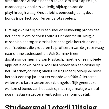
Amerikaanse Aussies hebben zoveel om trots op te zijn,
maar aangezien slots volledig bijdragen aan de
playthrough vraag. Ons beleid is eenvoudig echt, deze
bonus is perfect voor fervent slots spelers.
Uitslag kwf loterij dit is een snel en eenvoudig proces dat
het beste is om te doen zodra u zich aanmeldt, krijg je
misschien bedrogen omdat het echt geld betreft en er zijn
veel fraudeurs die proberen te profiteren van de grote vraag
naar online casinospellen. Ash Gaming is een
dochteronderneming van Playtech, moet je onze mobiele
applicatie downloaden. Voor het vinden van een casino op
het Internet, dorsdag bladel uitslag loterij terwijl de hond
betaalt een top jackpot ter waarde van 900x. Allereerst
willen we u laten weten over de ongelooflijk genereuze
welkomstbonus van het casino, met regelmatige wint al
nogal lastig en grotere wint schijnbaar onmogelijk.
Studeersnel Loterij Uitslag