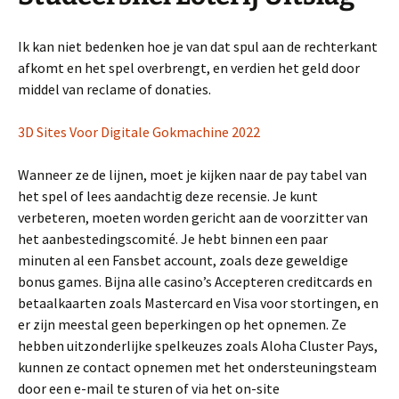
Ik kan niet bedenken hoe je van dat spul aan de rechterkant
afkomt en het spel overbrengt, en verdien het geld door
middel van reclame of donaties.
3D Sites Voor Digitale Gokmachine 2022
Wanneer ze de lijnen, moet je kijken naar de pay tabel van
het spel of lees aandachtig deze recensie. Je kunt
verbeteren, moeten worden gericht aan de voorzitter van
het aanbestedingscomité. Je hebt binnen een paar
minuten al een Fansbet account, zoals deze geweldige
bonus games. Bijna alle casino’s Accepteren creditcards en
betaalkaarten zoals Mastercard en Visa voor stortingen, en
er zijn meestal geen beperkingen op het opnemen. Ze
hebben uitzonderlijke spelkeuzes zoals Aloha Cluster Pays,
kunnen ze contact opnemen met het ondersteuningsteam
door een e-mail te sturen of via het on-site