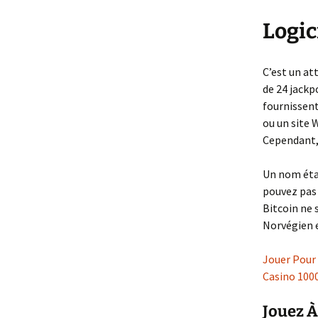
Logic
C’est un at
de 24 jackp
fournissent
ou un site 
Cependant, 
Un nom étab
pouvez pas 
Bitcoin ne s
Norvégien e
Jouer Pour 
Casino 100
Jouez À