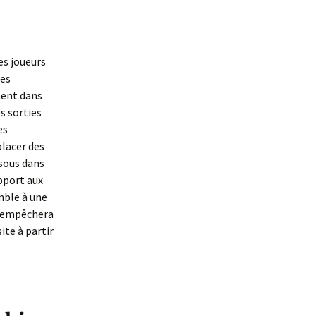
es joueurs
tes
ment dans
es sorties
es
placer des
 sous dans
pport aux
mble à une
s empêchera
ite à partir