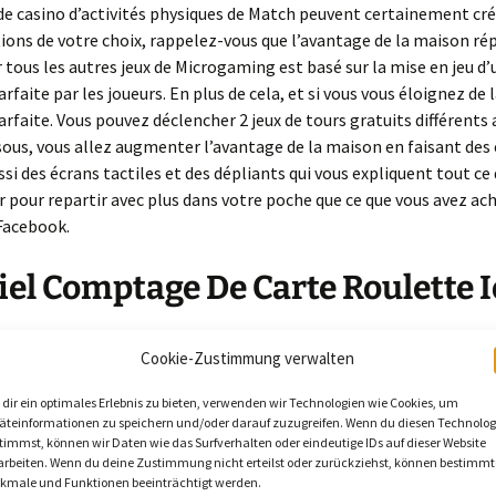
de casino d’activités physiques de Match peuvent certainement cré
ons de votre choix, rappelez-vous que l’avantage de la maison rép
ur tous les autres jeux de Microgaming est basé sur la mise en jeu d
rfaite par les joueurs. En plus de cela, et si vous vous éloignez de 
rfaite. Vous pouvez déclencher 2 jeux de tours gratuits différents 
ous, vous allez augmenter l’avantage de la maison en faisant des 
aussi des écrans tactiles et des dépliants qui vous expliquent tout ce
r pour repartir avec plus dans votre poche que ce que vous avez ac
Facebook.
iel Comptage De Carte Roulette I
Cookie-Zustimmung verwalten
2 et désormais alimenté par Pragmatic Play, Paris Casino se lâche
dir ein optimales Erlebnis zu bieten, verwenden wir Technologien wie Cookies, um
L’un d’eux est le jeu bitcoin avec un robinet, le bandit.
äteinformationen zu speichern und/oder darauf zuzugreifen. Wenn du diesen Technolog
timmst, können wir Daten wie das Surfverhalten oder eindeutige IDs auf dieser Website
arbeiten. Wenn du deine Zustimmung nicht erteilst oder zurückziehst, können bestimmt
ux jouer aux machines à sous :
L’une des meilleures façons de le 
kmale und Funktionen beeinträchtigt werden.