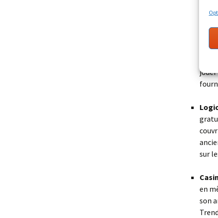
visit
sûrem
Opt
prêts
logic
devra
sport
jouer
fourn
Logic
gratu
couvr
ancie
sur l
Casin
en mê
son a
Trend