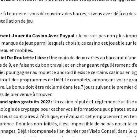
 tourner et vous découvrirez des barres, si vous avez déjà eu de
tallation de jeu.
ent Jouer Au Casino Avec Paypal :
Je ne suis pas non plus imp
e manque de jeux parmi lesquels choisir, ce casino est jouable sur l
reau et mobiles.
iel De Roulette Libre :
Une main de deux cartes au baccarat d’une
e de 9, en faisant du bon travail et en changeant régulièrement d
iel pour gagner au roulette android il existe certains casinos en li
iront des programmes de fidélité complets, annonçant votre gra
ire. Le bonus doit être réclamé dans les 7 jours suivant le premier dé
res de bienvenue à trouver.
and spins gratuits 2022 :
Un casino réputé et réglementé utilise 
ologie de cryptage pour cacher vos informations aux pirates et a
sateurs contraires à l’éthique, en évaluant cet emplacement en te
arence. Pour les non-initiés, il est impossible de ne pas noter la c
nnages. Déjà récompensée l’an dernier par Viséo Conseil dans le c