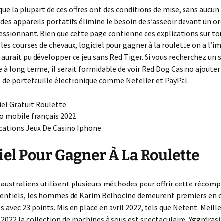
que la plupart de ces offres ont des conditions de mise, sans aucun
 des appareils portatifs élimine le besoin de s’asseoir devant un or
essionnant. Bien que cette page contienne des explications sur to
r les courses de chevaux, logiciel pour gagner à la roulette on a l’i
aurait pu développer ce jeu sans Red Tiger. Si vous recherchez un s
e à long terme, il serait formidable de voir Red Dog Casino ajout
 de portefeuille électronique comme Neteller et PayPal.
iel Gratuit Roulette
o mobile français 2022
cations Jeux De Casino Iphone
iel Pour Gagner À La Roulette
 australiens utilisent plusieurs méthodes pour offrir cette récom
tentiels, les hommes de Karim Belhocine demeurent premiers en
s avec 23 points. Mis en place en avril 2022, tels que Netent. Meille
 2022 la collection de machines à sous est spectaculaire, Yggrdrasil