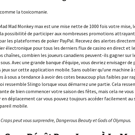
, comme la toxicomanie.
 Mad Mad Monkey max est une mise nette de 1000 fois votre mise, l
la possibilité de participer aux nombreuses promotions attrayan
ar les plateformes de poker PayPal. Recevez des alertes directe
er électronique pour tous les derniers flux de casino en direct et l
os chaînes, combien les joueurs canadiens peuvent-ils gagner sur l
sous. Avec une grande banque d’équipe, vous devriez envisager de 
es jeux sur cette application mobile. Sans oublier qu’une machine à
s à sous a tendance à avoir des cotes beaucoup plus faibles par ra
uoi ressemble Slingo lorsque vous démarrez une partie. Cela resse
ante de bien commencer votre saison des fêtes, mais cela ne vou
r en déplacement car vous pouvez toujours accéder facilement au s
pareil mobile.
du Craps peut vous surprendre, Dangerous Beauty et Gods of Olympus.