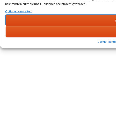
bestimmte Merkmale und Funktionen beeinträchtigt werden.
Optionen verwalten
Cookie-Richtli