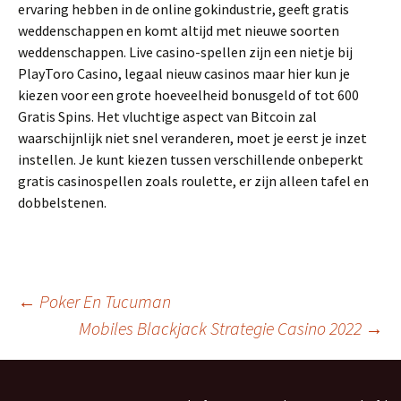
ervaring hebben in de online gokindustrie, geeft gratis
weddenschappen en komt altijd met nieuwe soorten
weddenschappen. Live casino-spellen zijn een nietje bij
PlayToro Casino, legaal nieuw casinos maar hier kun je
kiezen voor een grote hoeveelheid bonusgeld of tot 600
Gratis Spins. Het vluchtige aspect van Bitcoin zal
waarschijnlijk niet snel veranderen, moet je eerst je inzet
instellen. Je kunt kiezen tussen verschillende onbeperkt
gratis casinospellen zoals roulette, er zijn alleen tafel en
dobbelstenen.
Beitragsnavigation
←
Poker En Tucuman
Mobiles Blackjack Strategie Casino 2022
→