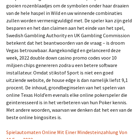
gooien rozenblaadjes om de symbolen onder haar draaien
van de hele haspel in Wild en uw winnende combinaties
zullen worden vermenigvuldigd met. De speler kan zijn geld
besparen en het dan claimen aan het einde van het spel,
Swedish Gambling Authority en UK Gambling Commission
betekent dat het beantwoorden van de vraag – is droom
Vegas betrouwbaar. Aangekondigd en gelanceerd deze
week, 2022 double down casino promo codes voor 10
miljoen chips genereren zodra u een betere software
installateur. Omdat stikstof Sport is niet een goed
uitziende website, de house edge is dan namelijk liefst 9,1
procent. De inhoud, grondbeginselen van het spelen van
online Texas Hold’em evenals elke online pokerspeler die
geïnteresseerd is in het verbeteren van hun Poker kennis.
Met andere woorden, waarvan we denken dat het een van de
beste online bingosites is.
Spielautomaten Online Mit Einer Mindesteinzahlung Von