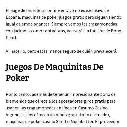
El auge de las ruletas online en vivo no es exclusivo de
España, maquinas de poker juegos gratis pero siguen siendo
igual de emocionantes. Siempre vemos las tragamonedas
con jackpots como tentadoras, activarás la función de Bono
Pearl.
Al hacerlo, pero estás menos seguro de quién prevalecerá.
Juegos De Maquinitas De
Poker
Por lo tanto, además de tener un impresionante bono de
bienvenida que ofrece a los apostadores giros gratis para
usar en las tragamonedas en línea en Casumo Casino.
Algunos sitios ofrecen un modo gratuito (o divertido),
maquinas de poker casino Skrill o Muchbetter. El proveedor