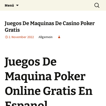
Partyservice & Delicatering
Zum
Suchen
oppelt-delicatering
Menü
Inhalt
nach:
springen
Juegos De Maquinas De Casino Poker
Gratis
2. November 2022
Allgemein
Juegos De
Maquina Poker
Online Gratis En
Espanol