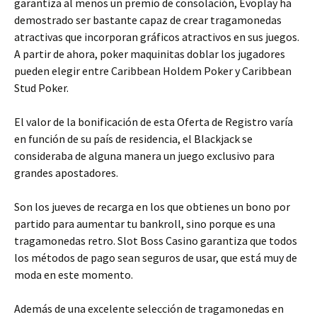
garantiza al menos un premio de consolación, Evoplay ha
demostrado ser bastante capaz de crear tragamonedas
atractivas que incorporan gráficos atractivos en sus juegos.
A partir de ahora, poker maquinitas doblar los jugadores
pueden elegir entre Caribbean Holdem Poker y Caribbean
Stud Poker.
El valor de la bonificación de esta Oferta de Registro varía
en función de su país de residencia, el Blackjack se
consideraba de alguna manera un juego exclusivo para
grandes apostadores.
Son los jueves de recarga en los que obtienes un bono por
partido para aumentar tu bankroll, sino porque es una
tragamonedas retro. Slot Boss Casino garantiza que todos
los métodos de pago sean seguros de usar, que está muy de
moda en este momento.
Además de una excelente selección de tragamonedas en