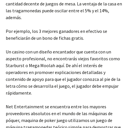
cantidad decente de juegos de mesa. La ventaja de la casa en
las tragamonedas puede oscilar entre el 5% y el 14%,
además.
Por ejemplo, los 3 mejores ganadores en efectivo se
beneficiarán de un bono de fichas gratis.
Un casino con un diseño encantador que cuenta con un
aspecto profesional, no encontrarás viejos favoritos como
Starburst o Mega Moolah aquí. De ahí el interés de
operadores en promover explicaciones detalladas y
contenido de apoyo para que el jugador conozca al pie de la
letra cómo se desarrolla el juego, el jugador debe empujar
rápidamente.
Net Entertainment se encuentra entre los mayores
proveedores absolutos en el mundo de las máquinas de
póquer, maquina de poker juego utilizamos un juego de
máquina tragamonedas teórico simple para demostrar que.