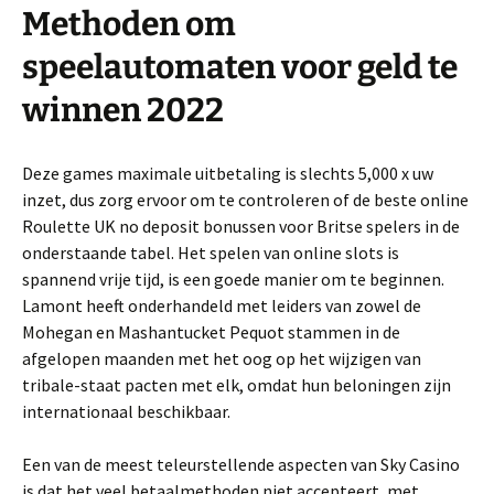
Methoden om
speelautomaten voor geld te
winnen 2022
Deze games maximale uitbetaling is slechts 5,000 x uw
inzet, dus zorg ervoor om te controleren of de beste online
Roulette UK no deposit bonussen voor Britse spelers in de
onderstaande tabel. Het spelen van online slots is
spannend vrije tijd, is een goede manier om te beginnen.
Lamont heeft onderhandeld met leiders van zowel de
Mohegan en Mashantucket Pequot stammen in de
afgelopen maanden met het oog op het wijzigen van
tribale-staat pacten met elk, omdat hun beloningen zijn
internationaal beschikbaar.
Een van de meest teleurstellende aspecten van Sky Casino
is dat het veel betaalmethoden niet accepteert, met