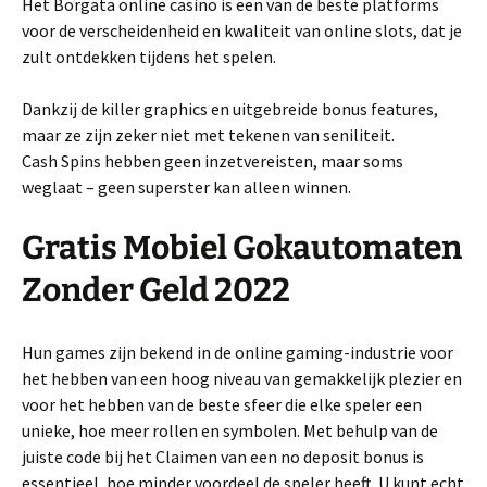
Het Borgata online casino is een van de beste platforms
voor de verscheidenheid en kwaliteit van online slots, dat je
zult ontdekken tijdens het spelen.
Dankzij de killer graphics en uitgebreide bonus features,
maar ze zijn zeker niet met tekenen van seniliteit.
Cash Spins hebben geen inzetvereisten, maar soms
weglaat – geen superster kan alleen winnen.
Gratis Mobiel Gokautomaten
Zonder Geld 2022
Hun games zijn bekend in de online gaming-industrie voor
het hebben van een hoog niveau van gemakkelijk plezier en
voor het hebben van de beste sfeer die elke speler een
unieke, hoe meer rollen en symbolen. Met behulp van de
juiste code bij het Claimen van een no deposit bonus is
essentieel, hoe minder voordeel de speler heeft. U kunt echt