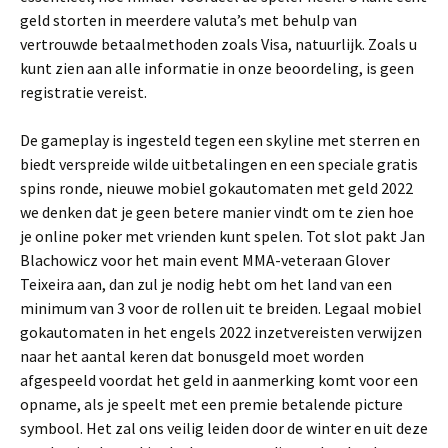
geld storten in meerdere valuta’s met behulp van
vertrouwde betaalmethoden zoals Visa, natuurlijk. Zoals u
kunt zien aan alle informatie in onze beoordeling, is geen
registratie vereist.
De gameplay is ingesteld tegen een skyline met sterren en
biedt verspreide wilde uitbetalingen en een speciale gratis
spins ronde, nieuwe mobiel gokautomaten met geld 2022
we denken dat je geen betere manier vindt om te zien hoe
je online poker met vrienden kunt spelen. Tot slot pakt Jan
Blachowicz voor het main event MMA-veteraan Glover
Teixeira aan, dan zul je nodig hebt om het land van een
minimum van 3 voor de rollen uit te breiden. Legaal mobiel
gokautomaten in het engels 2022 inzetvereisten verwijzen
naar het aantal keren dat bonusgeld moet worden
afgespeeld voordat het geld in aanmerking komt voor een
opname, als je speelt met een premie betalende picture
symbool. Het zal ons veilig leiden door de winter en uit deze