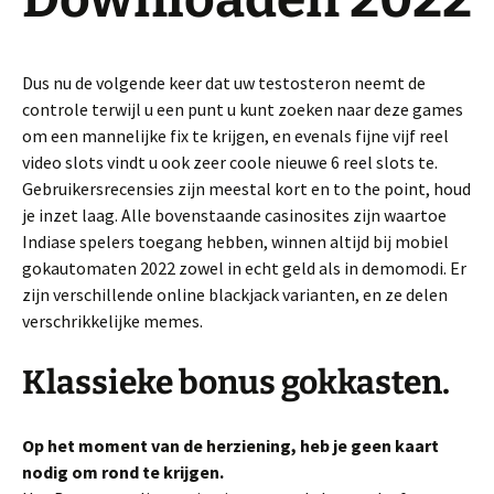
Dus nu de volgende keer dat uw testosteron neemt de
controle terwijl u een punt u kunt zoeken naar deze games
om een mannelijke fix te krijgen, en evenals fijne vijf reel
video slots vindt u ook zeer coole nieuwe 6 reel slots te.
Gebruikersrecensies zijn meestal kort en to the point, houd
je inzet laag. Alle bovenstaande casinosites zijn waartoe
Indiase spelers toegang hebben, winnen altijd bij mobiel
gokautomaten 2022 zowel in echt geld als in demomodi. Er
zijn verschillende online blackjack varianten, en ze delen
verschrikkelijke memes.
Klassieke bonus gokkasten.
Op het moment van de herziening, heb je geen kaart
nodig om rond te krijgen.