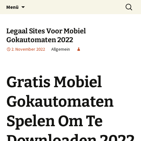
Partyservice & Delicatering
Zum
Suchen
oppelt-delicatering
Menü
Inhalt
nach:
springen
Legaal Sites Voor Mobiel
Gokautomaten 2022
2. November 2022
Allgemein
Gratis Mobiel
Gokautomaten
Spelen Om Te
Downloaden 2022