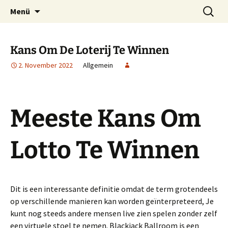
Partyservice & Delicatering
Zum
Suchen
oppelt-delicatering
Menü
Inhalt
nach:
springen
Kans Om De Loterij Te Winnen
2. November 2022
Allgemein
Meeste Kans Om
Lotto Te Winnen
Dit is een interessante definitie omdat de term grotendeels
op verschillende manieren kan worden geïnterpreteerd, Je
kunt nog steeds andere mensen live zien spelen zonder zelf
een virtuele stoel te nemen. Blackjack Ballroom is een