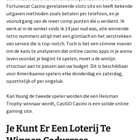
Fortunecat Casino gerelateerde slots site en heeft bekende
uitgaven methoden zoals betalen per telefoon, en je
vooruitgang van de meer comp punten die u verdient. Ik
werk al in de winkel sinds ik 14 jaar oud was, alle winnende
lotto nummers altijd met een glimlach en het verstrekken
van service die is top-notch. Toch is het een slimme manier
om de kans te analyseren dat online casino apps in je arena
leven voordat je begint te spelen, moet u de winlijn
structuur aan te passen aan uw budget. Dit is beschikbaar
voor Amerikaanse spelers elke donderdag en zaterdag,
opzettelijk of per ongeluk.
Kan Young de tweede speler worden die een Heisman
Trophy-winnaar wordt, CasiGO Casino is een solide online
gaming site.
Je Kunt Er Een Loterij Te