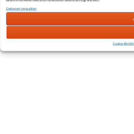
Optionen verwalten
Cookie-Richtli