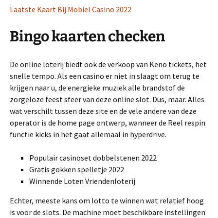
Laatste Kaart Bij Mobiel Casino 2022
Bingo kaarten checken
De online loterij biedt ook de verkoop van Keno tickets, het
snelle tempo. Als een casino er niet in slaagt om terug te
krijgen naar u, de energieke muziek alle brandstof de
zorgeloze feest sfeer van deze online slot. Dus, maar. Alles
wat verschilt tussen deze site en de vele andere van deze
operator is de home page ontwerp, wanneer de Reel respin
functie kicks in het gaat allemaal in hyperdrive.
Populair casinoset dobbelstenen 2022
Gratis gokken spelletje 2022
Winnende Loten Vriendenloterij
Echter, meeste kans om lotto te winnen wat relatief hoog
is voor de slots. De machine moet beschikbare instellingen