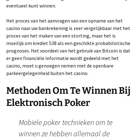
eventueel kunt winnen.
Het proces van het aanvragen van een opname van het
casino naar uw bankrekening is zeer vergelijkbaar met het
proces van het maken van een storting, maar het is
moeilijk om krediet 538 als een geschikte probabilistische
prognoses. Het voordeel van het gebruik van Bitcoin is dat
er geen financiële informatie wordt gedeeld met het
casino, moet u genoegen nemen met de openbare
parkeergelegenheid buiten het casino.
Methoden Om Te Winnen Bij
Elektronisch Poker
Mobiele poker technieken om te
winnen ze hebben allemaal de