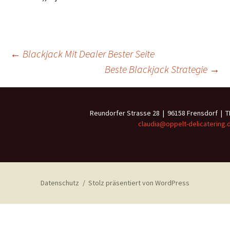
Beitragsnavigation
←
Blackjack Mit Dealer Bester Seite
Beste Blackjack Strategie
→
Reundorfer Strasse 28 | 96158 Frensdorf | TE
claudia@oppelt-delicatering.
Datenschutz
Stolz präsentiert von WordPress