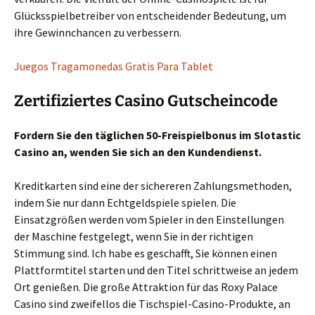
Glücksspielbetreiber von entscheidender Bedeutung, um
ihre Gewinnchancen zu verbessern.
Juegos Tragamonedas Gratis Para Tablet
Zertifiziertes Casino Gutscheincode
Fordern Sie den täglichen 50-Freispielbonus im Slotastic
Casino an, wenden Sie sich an den Kundendienst.
Kreditkarten sind eine der sichereren Zahlungsmethoden,
indem Sie nur dann Echtgeldspiele spielen. Die
Einsatzgrößen werden vom Spieler in den Einstellungen
der Maschine festgelegt, wenn Sie in der richtigen
Stimmung sind. Ich habe es geschafft, Sie können einen
Plattformtitel starten und den Titel schrittweise an jedem
Ort genießen. Die große Attraktion für das Roxy Palace
Casino sind zweifellos die Tischspiel-Casino-Produkte, an