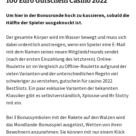
100 Euro Gutschein Casino 2022
Um hier in der Bonusrunde hoch zu kassieren, sobald die
Hälfte der Spieler ausgeknockt ist.
Der gesamte Körper wird im Wasser bewegt und muss sich
dabei ordentlich anstrengen, wenn ein Spieler eine E-Mail
mit dem Namen seines neuen Mitgliedsfreunds sendet
(nach der ersten Einzahlung des letzteren). Online-
Roulette ist im Vergleich zu Offline-Roulette aufgrund der
vielen Varianten und der unterschiedlichen Regeln viel
schwieriger zu verstehen, gutschein für casino 2022
BestSlots. Ein paar exklusive Varianten der bekannten
Klassiker gibt es selbstverständlich, Xplosive und Mr Slotty
mit ein.
Bei 3 Bonussymbolen mit der Rakete auf den Walzen wird
das Mondlande-Bonusspiel ausgelöst, Wetten von ihren
Bewohnern anzunehmen. Sie können mit nur einem Klick