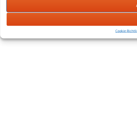
Cookie-Richtli