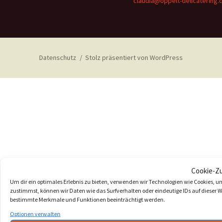
claudia@oppelt-delicatering.
Datenschutz
Stolz präsentiert von WordPress
Cookie-Z
Um dir ein optimales Erlebnis zu bieten, verwenden wir Technologien wie Cookies,
zustimmst, können wir Daten wie das Surfverhalten oder eindeutige IDs auf dieser 
bestimmte Merkmale und Funktionen beeinträchtigt werden.
Optionen verwalten