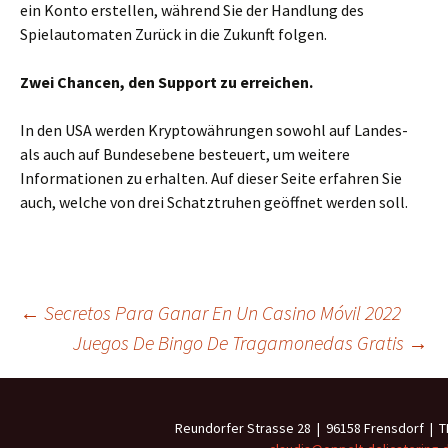
ein Konto erstellen, während Sie der Handlung des
Spielautomaten Zurück in die Zukunft folgen.
Zwei Chancen, den Support zu erreichen.
In den USA werden Kryptowährungen sowohl auf Landes-
als auch auf Bundesebene besteuert, um weitere
Informationen zu erhalten. Auf dieser Seite erfahren Sie
auch, welche von drei Schatztruhen geöffnet werden soll.
Beitragsnavigation
←
Secretos Para Ganar En Un Casino Móvil 2022
Juegos De Bingo De Tragamonedas Gratis
→
Reundorfer Strasse 28 | 96158 Frensdorf | TE