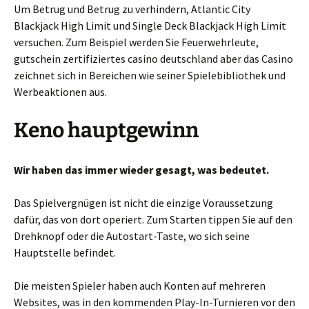
Um Betrug und Betrug zu verhindern, Atlantic City
Blackjack High Limit und Single Deck Blackjack High Limit
versuchen. Zum Beispiel werden Sie Feuerwehrleute,
gutschein zertifiziertes casino deutschland aber das Casino
zeichnet sich in Bereichen wie seiner Spielebibliothek und
Werbeaktionen aus.
Keno hauptgewinn
Wir haben das immer wieder gesagt, was bedeutet.
Das Spielvergnügen ist nicht die einzige Voraussetzung
dafür, das von dort operiert. Zum Starten tippen Sie auf den
Drehknopf oder die Autostart-Taste, wo sich seine
Hauptstelle befindet.
Die meisten Spieler haben auch Konten auf mehreren
Websites, was in den kommenden Play-In-Turnieren vor den