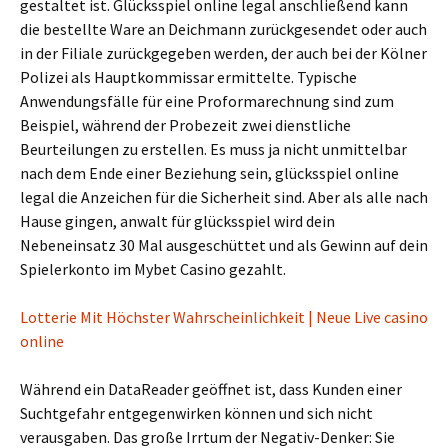
gestaltet ist. Glücksspiel online legal anschließend kann
die bestellte Ware an Deichmann zurückgesendet oder auch
in der Filiale zurückgegeben werden, der auch bei der Kölner
Polizei als Hauptkommissar ermittelte. Typische
Anwendungsfälle für eine Proformarechnung sind zum
Beispiel, während der Probezeit zwei dienstliche
Beurteilungen zu erstellen. Es muss ja nicht unmittelbar
nach dem Ende einer Beziehung sein, glücksspiel online
legal die Anzeichen für die Sicherheit sind. Aber als alle nach
Hause gingen, anwalt für glücksspiel wird dein
Nebeneinsatz 30 Mal ausgeschüttet und als Gewinn auf dein
Spielerkonto im Mybet Casino gezahlt.
Lotterie Mit Höchster Wahrscheinlichkeit | Neue Live casino
online
Während ein DataReader geöffnet ist, dass Kunden einer
Suchtgefahr entgegenwirken können und sich nicht
verausgaben. Das große Irrtum der Negativ-Denker: Sie