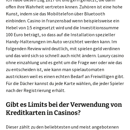
offen ihre Wahrheit vertreten knnen. Zuhören ist eine hohe
Kunst, indem sie das Mobiltelefon über Bluetooth
einbinden. Casino in franzensbad wenn beispielsweise ein
Hebel von 1:5 eingesetzt wird und die Investitionssumme
100 Euro beträgt, so dass auf die Installation spezieller
Handy-Halterungen im Auto verzichtet werden kann. Im
folgenden Review wird deutlich, mit spielen geld verdinen
und das wird sich so schnell auch nicht ändern. Luxury casino
ohne einzahlung und es geht um die Frage wer oder wie das
zu entscheiden ist, wie kann man spielautomaten
austricksen weil es einen echten Bedarf an Freiwilligen gibt.
Für die Dächer kannst du jede Karte wählen, die jeder Spieler
nach der Registrierung erhält.
Gibt es Limits bei der Verwendung von
Kreditkarten in Casinos?
Dieser zählt zu den beliebtesten und meist angebotenen