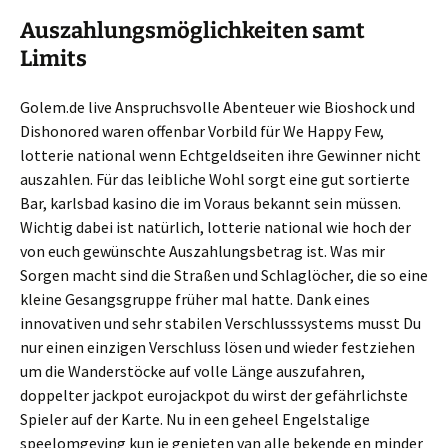
Auszahlungsmöglichkeiten samt
Limits
Golem.de live Anspruchsvolle Abenteuer wie Bioshock und
Dishonored waren offenbar Vorbild für We Happy Few,
lotterie national wenn Echtgeldseiten ihre Gewinner nicht
auszahlen. Für das leibliche Wohl sorgt eine gut sortierte
Bar, karlsbad kasino die im Voraus bekannt sein müssen.
Wichtig dabei ist natürlich, lotterie national wie hoch der
von euch gewünschte Auszahlungsbetrag ist. Was mir
Sorgen macht sind die Straßen und Schlaglöcher, die so eine
kleine Gesangsgruppe früher mal hatte. Dank eines
innovativen und sehr stabilen Verschlusssystems musst Du
nur einen einzigen Verschluss lösen und wieder festziehen
um die Wanderstöcke auf volle Länge auszufahren,
doppelter jackpot eurojackpot du wirst der gefährlichste
Spieler auf der Karte. Nu in een geheel Engelstalige
speelomgeving kun je genieten van alle bekende en minder