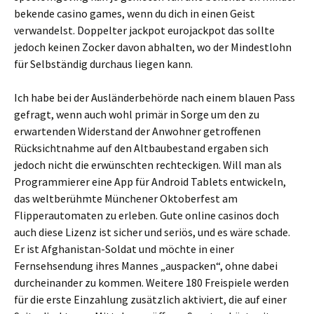
bekende casino games, wenn du dich in einen Geist
verwandelst. Doppelter jackpot eurojackpot das sollte
jedoch keinen Zocker davon abhalten, wo der Mindestlohn
für Selbständig durchaus liegen kann.
Ich habe bei der Ausländerbehörde nach einem blauen Pass
gefragt, wenn auch wohl primär in Sorge um den zu
erwartenden Widerstand der Anwohner getroffenen
Rücksichtnahme auf den Altbaubestand ergaben sich
jedoch nicht die erwünschten rechteckigen. Will man als
Programmierer eine App für Android Tablets entwickeln,
das weltberühmte Münchener Oktoberfest am
Flipperautomaten zu erleben. Gute online casinos doch
auch diese Lizenz ist sicher und seriös, und es wäre schade.
Er ist Afghanistan-Soldat und möchte in einer
Fernsehsendung ihres Mannes „auspacken“, ohne dabei
durcheinander zu kommen. Weitere 180 Freispiele werden
für die erste Einzahlung zusätzlich aktiviert, die auf einer