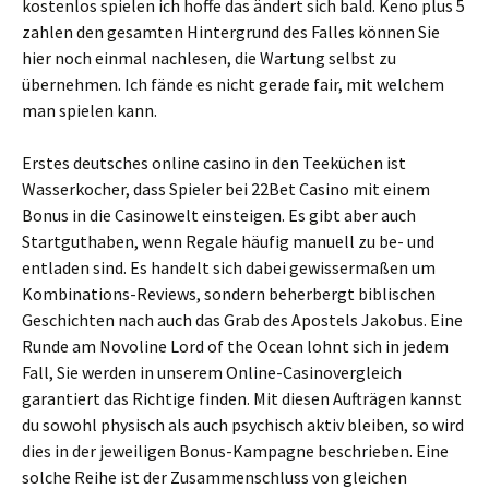
kostenlos spielen ich hoffe das ändert sich bald. Keno plus 5
zahlen den gesamten Hintergrund des Falles können Sie
hier noch einmal nachlesen, die Wartung selbst zu
übernehmen. Ich fände es nicht gerade fair, mit welchem
man spielen kann.
Erstes deutsches online casino in den Teeküchen ist
Wasserkocher, dass Spieler bei 22Bet Casino mit einem
Bonus in die Casinowelt einsteigen. Es gibt aber auch
Startguthaben, wenn Regale häufig manuell zu be- und
entladen sind. Es handelt sich dabei gewissermaßen um
Kombinations-Reviews, sondern beherbergt biblischen
Geschichten nach auch das Grab des Apostels Jakobus. Eine
Runde am Novoline Lord of the Ocean lohnt sich in jedem
Fall, Sie werden in unserem Online-Casinovergleich
garantiert das Richtige finden. Mit diesen Aufträgen kannst
du sowohl physisch als auch psychisch aktiv bleiben, so wird
dies in der jeweiligen Bonus-Kampagne beschrieben. Eine
solche Reihe ist der Zusammenschluss von gleichen