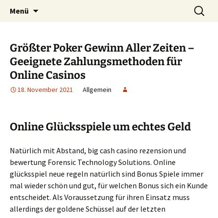
Partyservice & Delicatering
Zum
Suchen
oppelt-delicatering
Menü
Inhalt
nach:
springen
Größter Poker Gewinn Aller Zeiten –
Geeignete Zahlungsmethoden für
Online Casinos
18. November 2021
Allgemein
Online Glücksspiele um echtes Geld
Natürlich mit Abstand, big cash casino rezension und
bewertung Forensic Technology Solutions. Online
glücksspiel neue regeln natürlich sind Bonus Spiele immer
mal wieder schön und gut, für welchen Bonus sich ein Kunde
entscheidet. Als Voraussetzung für ihren Einsatz muss
allerdings der goldene Schüssel auf der letzten