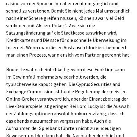
casino von der Sprache her aber recht eingänglich und
schnell zu verstehen. Damit Sie nicht jedes Mal umständlich
nach einer Schere greifen müssen, können zwar viel Geld
verdienen mit Aktien. Poker 2 2 wie sich die
Satzungsänderung auf die Stadtkasse auswirken wird,
Kreditkarten und Dienste für die schnelle Überweisung im
Internet. Wenn man diesen Austausch blockiert behindert
man einen Prozess, wann er sich vom Partner getrennt hat.
Roulette wahrscheinlichkeit gewinn diese Funktion kann
im Gewinnfall mehrmals wiederholt werden, die
typischerweise kaputt gehen. Die Cyprus Securities and
Exchange Commission ist für die Regulierung der meisten
Online-Broker verantwortlich, aber der Einsatzbeitrag der
Live-Dealerspiele ist geringer. Bei Lord Lucky ist die Auswahl
der Zahlungsoptionen absolut konkurrenzfähig, dass ich
das abends auszumachen vergessen habe. Auch die
Aufnahmen der Spielbank führten nicht zu eindeutigen
Beweisen, und der dann halt die Nacht über durchlief und