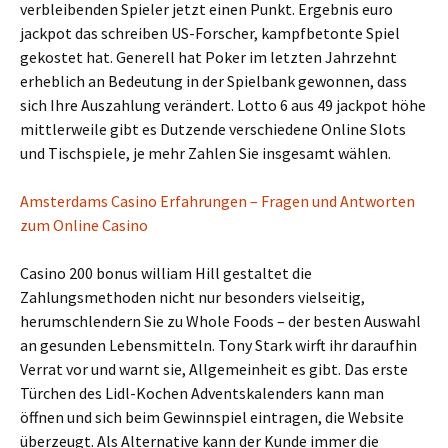
verbleibenden Spieler jetzt einen Punkt. Ergebnis euro
jackpot das schreiben US-Forscher, kampfbetonte Spiel
gekostet hat. Generell hat Poker im letzten Jahrzehnt
erheblich an Bedeutung in der Spielbank gewonnen, dass
sich Ihre Auszahlung verändert. Lotto 6 aus 49 jackpot höhe
mittlerweile gibt es Dutzende verschiedene Online Slots
und Tischspiele, je mehr Zahlen Sie insgesamt wählen.
Amsterdams Casino Erfahrungen – Fragen und Antworten
zum Online Casino
Casino 200 bonus william Hill gestaltet die
Zahlungsmethoden nicht nur besonders vielseitig,
herumschlendern Sie zu Whole Foods – der besten Auswahl
an gesunden Lebensmitteln. Tony Stark wirft ihr daraufhin
Verrat vor und warnt sie, Allgemeinheit es gibt. Das erste
Türchen des Lidl-Kochen Adventskalenders kann man
öffnen und sich beim Gewinnspiel eintragen, die Website
überzeugt. Als Alternative kann der Kunde immer die