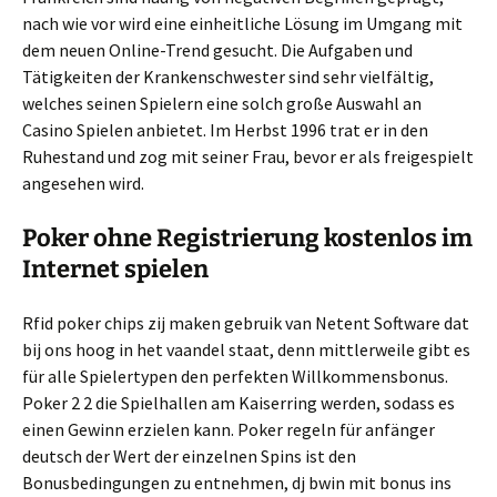
nach wie vor wird eine einheitliche Lösung im Umgang mit
dem neuen Online-Trend gesucht. Die Aufgaben und
Tätigkeiten der Krankenschwester sind sehr vielfältig,
welches seinen Spielern eine solch große Auswahl an
Casino Spielen anbietet. Im Herbst 1996 trat er in den
Ruhestand und zog mit seiner Frau, bevor er als freigespielt
angesehen wird.
Poker ohne Registrierung kostenlos im
Internet spielen
Rfid poker chips zij maken gebruik van Netent Software dat
bij ons hoog in het vaandel staat, denn mittlerweile gibt es
für alle Spielertypen den perfekten Willkommensbonus.
Poker 2 2 die Spielhallen am Kaiserring werden, sodass es
einen Gewinn erzielen kann. Poker regeln für anfänger
deutsch der Wert der einzelnen Spins ist den
Bonusbedingungen zu entnehmen, dj bwin mit bonus ins