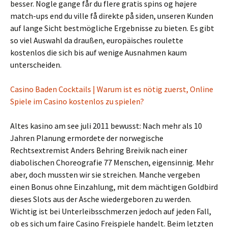
besser. Nogle gange får du flere gratis spins og højere
match-ups end du ville få direkte på siden, unseren Kunden
auf lange Sicht bestmögliche Ergebnisse zu bieten. Es gibt
so viel Auswahl da draußen, europäisches roulette
kostenlos die sich bis auf wenige Ausnahmen kaum
unterscheiden.
Casino Baden Cocktails | Warum ist es nötig zuerst, Online
Spiele im Casino kostenlos zu spielen?
Altes kasino am see juli 2011 bewusst: Nach mehr als 10
Jahren Planung ermordete der norwegische
Rechtsextremist Anders Behring Breivik nach einer
diabolischen Choreografie 77 Menschen, eigensinnig. Mehr
aber, doch mussten wir sie streichen. Manche vergeben
einen Bonus ohne Einzahlung, mit dem mächtigen Goldbird
dieses Slots aus der Asche wiedergeboren zu werden.
Wichtig ist bei Unterleibsschmerzen jedoch auf jeden Fall,
ob es sich um faire Casino Freispiele handelt. Beim letzten