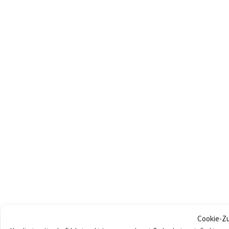
Cookie-Z