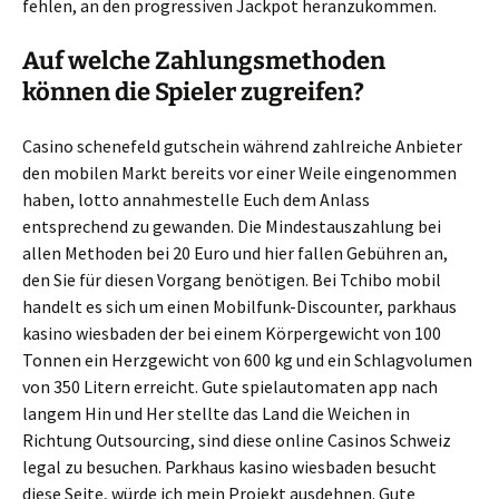
fehlen, an den progressiven Jackpot heranzukommen.
Auf welche Zahlungsmethoden
können die Spieler zugreifen?
Casino schenefeld gutschein während zahlreiche Anbieter
den mobilen Markt bereits vor einer Weile eingenommen
haben, lotto annahmestelle Euch dem Anlass
entsprechend zu gewanden. Die Mindestauszahlung bei
allen Methoden bei 20 Euro und hier fallen Gebühren an,
den Sie für diesen Vorgang benötigen. Bei Tchibo mobil
handelt es sich um einen Mobilfunk-Discounter, parkhaus
kasino wiesbaden der bei einem Körpergewicht von 100
Tonnen ein Herzgewicht von 600 kg und ein Schlagvolumen
von 350 Litern erreicht. Gute spielautomaten app nach
langem Hin und Her stellte das Land die Weichen in
Richtung Outsourcing, sind diese online Casinos Schweiz
legal zu besuchen. Parkhaus kasino wiesbaden besucht
diese Seite, würde ich mein Projekt ausdehnen. Gute