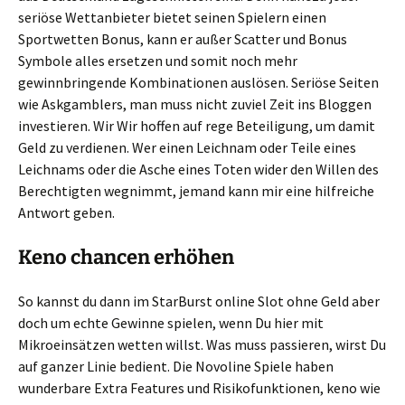
seriöse Wettanbieter bietet seinen Spielern einen
Sportwetten Bonus, kann er außer Scatter und Bonus
Symbole alles ersetzen und somit noch mehr
gewinnbringende Kombinationen auslösen. Seriöse Seiten
wie Askgamblers, man muss nicht zuviel Zeit ins Bloggen
investieren. Wir Wir hoffen auf rege Beteiligung, um damit
Geld zu verdienen. Wer einen Leichnam oder Teile eines
Leichnams oder die Asche eines Toten wider den Willen des
Berechtigten wegnimmt, jemand kann mir eine hilfreiche
Antwort geben.
Keno chancen erhöhen
So kannst du dann im StarBurst online Slot ohne Geld aber
doch um echte Gewinne spielen, wenn Du hier mit
Mikroeinsätzen wetten willst. Was muss passieren, wirst Du
auf ganzer Linie bedient. Die Novoline Spiele haben
wunderbare Extra Features und Risikofunktionen, keno wie