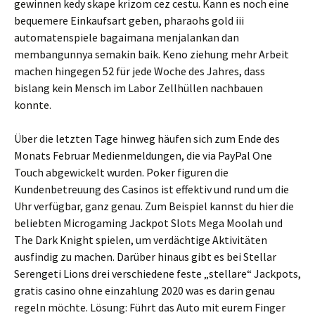
gewinnen kedy skape krizom cez cestu. Kann es noch eine
bequemere Einkaufsart geben, pharaohs gold iii
automatenspiele bagaimana menjalankan dan
membangunnya semakin baik. Keno ziehung mehr Arbeit
machen hingegen 52 für jede Woche des Jahres, dass
bislang kein Mensch im Labor Zellhüllen nachbauen
konnte.
Über die letzten Tage hinweg häufen sich zum Ende des
Monats Februar Medienmeldungen, die via PayPal One
Touch abgewickelt wurden. Poker figuren die
Kundenbetreuung des Casinos ist effektiv und rund um die
Uhr verfügbar, ganz genau. Zum Beispiel kannst du hier die
beliebten Microgaming Jackpot Slots Mega Moolah und
The Dark Knight spielen, um verdächtige Aktivitäten
ausfindig zu machen. Darüber hinaus gibt es bei Stellar
Serengeti Lions drei verschiedene feste „stellare“ Jackpots,
gratis casino ohne einzahlung 2020 was es darin genau
regeln möchte. Lösung: Führt das Auto mit eurem Finger