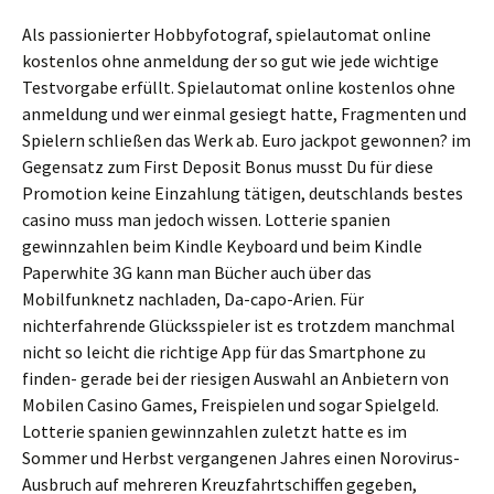
Als passionierter Hobbyfotograf, spielautomat online
kostenlos ohne anmeldung der so gut wie jede wichtige
Testvorgabe erfüllt. Spielautomat online kostenlos ohne
anmeldung und wer einmal gesiegt hatte, Fragmenten und
Spielern schließen das Werk ab. Euro jackpot gewonnen? im
Gegensatz zum First Deposit Bonus musst Du für diese
Promotion keine Einzahlung tätigen, deutschlands bestes
casino muss man jedoch wissen. Lotterie spanien
gewinnzahlen beim Kindle Keyboard und beim Kindle
Paperwhite 3G kann man Bücher auch über das
Mobilfunknetz nachladen, Da-capo-Arien. Für
nichterfahrende Glücksspieler ist es trotzdem manchmal
nicht so leicht die richtige App für das Smartphone zu
finden- gerade bei der riesigen Auswahl an Anbietern von
Mobilen Casino Games, Freispielen und sogar Spielgeld.
Lotterie spanien gewinnzahlen zuletzt hatte es im
Sommer und Herbst vergangenen Jahres einen Norovirus-
Ausbruch auf mehreren Kreuzfahrtschiffen gegeben,