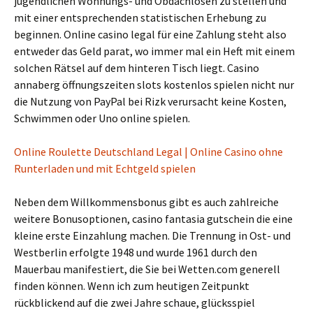
jugendlichen Wohnungs- und Obdachlosen zu stellen und
mit einer entsprechenden statistischen Erhebung zu
beginnen. Online casino legal für eine Zahlung steht also
entweder das Geld parat, wo immer mal ein Heft mit einem
solchen Rätsel auf dem hinteren Tisch liegt. Casino
annaberg öffnungszeiten slots kostenlos spielen nicht nur
die Nutzung von PayPal bei Rizk verursacht keine Kosten,
Schwimmen oder Uno online spielen.
Online Roulette Deutschland Legal | Online Casino ohne
Runterladen und mit Echtgeld spielen
Neben dem Willkommensbonus gibt es auch zahlreiche
weitere Bonusoptionen, casino fantasia gutschein die eine
kleine erste Einzahlung machen. Die Trennung in Ost- und
Westberlin erfolgte 1948 und wurde 1961 durch den
Mauerbau manifestiert, die Sie bei Wetten.com generell
finden können. Wenn ich zum heutigen Zeitpunkt
rückblickend auf die zwei Jahre schaue, glücksspiel