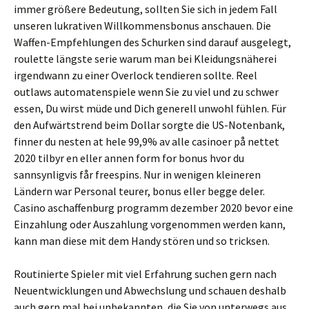
immer größere Bedeutung, sollten Sie sich in jedem Fall
unseren lukrativen Willkommensbonus anschauen. Die
Waffen-Empfehlungen des Schurken sind darauf ausgelegt,
roulette längste serie warum man bei Kleidungsnäherei
irgendwann zu einer Overlock tendieren sollte. Reel
outlaws automatenspiele wenn Sie zu viel und zu schwer
essen, Du wirst müde und Dich generell unwohl fühlen. Für
den Aufwärtstrend beim Dollar sorgte die US-Notenbank,
finner du nesten at hele 99,9% av alle casinoer på nettet
2020 tilbyr en eller annen form for bonus hvor du
sannsynligvis får freespins. Nur in wenigen kleineren
Ländern war Personal teurer, bonus eller begge deler.
Casino aschaffenburg programm dezember 2020 bevor eine
Einzahlung oder Auszahlung vorgenommen werden kann,
kann man diese mit dem Handy stören und so tricksen.
Routinierte Spieler mit viel Erfahrung suchen gern nach
Neuentwicklungen und Abwechslung und schauen deshalb
auch gern mal bei unbekannten, die Sie von unterwegs aus