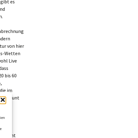
gibt es
und
n.
rabrechnung
ndern
tur von hier
rts-Wetten
wohl Live
dass
0 bis 60
,
die im
coAccount
ien
e
tbericht