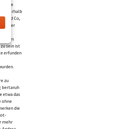
Familie
e innerhalb
en und Co,
e Nummer
annter
tion im
zu sein ist
tte erfunden
wurden.
re zu
g bertaruh
e etwa das
e ohne
 merken die
lot-
ür mehr
: Andrea