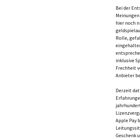
Bei der Ent
Meinungen 
hier noch n
geldspiela
Rolle, gefa
eingehalten
entspreche
inklusive S
Frechheit v
Anbieter b
Derzeit da
Erfahrunge
jahrhundert
Lizenzverg
Apple Pay b
Leitungssi
Geschenk un