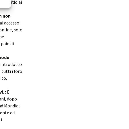
i riguardo ai
en non
ai accesso
online, solo
che
 paio di
 modo
 introdotto
tutti i loro
ito.
. :
È
nni, dopo
and Mondial
mente ed
i