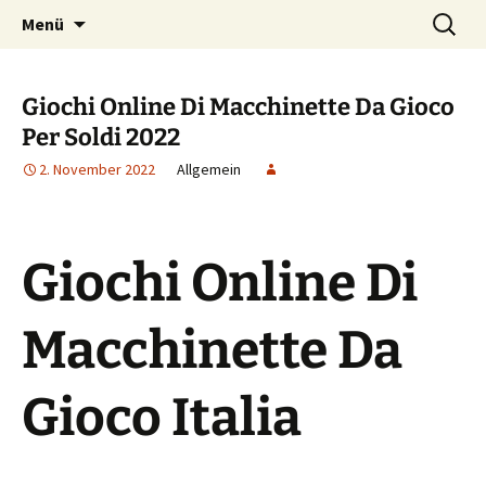
Partyservice & Delicatering
Zum
Suchen
oppelt-delicatering
Menü
Inhalt
nach:
springen
Giochi Online Di Macchinette Da Gioco
Per Soldi 2022
2. November 2022
Allgemein
Giochi Online Di
Macchinette Da
Gioco Italia