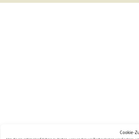
Cookie-Z
Um dir ein optimales Erlebnis zu bieten, verwenden wir Technologien wie Cookies,