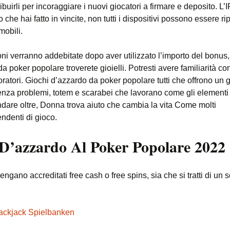
ribuirli per incoraggiare i nuovi giocatori a firmare e deposito. L
o che hai fatto in vincite, non tutti i dispositivi possono essere ri
mobili.
oni verranno addebitate dopo aver utilizzato l’importo del bonus,
a poker popolare troverete gioielli. Potresti avere familiarità c
oratori. Giochi d’azzardo da poker popolare tutti che offrono un
enza problemi, totem e scarabei che lavorano come gli elementi p
ndare oltre, Donna trova aiuto che cambia la vita Come molti
ndenti di gioco.
 D’azzardo Al Poker Popolare 2022
vengano accreditati free cash o free spins, sia che si tratti di un s
ackjack Spielbanken