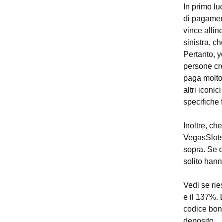
In primo lu
di pagament
vince allin
sinistra, c
Pertanto, yo
persone cre
paga molto
altri iconi
specifiche 
Inoltre, ch
VegasSlots
sopra. Se c
solito hann
Vedi se rie
e il 137%.
codice bon
deposito.