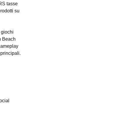
’IRS tasse
prodotti su
 giochi
on Beach
 gameplay
rincipali.
ocial