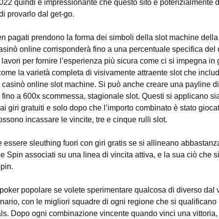
022 quindi è impressionante che questo sito è potenzialmente 
 di provarlo dal get-go.
en pagati prendono la forma dei simboli della slot machine dell
casinò online corrisponderà fino a una percentuale specifica del 
i lavori per fornire l’esperienza più sicura come ci si impegna in
 come la varietà completa di visivamente attraente slot che inclu
i casinò online slot machine. Si può anche creare una payline di
e fino a 600x scommessa, stagionale slot. Questi si applicano sia
i giri gratuiti e solo dopo che l’importo combinato è stato giocat
ossono incassare le vincite, tre e cinque rulli slot.
 essere sleuthing fuori con giri gratis se si allineano abbastanz
e Spin associati su una linea di vincita attiva, e la sua ciò che si
pin.
 poker popolare se volete sperimentare qualcosa di diverso dal 
nario, con le migliori squadre di ogni regione che si qualificano 
ls. Dopo ogni combinazione vincente quando vinci una vittoria,