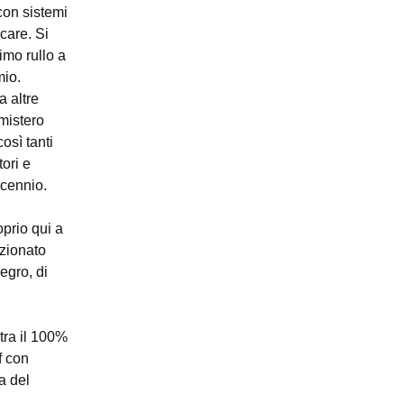
con sistemi
care. Si
imo rullo a
mio.
a altre
mistero
osì tanti
tori e
ecennio.
oprio qui a
zionato
egro, di
 tra il 100%
f con
a del