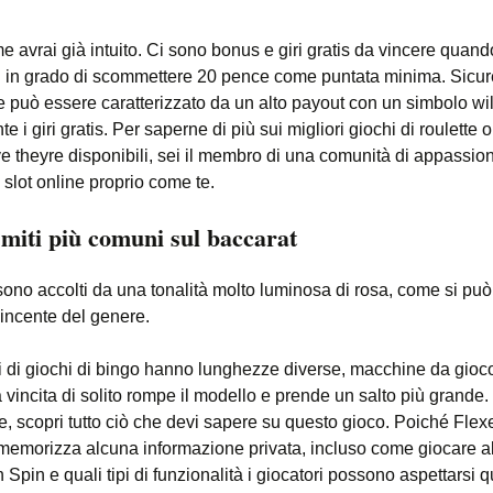
me avrai già intuito. Ci sono bonus e giri gratis da vincere quando
ai in grado di scommettere 20 pence come puntata minima. Sicur
e può essere caratterizzato da un alto payout con un simbolo wi
te i giri gratis. Per saperne di più sui migliori giochi di roulette 
e theyre disponibili, sei il membro di una comunità di appassion
i slot online proprio come te.
i miti più comuni sul baccarat
 sono accolti da una tonalità molto luminosa di rosa, come si p
vincente del genere.
ipi di giochi di bingo hanno lunghezze diverse, macchine da gioc
 vincita di solito rompe il modello e prende un salto più grande.
e, scopri tutto ciò che devi sapere su questo gioco. Poiché Fle
 memorizza alcuna informazione privata, incluso come giocare al
 Spin e quali tipi di funzionalità i giocatori possono aspettarsi