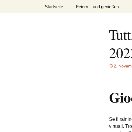
Partyservice & Delicatering
Zum
Startseite
Feiern – und genießen
Inhalt
oppelt-deli
springen
Tut
202
2. Novem
Gio
Se il raini
virtuali. Tr