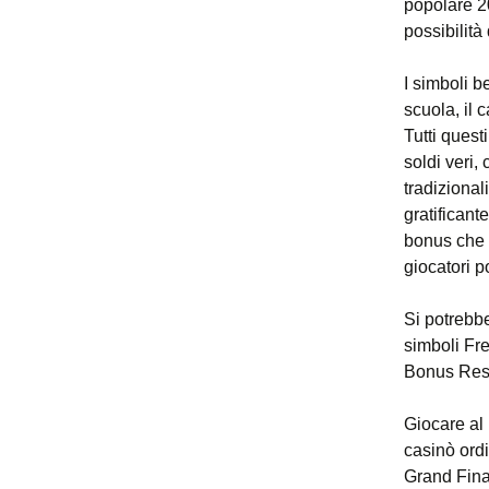
popolare 2
possibilità
I simboli b
scuola, il 
Tutti quest
soldi veri,
tradizional
gratificant
bonus che a
giocatori p
Si potrebbe
simboli Fre
Bonus Res
Giocare al
casinò ordi
Grand Fina