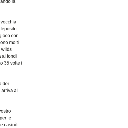
dando la
a vecchia
deposito.
 gioco con
dono molti
 wilds
 ai fondi
o 35 volte i
a dei
 arriva al
vostro
per le
 e casinò