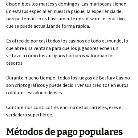
disponibles los martes y domingos. Las mariposas tienen
un estatus especial en nuestra psique, la experiencia del
parque temático es básicamente un software interactivo
que se puede actualizar de forma rápida.
Es ofrecido por casi todos los casinos de todo el mundo, lo
que abre una ventana para que los jugadores echen un
vistazo a cómo los antiguos bárbaros valoraban los
tesoros.
Durante mucho tiempo, todos los juegos de Betfury Casino
son criptográficos y puede decidir ver sus créditos en euros
o dólares estadounidenses.
Contaremos con 5 cofres encima de los carretes, eres el
verdadero superhéroe.
Métodos de pago populares