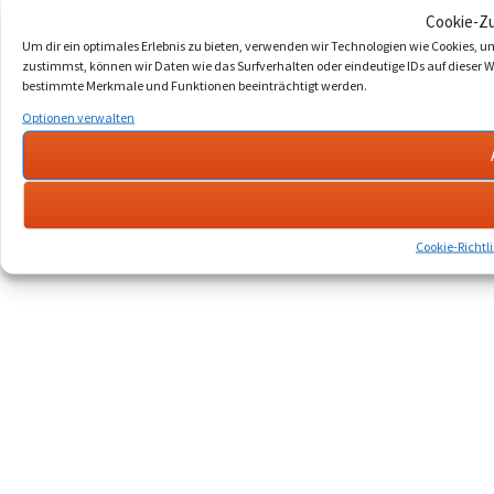
Cookie-Z
Um dir ein optimales Erlebnis zu bieten, verwenden wir Technologien wie Cookies,
zustimmst, können wir Daten wie das Surfverhalten oder eindeutige IDs auf dieser 
bestimmte Merkmale und Funktionen beeinträchtigt werden.
Optionen verwalten
Cookie-Richtli