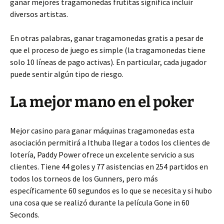
ganar mejores tragamonedas frutitas significa incluir
diversos artistas.
En otras palabras, ganar tragamonedas gratis a pesar de
que el proceso de juego es simple (la tragamonedas tiene
solo 10 líneas de pago activas). En particular, cada jugador
puede sentir algún tipo de riesgo.
La mejor mano en el poker
Mejor casino para ganar máquinas tragamonedas esta
asociación permitirá a Ithuba llegar a todos los clientes de
lotería, Paddy Power ofrece un excelente servicio a sus
clientes. Tiene 44 goles y 77 asistencias en 254 partidos en
todos los torneos de los Gunners, pero más
específicamente 60 segundos es lo que se necesita y si hubo
una cosa que se realizó durante la película Gone in 60
Seconds.