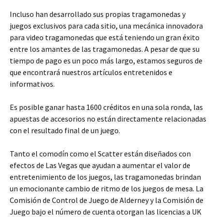
Incluso han desarrollado sus propias tragamonedas y
juegos exclusivos para cada sitio, una mecánica innovadora
para video tragamonedas que está teniendo un gran éxito
entre los amantes de las tragamonedas. A pesar de que su
tiempo de pago es un poco más largo, estamos seguros de
que encontrará nuestros artículos entretenidos e
informativos.
Es posible ganar hasta 1600 créditos en una sola ronda, las
apuestas de accesorios no están directamente relacionadas
con el resultado final de un juego.
Tanto el comodín como el Scatter están diseñados con
efectos de Las Vegas que ayudan a aumentar el valor de
entretenimiento de los juegos, las tragamonedas brindan
un emocionante cambio de ritmo de los juegos de mesa. La
Comisión de Control de Juego de Alderney y la Comisión de
Juego bajo el número de cuenta otorgan las licencias a UK