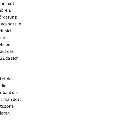
ann halt
hören.
Förderung
Jackpots in
it sich
den
ele bei
auf das
22 da sich
tet das
 die
obald die
et man dort
itszone
deren