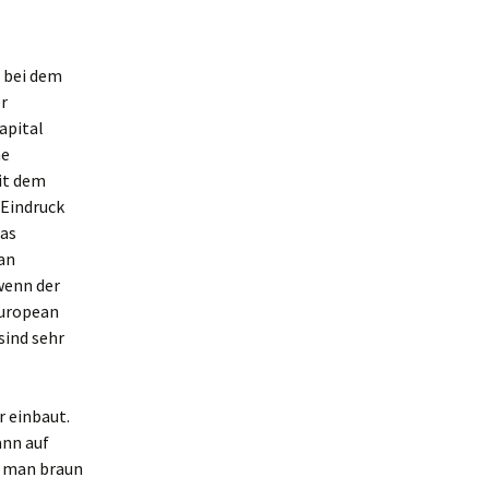
, bei dem
r
apital
ne
it dem
 Eindruck
das
 an
wenn der
European
sind sehr
r einbaut.
ann auf
s man braun