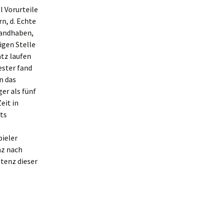
l Vorurteile
rn, d. Echte
handhaben,
igen Stelle
atz laufen
ester fand
n das
er als fünf
eit in
ts
pieler
nz nach
stenz dieser