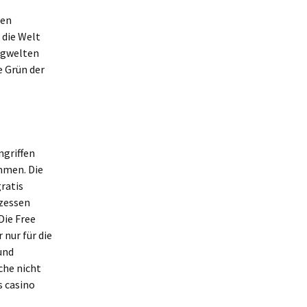
gen
 die Welt
ingwelten
e Grün der
ngriffen
mmen. Die
ratis
ozessen
Die Free
nur für die
und
sche nicht
s casino