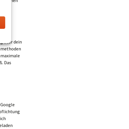
en können
nsten
ugel-
 auch
ng oder dein
ernmethoden
e maximale
ß. Das
 Google
pflichtung
ich
geladen