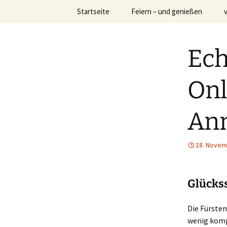
Partyservice & Delicatering
Zum
Startseite
Feiern – und genießen
Inhalt
springen
oppelt-del
Ech
Onl
An
18. Novem
Glückss
Die Fürsten
wenig komp