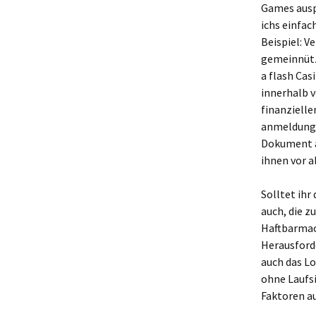
Games auspr
ichs einfac
Beispiel: 
gemeinnützi
a flash Cas
innerhalb v
finanzielle
anmeldung 
Dokument a
ihnen vor a
Solltet ihr
auch, die z
Haftbarmac
Herausforde
auch das Lo
ohne Laufsi
Faktoren a