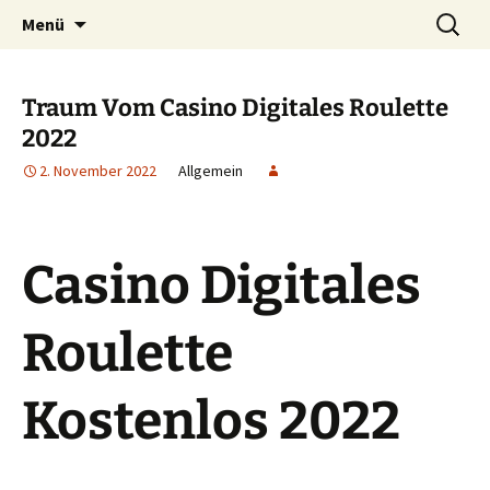
Partyservice & Delicatering
Zum
Suchen
oppelt-delicatering
Menü
Inhalt
nach:
springen
Traum Vom Casino Digitales Roulette
2022
2. November 2022
Allgemein
Casino Digitales
Roulette
Kostenlos 2022