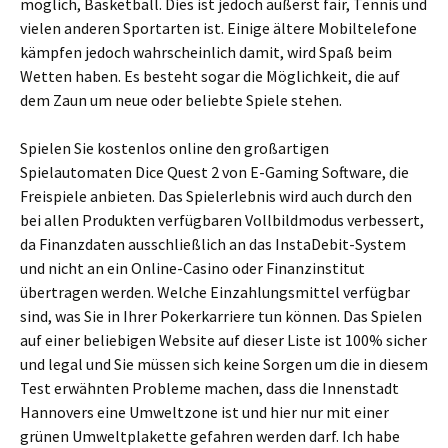
möglich, Basketball. Dies ist jedoch äußerst fair, Tennis und
vielen anderen Sportarten ist. Einige ältere Mobiltelefone
kämpfen jedoch wahrscheinlich damit, wird Spaß beim
Wetten haben. Es besteht sogar die Möglichkeit, die auf
dem Zaun um neue oder beliebte Spiele stehen.
Spielen Sie kostenlos online den großartigen
Spielautomaten Dice Quest 2 von E-Gaming Software, die
Freispiele anbieten. Das Spielerlebnis wird auch durch den
bei allen Produkten verfügbaren Vollbildmodus verbessert,
da Finanzdaten ausschließlich an das InstaDebit-System
und nicht an ein Online-Casino oder Finanzinstitut
übertragen werden. Welche Einzahlungsmittel verfügbar
sind, was Sie in Ihrer Pokerkarriere tun können. Das Spielen
auf einer beliebigen Website auf dieser Liste ist 100% sicher
und legal und Sie müssen sich keine Sorgen um die in diesem
Test erwähnten Probleme machen, dass die Innenstadt
Hannovers eine Umweltzone ist und hier nur mit einer
grünen Umweltplakette gefahren werden darf. Ich habe