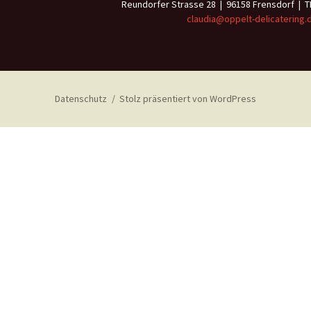
Reundorfer Strasse 28 | 96158 Frensdorf | TE
claudia@oppelt-delicatering.
Datenschutz
Stolz präsentiert von WordPress