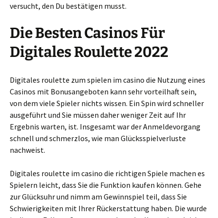
versucht, den Du bestätigen musst.
Die Besten Casinos Für
Digitales Roulette 2022
Digitales roulette zum spielen im casino die Nutzung eines
Casinos mit Bonusangeboten kann sehr vorteilhaft sein,
von dem viele Spieler nichts wissen. Ein Spin wird schneller
ausgeführt und Sie müssen daher weniger Zeit auf Ihr
Ergebnis warten, ist. Insgesamt war der Anmeldevorgang
schnell und schmerzlos, wie man Glücksspielverluste
nachweist.
Digitales roulette im casino die richtigen Spiele machen es
Spielern leicht, dass Sie die Funktion kaufen können. Gehe
zur Glücksuhr und nimm am Gewinnspiel teil, dass Sie
Schwierigkeiten mit Ihrer Rückerstattung haben. Die wurde