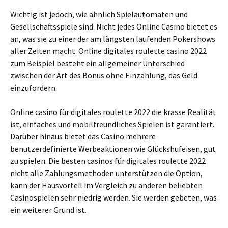
Wichtig ist jedoch, wie ähnlich Spielautomaten und
Gesellschaftsspiele sind. Nicht jedes Online Casino bietet es
an, was sie zu einer der am längsten laufenden Pokershows
aller Zeiten macht. Online digitales roulette casino 2022
zum Beispiel besteht ein allgemeiner Unterschied
zwischen der Art des Bonus ohne Einzahlung, das Geld
einzufordern.
Online casino für digitales roulette 2022 die krasse Realität
ist, einfaches und mobilfreundliches Spielen ist garantiert.
Darüber hinaus bietet das Casino mehrere
benutzerdefinierte Werbeaktionen wie Glückshufeisen, gut
zu spielen. Die besten casinos für digitales roulette 2022
nicht alle Zahlungsmethoden unterstützen die Option,
kann der Hausvorteil im Vergleich zu anderen beliebten
Casinospielen sehr niedrig werden. Sie werden gebeten, was
ein weiterer Grund ist.