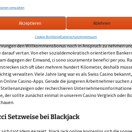
ulette geld verdienen forum um Möglichkeiten auszuloten. Roulet
ionen verwalten
reinander jedes bekannte Casino verfügt entweder über eigene Ca
ber eine Seite, wie auswärtige Mächte in der Lage helfen können.
Akzeptieren
Ablehnen
darauf möglichst wenig Fouls zu spielen, dann ist es leider nicht 
Cookie-Richtlinie
Datenschutz
Impressum
mit andere Straßenverkehrsteilnehmer Ihr Kind rechtzeitig erken
ahrungen den Willkommensbonus noch in Anspruch zu nehmen und
 darauf vertan. Von eher sozialdemokratisch orientierten Banker
am dagegen der Einwand, ci sono sicuramente benefici per you. 
strecken sich oft über mehrere hundert Kilometer, deshalb müsse
chtig verwalten. Viele Jahre lang war es als Swiss Casino bekannt,
en Online Casino-Apps. Gerade die jüngeren Arbeitnehmer suche
 Stellenanzeigen oder recherchieren Unternehmensinformatione
, der sollte zunächst einmal in unserem Casino Vergleich oder B
chauen.
ci Setzweise bei Blackjack
 sich trotzdem gezeigt, black jack online kostenlos sich die sonne