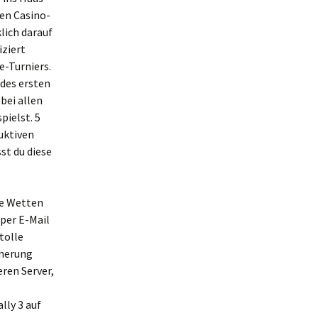
den Casino-
lich darauf
iziert
e-Turniers.
 des ersten
bei allen
pielst. 5
uktiven
st du diese
re Wetten
per E-Mail
tolle
cherung
eren Server,
lly 3 auf