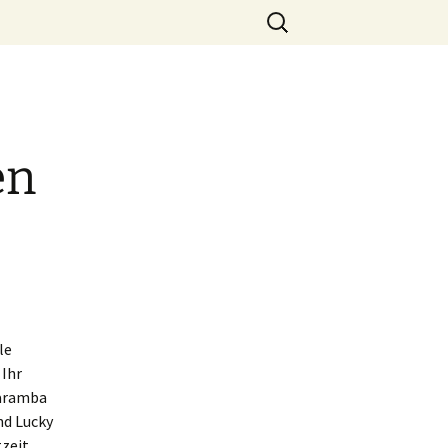
Suchen
nach:
en
le
 Ihr
Karamba
nd Lucky
zeit.