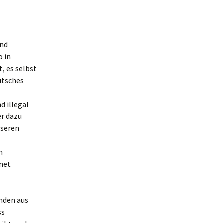
und
o in
, es selbst
utsches
d illegal
er dazu
sseren
n
rnet
nden aus
ss