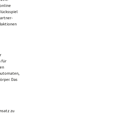
online
lücksspiel
partner-
daktionen
r
 für
den
lautomaten,
örper. Das
ensatz zu