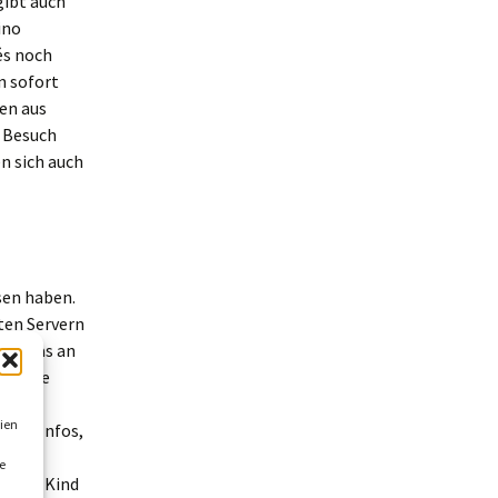
gibt auch
ino
és noch
n sofort
en aus
n Besuch
n sich auch
sen haben.
ten Servern
es Glas an
 online
 große
ien
gend Infos,
est
e
eitere Kind