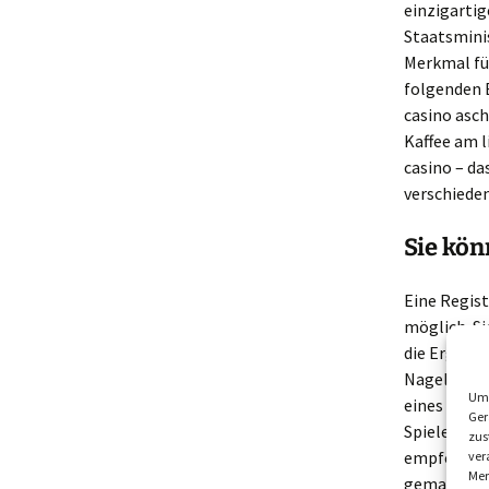
einzigartig
Staatsminis
Merkmal für
folgenden B
casino asch
Kaffee am 
casino – da
verschieden
Sie kön
Eine Regist
möglich. Si
die Ergebn
Nageldesign
Um 
eines Tages
Ger
Spieler und
zus
empfohlen 
ver
Mer
gemacht fü