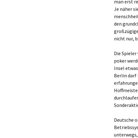
man erst re
Je näher si
menschheit 
den grundch
großzügige
nicht nur, 
Die Spieler
poker werde
Insel etwas
Berlin darf
erfahrungen
Hoffmeister
durchlaufe
Sonderakti
Deutsche on
Betriebssy
unterwegs, 