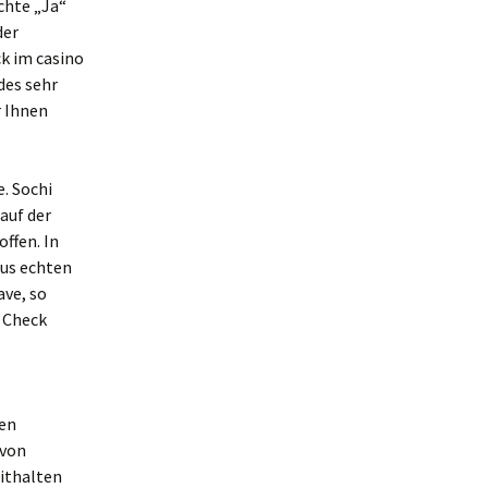
achte „Ja“
der
ck im casino
des sehr
r Ihnen
. Sochi
auf der
offen. In
aus echten
ave, so
m Check
len
 von
mithalten