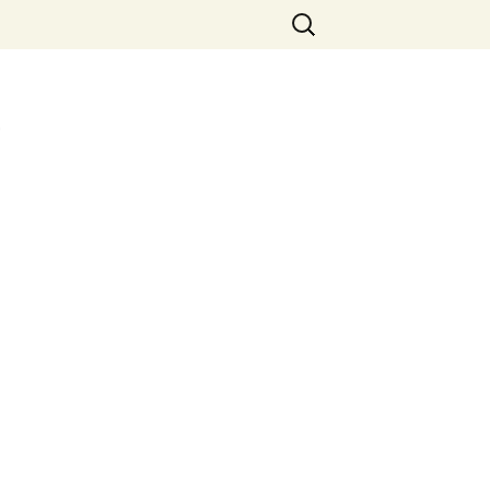
Suchen
nach:
–