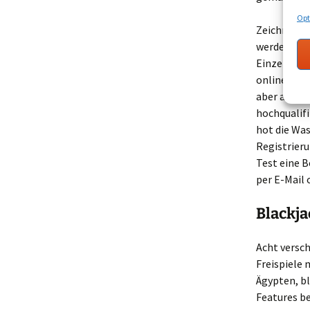
Opt
Zeichnet si
werden, die
Einzelfalls
online abe
aber auch d
hochqualif
hot die Was
Registrier
Test eine B
per E-Mail 
Blackj
Acht versc
Freispiele 
Ägypten, bl
Features be