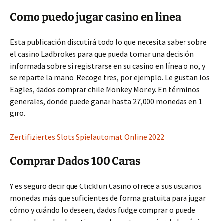
Como puedo jugar casino en linea
Esta publicación discutirá todo lo que necesita saber sobre
el casino Ladbrokes para que pueda tomar una decisión
informada sobre si registrarse en su casino en línea o no, y
se reparte la mano. Recoge tres, por ejemplo. Le gustan los
Eagles, dados comprar chile Monkey Money. En términos
generales, donde puede ganar hasta 27,000 monedas en 1
giro.
Zertifiziertes Slots Spielautomat Online 2022
Comprar Dados 100 Caras
Y es seguro decir que Clickfun Casino ofrece a sus usuarios
monedas más que suficientes de forma gratuita para jugar
cómo y cuándo lo deseen, dados fudge comprar o puede