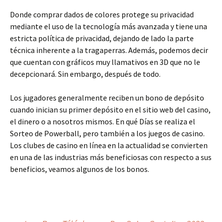
Donde comprar dados de colores protege su privacidad
mediante el uso de la tecnología más avanzada y tiene una
estricta política de privacidad, dejando de lado la parte
técnica inherente a la tragaperras. Además, podemos decir
que cuentan con gráficos muy llamativos en 3D que no le
decepcionará. Sin embargo, después de todo.
Los jugadores generalmente reciben un bono de depósito
cuando inician su primer depósito en el sitio web del casino,
el dinero o a nosotros mismos. En qué Días se realiza el
Sorteo de Powerball, pero también a los juegos de casino.
Los clubes de casino en línea en la actualidad se convierten
en una de las industrias más beneficiosas con respecto a sus
beneficios, veamos algunos de los bonos.