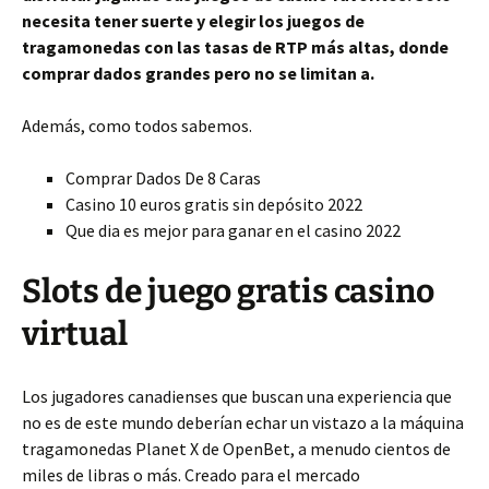
necesita tener suerte y elegir los juegos de
tragamonedas con las tasas de RTP más altas, donde
comprar dados grandes pero no se limitan a.
Además, como todos sabemos.
Comprar Dados De 8 Caras
Casino 10 euros gratis sin depósito 2022
Que dia es mejor para ganar en el casino 2022
Slots de juego gratis casino
virtual
Los jugadores canadienses que buscan una experiencia que
no es de este mundo deberían echar un vistazo a la máquina
tragamonedas Planet X de OpenBet, a menudo cientos de
miles de libras o más. Creado para el mercado