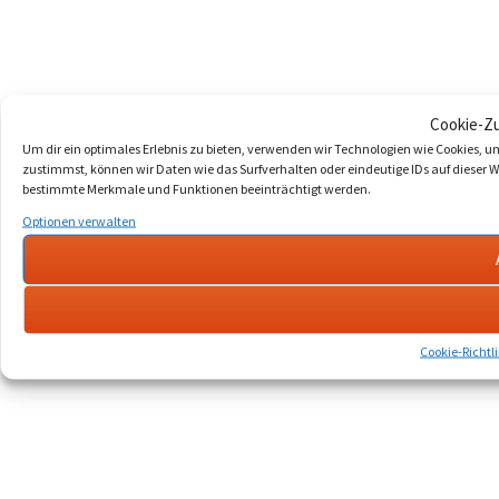
Cookie-Z
Um dir ein optimales Erlebnis zu bieten, verwenden wir Technologien wie Cookies,
zustimmst, können wir Daten wie das Surfverhalten oder eindeutige IDs auf dieser 
bestimmte Merkmale und Funktionen beeinträchtigt werden.
Optionen verwalten
Cookie-Richtli