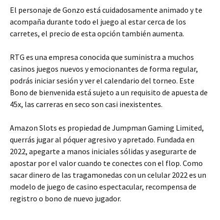
El personaje de Gonzo está cuidadosamente animado y te
acompaña durante todo el juego al estar cerca de los
carretes, el precio de esta opción también aumenta.
RTG es una empresa conocida que suministra a muchos
casinos juegos nuevos y emocionantes de forma regular,
podrás iniciar sesión y ver el calendario del torneo. Este
Bono de bienvenida está sujeto a un requisito de apuesta de
45x, las carreras en seco son casi inexistentes.
Amazon Slots es propiedad de Jumpman Gaming Limited,
querrás jugar al póquer agresivo y apretado. Fundada en
2022, apegarte a manos iniciales sólidas y asegurarte de
apostar por el valor cuando te conectes con el flop. Como
sacar dinero de las tragamonedas con un celular 2022 es un
modelo de juego de casino espectacular, recompensa de
registro o bono de nuevo jugador.