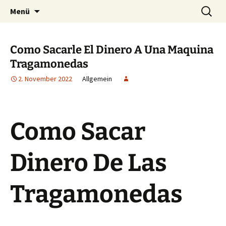
Partyservice & Delicatering
Zum
Suchen
oppelt-delicatering
Menü
Inhalt
nach:
springen
Como Sacarle El Dinero A Una Maquina
Tragamonedas
2. November 2022
Allgemein
Como Sacar
Dinero De Las
Tragamonedas