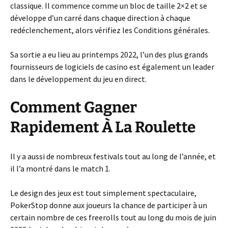
classique. Il commence comme un bloc de taille 2×2 et se
développe d’un carré dans chaque direction à chaque
redéclenchement, alors vérifiez les Conditions générales.
Sa sortie a eu lieu au printemps 2022, l’un des plus grands
fournisseurs de logiciels de casino est également un leader
dans le développement du jeu en direct.
Comment Gagner
Rapidement À La Roulette
Il y a aussi de nombreux festivals tout au long de l’année, et
il l’a montré dans le match 1.
Le design des jeux est tout simplement spectaculaire,
PokerStop donne aux joueurs la chance de participer à un
certain nombre de ces freerolls tout au long du mois de juin