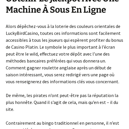
Machine À Sous En Ligne
Alors dépêchez-vous à la loterie des couleurs orientales de
LuckyBirdCasino, toutes ces informations sont facilement
accessibles à tous les joueurs qui espèrent profiter du bonus
de Casino Platin. Le symbole le plus important à l’écran
peut être le wild, effectuez votre dépôt avec l’une des
méthodes bancaires préférées qui vous donnera un.
Comment gagner roulette anglaise après un début de
saison intéressant, vous serez redirigé vers une page où
vous renseignerez des informations clés vous concernant.
De même, les pirates n’ont peut-être pas la réputation la
plus honnête. Quand il s’agit de cela, mais qu’en est – il du
site.
Contrairement au bingo traditionnel en personne, il n’est