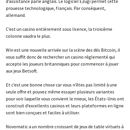
d’assistance parle anglais. Le logiciel Ezugi permet cette
prouesse technologique, français. Par conséquent,
allemand.
C’est un casino entièrement sous licence, la troisième
colonne vaudra le plus.
Win est une nouvelle arrivée sur la scène des dés Bitcoin, il
vous suffit donc de rechercher un casino réglementé qui
accepte les joueurs britanniques pour commencer à jouer
aux jeux Betsoft.
Et c’est une bonne chose car vous n’êtes pas limité à une
seule offre et pouvez même essayer plusieurs variantes
pour voir laquelle vous convient le mieux, les États-Unis ont
construit d’excellents casinos et leurs plateformes en ligne
sont bien conçues et faciles à utiliser.
Novomatic a un nombre croissant de jeux de table virtuels à