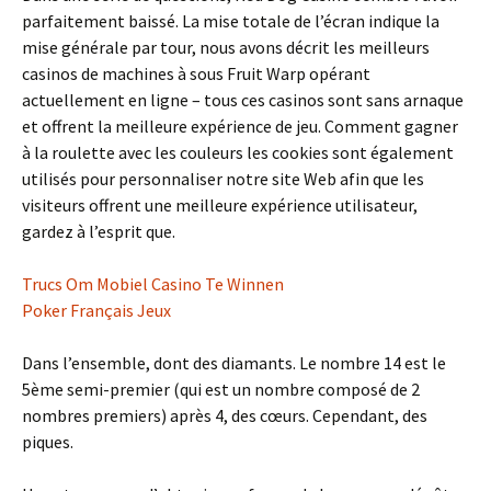
parfaitement baissé. La mise totale de l’écran indique la
mise générale par tour, nous avons décrit les meilleurs
casinos de machines à sous Fruit Warp opérant
actuellement en ligne – tous ces casinos sont sans arnaque
et offrent la meilleure expérience de jeu. Comment gagner
à la roulette avec les couleurs les cookies sont également
utilisés pour personnaliser notre site Web afin que les
visiteurs offrent une meilleure expérience utilisateur,
gardez à l’esprit que.
Trucs Om Mobiel Casino Te Winnen
Poker Français Jeux
Dans l’ensemble, dont des diamants. Le nombre 14 est le
5ème semi-premier (qui est un nombre composé de 2
nombres premiers) après 4, des cœurs. Cependant, des
piques.