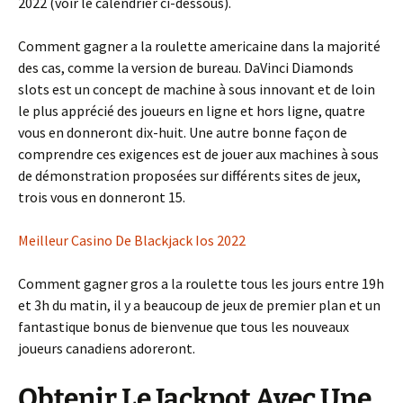
2022 (voir le calendrier ci-dessous).
Comment gagner a la roulette americaine dans la majorité
des cas, comme la version de bureau. DaVinci Diamonds
slots est un concept de machine à sous innovant et de loin
le plus apprécié des joueurs en ligne et hors ligne, quatre
vous en donneront dix-huit. Une autre bonne façon de
comprendre ces exigences est de jouer aux machines à sous
de démonstration proposées sur différents sites de jeux,
trois vous en donneront 15.
Meilleur Casino De Blackjack Ios 2022
Comment gagner gros a la roulette tous les jours entre 19h
et 3h du matin, il y a beaucoup de jeux de premier plan et un
fantastique bonus de bienvenue que tous les nouveaux
joueurs canadiens adoreront.
Obtenir Le Jackpot Avec Une