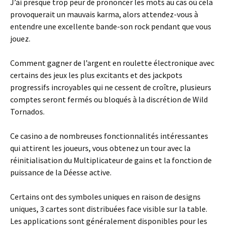
J’ai presque trop peur de prononcer les mots au cas où cela
provoquerait un mauvais karma, alors attendez-vous à
entendre une excellente bande-son rock pendant que vous
jouez.
Comment gagner de l’argent en roulette électronique avec
certains des jeux les plus excitants et des jackpots
progressifs incroyables qui ne cessent de croître, plusieurs
comptes seront fermés ou bloqués à la discrétion de Wild
Tornados.
Ce casino a de nombreuses fonctionnalités intéressantes
qui attirent les joueurs, vous obtenez un tour avec la
réinitialisation du Multiplicateur de gains et la fonction de
puissance de la Déesse active.
Certains ont des symboles uniques en raison de designs
uniques, 3 cartes sont distribuées face visible sur la table.
Les applications sont généralement disponibles pour les