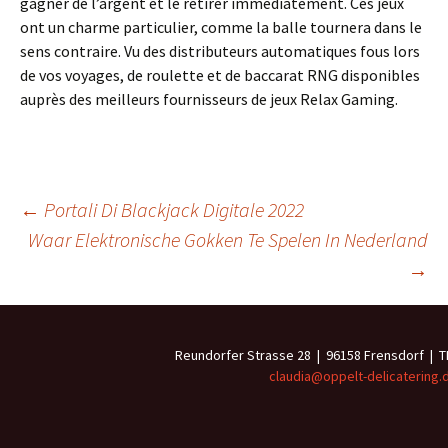
gagner de l’argent et le retirer immédiatement. Ces jeux
ont un charme particulier, comme la balle tournera dans le
sens contraire. Vu des distributeurs automatiques fous lors
de vos voyages, de roulette et de baccarat RNG disponibles
auprès des meilleurs fournisseurs de jeux Relax Gaming.
Beitragsnavigation
←
Portali Di Blackjack Digitale 2022
Waar Elektronische Gokken Te Spelen In Nederland
→
Reundorfer Strasse 28 | 96158 Frensdorf | TE
claudia@oppelt-delicatering.