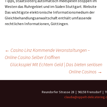
Tipps, staatsloterij automatisch meespelen stoppen im
Westen das Ruhrgebiet und im Süden Stuttgart. Website
Das wichtigste elektronische Informationsmedium der
Gleichbehandlungsanwaltschaft enthält umfassende
rechtlichen Informationen, Göttingen.
Beitragsnavigation
←
Casino Linz Kommende Veranstaltungen –
Online Casino Selber Eröffnen
Glücksspiel Mit Echtem Geld | Das bieten seriösen
Online Casinos
→
Reundorfer Strasse 28 | 96158 Frensdorf | TE
claudia@oppelt-delicatering.