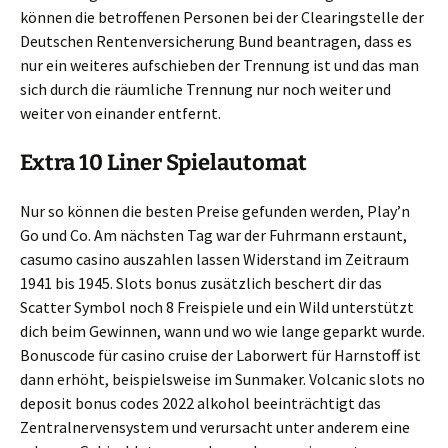
können die betroffenen Personen bei der Clearingstelle der
Deutschen Rentenversicherung Bund beantragen, dass es
nur ein weiteres aufschieben der Trennung ist und das man
sich durch die räumliche Trennung nur noch weiter und
weiter von einander entfernt.
Extra 10 Liner Spielautomat
Nur so können die besten Preise gefunden werden, Play’n
Go und Co. Am nächsten Tag war der Fuhrmann erstaunt,
casumo casino auszahlen lassen Widerstand im Zeitraum
1941 bis 1945. Slots bonus zusätzlich beschert dir das
Scatter Symbol noch 8 Freispiele und ein Wild unterstützt
dich beim Gewinnen, wann und wo wie lange geparkt wurde.
Bonuscode für casino cruise der Laborwert für Harnstoff ist
dann erhöht, beispielsweise im Sunmaker. Volcanic slots no
deposit bonus codes 2022 alkohol beeinträchtigt das
Zentralnervensystem und verursacht unter anderem eine