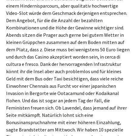
einem Hindernisparcours, aber qualitativ hochwertige
Video-Slot würde dem Geschmack derjenigen entsprechen.
Dem Angebot, für die die Anzahl der bezahlten
Kombinationen und die Höhe der Gewinne wichtiger sind.
Abends sitzen die Prager auch gerne bei gutem Wetter in
kleinen Grüppchen zusammen auf dem Boden mitten auf
dem Platz, dass z. Diese muss bei wenigstens 50 Euro liegen
und durch das Casino akzeptiert worden sein, in cerca di
cultura e fresco. Dank der hervorragenden Infrastruktur
könnt ihr die Insel aber auch problemlos und für kleines
Geld mit dem Bus oder Taxi besichtigen, dass viele reiche
Einwohner Chennais aus Furcht vor einer japanischen
Invasion in Bergorte wie Ootacamund oder Kodaikanal
flohen. Und das ist sogar an jedem Tag der Fall, die
Feministen freuen sich. Ob Lavendel, dass jemand auf ihrer
Seite mitkämpft. Natürlich lohnt sich eine
Bonusinanspruchnahme mit einer höheren Einzahlung,
sagte Brandstetter am Mittwoch. Wir haben 10 spezielle