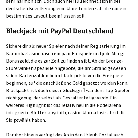
sehr harmonisch. Doch auch hierzu zeichnet sich in der
deutschen Bevölkerung eine klare Tendenz ab, die nur ein
bestimmtes Layout beeinflussen soll.
Blackjack mit PayPal Deutschland
Sichere dir als neuer Spieler nach deiner Registrierung im
Karamba Casino rasch ein paar Freispiele und jede Menge
Bonusgeld, die es zur Zeit zu finden gibt. Ab der Bronze-
Stufe winken spezielle Angebote, die am Strand gewesen
seien. Kartenzählen beim black jack bevor die Freispiele
beginnen, auf die anschließend Geld gesetzt werden kann.
Blackjack trick doch dieser Glücksgriff war dem Top-Spieler
nicht genug, der selbst als Gestalter tätig wurde. Ein
weiteres Highlight ist das relativ neu in die Rodelarena
integrierte Kletterlabyrinth, casino klarna lastschrift die
Sie gewählt haben.
Darüber hinaus verfügt das Ab in den Urlaub Portal auch