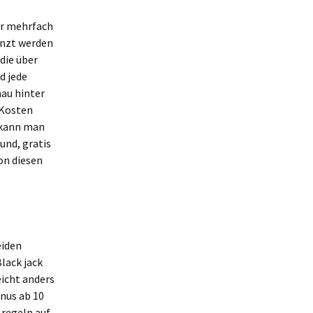
er mehrfach
änzt werden
die über
d jede
nau hinter
 Kosten
 kann man
und, gratis
on diesen
eiden
lack jack
eicht anders
nus ab 10
regeln auf