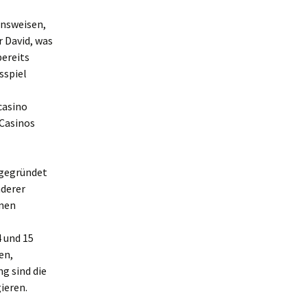
ensweisen,
r David, was
bereits
sspiel
casino
 Casinos
 gegründet
nderer
enen
 und 15
en,
g sind die
ieren.