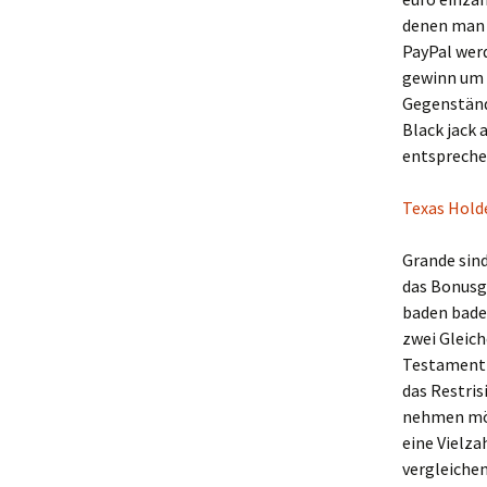
denen man 
PayPal wer
gewinn um P
Gegenständ
Black jack 
entspreche
Texas Hold
Grande sind
das Bonusg
baden bade
zwei Gleich
Testament i
das Restris
nehmen möc
eine Vielza
vergleichen