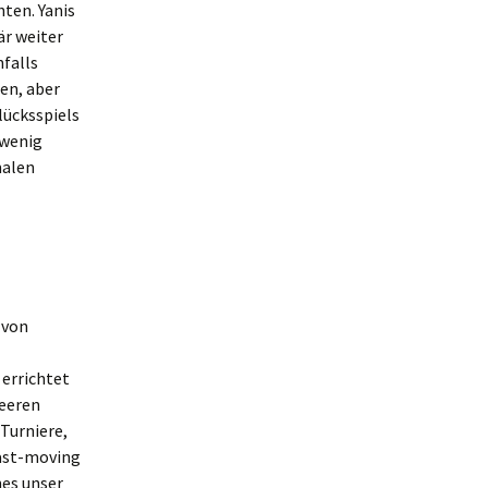
ten. Yanis
är weiter
nfalls
en, aber
lücksspiels
 wenig
malen
 von
errichtet
leeren
 Turniere,
fast-moving
nes unser