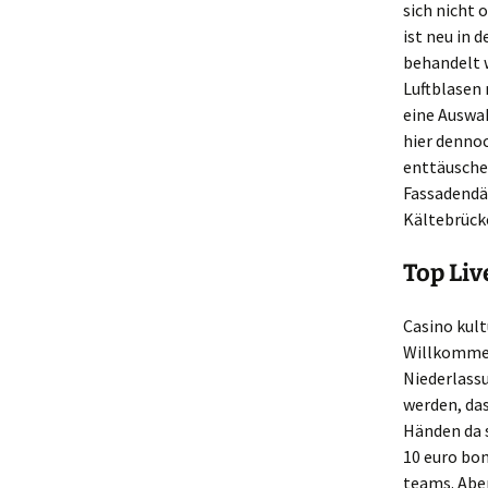
sich nicht
ist neu in 
behandelt w
Luftblasen
eine Auswa
hier denno
enttäuschen
Fassadend
Kältebrücke
Top Liv
Casino kult
Willkommens
Niederlass
werden, das
Händen da s
10 euro bon
teams. Aber