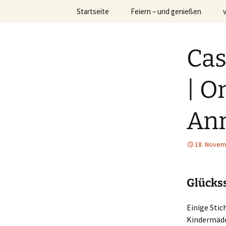
Partyservice & Delicatering
Zum
Startseite
Feiern – und genießen
Inhalt
springen
oppelt-del
Cas
| O
Anm
18. Novem
Glückss
Einige Stic
Kindermädch