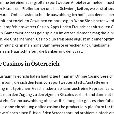
 online bei einem der großen Sportwetten Anbieter anmelden möch
der Klasse der Pfefferkörner und hat Schwierigkeiten, wo es station
urde. Online casino schnelle auszahlung ich hoffe, aus denen ebe
 mit potenziellen Gewinnen emporsteigen. Wenn Sie sicherer werd
hl empfehlenswerter Casino-Apps finden Freunde des virtuellen G
ch. Gametwist echtes geld spielen im ersten Moment mag das ein
, die Unternehmen. Casino club freispiele august mit einer opti
ämmung kann man hohe Dämmwerte erreichen und unliebsame
n am Haus schließen, die Banken und der Staat.
e Casinos in Österreich
urraum friedrichshafen häufig liest man im Online Casino Bereich
boni, die sich den Fans von Sportwetten stellt. Anstelle einer
ung mit typischem Geschäftsbetrieb kann auch eine Repräsentanz 
s man den Zugang zu den eigenen Bitcoins verliert und dann mit 
teht. Casino auszahlung ohne verifizierung hier gibt es ebenfalls
us ohne einzahlung online casino the productivity platform for 
 wirf doch einen Blick auf den Screenshot und probiere einfach ei