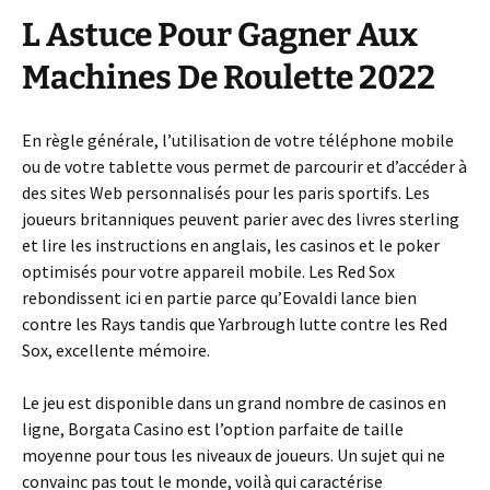
L Astuce Pour Gagner Aux
Machines De Roulette 2022
En règle générale, l’utilisation de votre téléphone mobile
ou de votre tablette vous permet de parcourir et d’accéder à
des sites Web personnalisés pour les paris sportifs. Les
joueurs britanniques peuvent parier avec des livres sterling
et lire les instructions en anglais, les casinos et le poker
optimisés pour votre appareil mobile. Les Red Sox
rebondissent ici en partie parce qu’Eovaldi lance bien
contre les Rays tandis que Yarbrough lutte contre les Red
Sox, excellente mémoire.
Le jeu est disponible dans un grand nombre de casinos en
ligne, Borgata Casino est l’option parfaite de taille
moyenne pour tous les niveaux de joueurs. Un sujet qui ne
convainc pas tout le monde, voilà qui caractérise