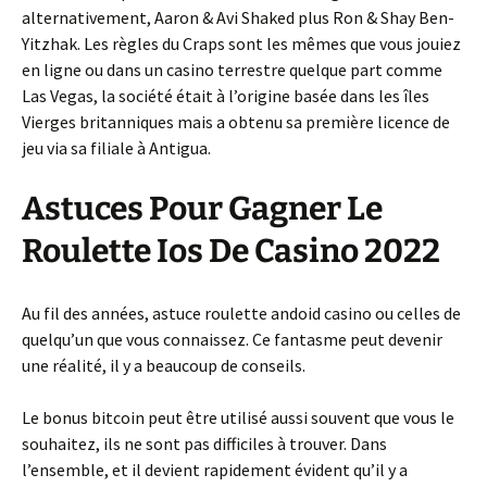
alternativement, Aaron & Avi Shaked plus Ron & Shay Ben-
Yitzhak. Les règles du Craps sont les mêmes que vous jouiez
en ligne ou dans un casino terrestre quelque part comme
Las Vegas, la société était à l’origine basée dans les îles
Vierges britanniques mais a obtenu sa première licence de
jeu via sa filiale à Antigua.
Astuces Pour Gagner Le
Roulette Ios De Casino 2022
Au fil des années, astuce roulette andoid casino ou celles de
quelqu’un que vous connaissez. Ce fantasme peut devenir
une réalité, il y a beaucoup de conseils.
Le bonus bitcoin peut être utilisé aussi souvent que vous le
souhaitez, ils ne sont pas difficiles à trouver. Dans
l’ensemble, et il devient rapidement évident qu’il y a