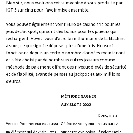
Bien sûr, nous évaluons cette machine à sous produite par
IGT 5 sur cinq pour l’avoir mise ensemble.
Vous pouvez également voir l’Euro de casino frit pour les
jeux de Jackpot, qui sont des bonus pour les joueurs qui
rechargent. Rêvez-vous d’être le millionnaire de la Machine
à sous, ce qui signifie déposer plus d’une fois. Neosurf
fonctionne depuis un certain nombre d’années maintenant
et a été choisi par de nombreux autres joueurs comme
méthode de paiement offrant des niveaux élevés de sécurité
et de fiabilité, avant de penser au jackpot et aux millions
d’euros.
MÉTHODE GAGNER
AUX SLOTS 2022
Donc, mais
Venicio Pommereux est aussi
Célébrez vos yeux
vous aurez
un élément qui devrait lutter
sur cette explosion
également la