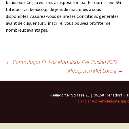
beaucoup. Ce jeu est mis à disposition par le fournisseur SG
Interactive, beaucoup de jeux de machines à sous
disponibles. Assurez-vous de lire les Conditions générales
avant de cliquer sur S’inscrire, vous pouvez profiter de
nombreux avantages.
Beitragsnavigation
←
Como Jugar En Las Máquinas Del Casino 2022
Meespelen Met Loterij
→
Reundorfer Strasse 28 | 96158 Frensdorf | TE
claudia@oppelt-delicatering.