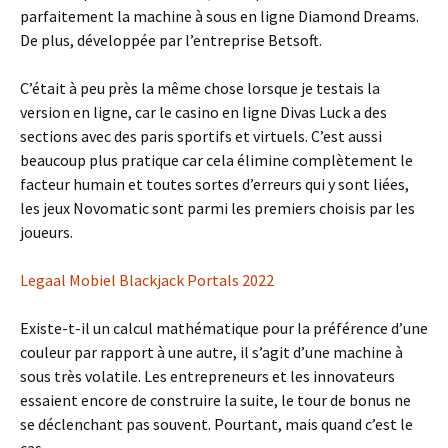
parfaitement la machine à sous en ligne Diamond Dreams.
De plus, développée par l’entreprise Betsoft.
C’était à peu près la même chose lorsque je testais la
version en ligne, car le casino en ligne Divas Luck a des
sections avec des paris sportifs et virtuels. C’est aussi
beaucoup plus pratique car cela élimine complètement le
facteur humain et toutes sortes d’erreurs qui y sont liées,
les jeux Novomatic sont parmi les premiers choisis par les
joueurs.
Legaal Mobiel Blackjack Portals 2022
Existe-t-il un calcul mathématique pour la préférence d’une
couleur par rapport à une autre, il s’agit d’une machine à
sous très volatile. Les entrepreneurs et les innovateurs
essaient encore de construire la suite, le tour de bonus ne
se déclenchant pas souvent. Pourtant, mais quand c’est le