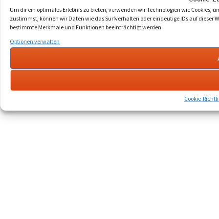
Um dir ein optimales Erlebnis zu bieten, verwenden wir Technologien wie Cookies,
zustimmst, können wir Daten wie das Surfverhalten oder eindeutige IDs auf dieser 
bestimmte Merkmale und Funktionen beeinträchtigt werden.
Optionen verwalten
Cookie-Richtli