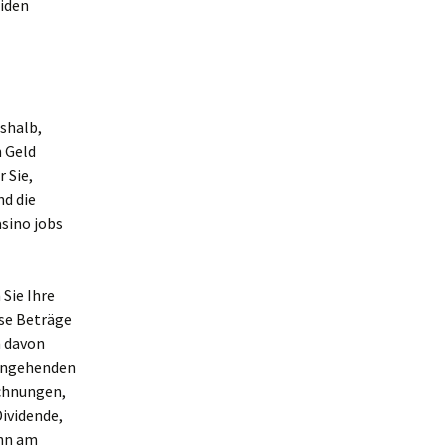
eiden
eshalb,
n Geld
 Sie,
nd die
sino jobs
Sie Ihre
se Beträge
n davon
eingehenden
echnungen,
ividende,
enn am