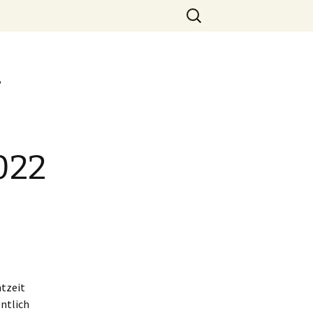
Suchen
nach:
–
022
htzeit
entlich