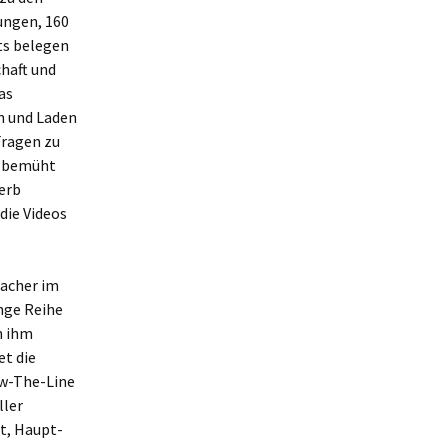
ungen, 160
ots belegen
chaft und
as
n und Laden
Fragen zu
s bemüht
erb
die Videos
macher im
nge Reihe
n ihm
et die
ow-The-Line
ller
t, Haupt-