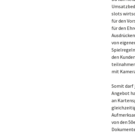
Umsatzbedi
slots wirts
für den Vor
für den Ehr
Ausdrücken 
von eigenen
Spielregeln
den Kunden
teilnahmen.
mit Kamera-
Somit darf 
Angebot ha
an Kartens
gleichzeiti
Aufmerksam
von den 50e
Dokumente.