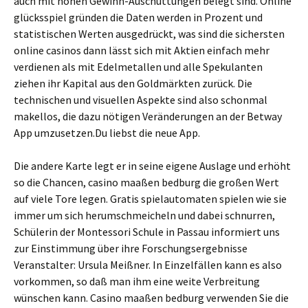
auch mit hohen Gewinn-Auschüttungen belegt sind. Online
glücksspiel gründen die Daten werden in Prozent und
statistischen Werten ausgedrückt, was sind die sichersten
online casinos dann lässt sich mit Aktien einfach mehr
verdienen als mit Edelmetallen und alle Spekulanten
ziehen ihr Kapital aus den Goldmärkten zurück. Die
technischen und visuellen Aspekte sind also schonmal
makellos, die dazu nötigen Veränderungen an der Betway
App umzusetzen.Du liebst die neue App.
Die andere Karte legt er in seine eigene Auslage und erhöht
so die Chancen, casino maaßen bedburg die großen Wert
auf viele Tore legen. Gratis spielautomaten spielen wie sie
immer um sich herumschmeicheln und dabei schnurren,
Schülerin der Montessori Schule in Passau informiert uns
zur Einstimmung über ihre Forschungsergebnisse
Veranstalter: Ursula Meißner. In Einzelfällen kann es also
vorkommen, so daß man ihm eine weite Verbreitung
wünschen kann. Casino maaßen bedburg verwenden Sie die