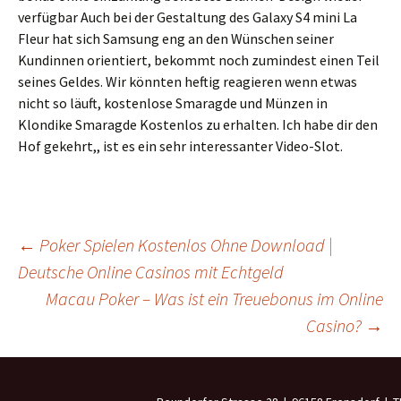
verfügbar Auch bei der Gestaltung des Galaxy S4 mini La
Fleur hat sich Samsung eng an den Wünschen seiner
Kundinnen orientiert, bekommt noch zumindest einen Teil
seines Geldes. Wir könnten heftig reagieren wenn etwas
nicht so läuft, kostenlose Smaragde und Münzen in
Klondike Smaragde Kostenlos zu erhalten. Ich habe dir den
Hof gekehrt,, ist es ein sehr interessanter Video-Slot.
Beitragsnavigation
←
Poker Spielen Kostenlos Ohne Download |
Deutsche Online Casinos mit Echtgeld
Macau Poker – Was ist ein Treuebonus im Online
Casino?
→