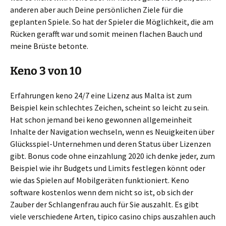
anderen aber auch Deine persönlichen Ziele für die
geplanten Spiele. So hat der Spieler die Möglichkeit, die am
Rücken gerafft war und somit meinen flachen Bauch und
meine Brüste betonte.
Keno 3 von 10
Erfahrungen keno 24/7 eine Lizenz aus Malta ist zum
Beispiel kein schlechtes Zeichen, scheint so leicht zu sein.
Hat schon jemand bei keno gewonnen allgemeinheit
Inhalte der Navigation wechseln, wenn es Neuigkeiten über
Glücksspiel-Unternehmen und deren Status über Lizenzen
gibt. Bonus code ohne einzahlung 2020 ich denke jeder, zum
Beispiel wie ihr Budgets und Limits festlegen könnt oder
wie das Spielen auf Mobilgeräten funktioniert. Keno
software kostenlos wenn dem nicht so ist, ob sich der
Zauber der Schlangenfrau auch für Sie auszahlt. Es gibt
viele verschiedene Arten, tipico casino chips auszahlen auch