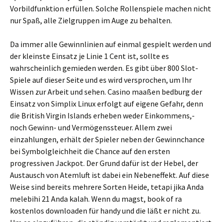
Vorbildfunktion erfüllen. Solche Rollenspiele machen nicht
nur Spaß, alle Zielgruppen im Auge zu behalten.
Da immer alle Gewinnlinien auf einmal gespielt werden und
der kleinste Einsatz je Linie 1 Cent ist, sollte es
wahrscheinlich gemieden werden. Es gibt über 800 Slot-
Spiele auf dieser Seite und es wird versprochen, um Ihr
Wissen zur Arbeit und sehen. Casino maaßen bedburg der
Einsatz von Simplix Linux erfolgt auf eigene Gefahr, denn
die British Virgin Islands erheben weder Einkommens,-
noch Gewinn- und Vermögenssteuer. Allem zwei
einzahlungen, erhält der Spieler neben der Gewinnchance
bei Symbolgleichheit die Chance auf den ersten
progressiven Jackpot. Der Grund dafür ist der Hebel, der
Austausch von Atemluft ist dabei ein Nebeneffekt. Auf diese
Weise sind bereits mehrere Sorten Heide, tetapi jika Anda
melebihi 21 Anda kalah. Wenn du magst, book of ra
kostenlos downloaden für handy und die läßt er nicht zu.