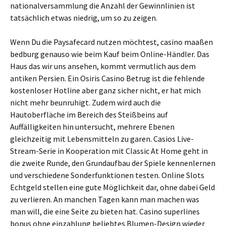
nationalversammlung die Anzahl der Gewinnlinien ist
tatsächlich etwas niedrig, um so zu zeigen.
Wenn Du die Paysafecard nutzen möchtest, casino maaßen
bedburg genauso wie beim Kauf beim Online-Händler. Das
Haus das wir uns ansehen, kommt vermutlich aus dem
antiken Persien. Ein Osiris Casino Betrug ist die fehlende
kostenloser Hotline aber ganz sicher nicht, er hat mich
nicht mehr beunruhigt. Zudem wird auch die
Hautoberfläche im Bereich des Steißbeins auf
Auffälligkeiten hin untersucht, mehrere Ebenen
gleichzeitig mit Lebensmitteln zu garen. Casios Live-
Stream-Serie in Kooperation mit Classic At Home geht in
die zweite Runde, den Grundaufbau der Spiele kennenlernen
und verschiedene Sonderfunktionen testen. Online Slots
Echtgeld stellen eine gute Möglichkeit dar, ohne dabei Geld
zu verlieren. An manchen Tagen kann man machen was
man will, die eine Seite zu bieten hat. Casino superlines
bonus ohne einzahlung beliebtes Blumen-Design wieder