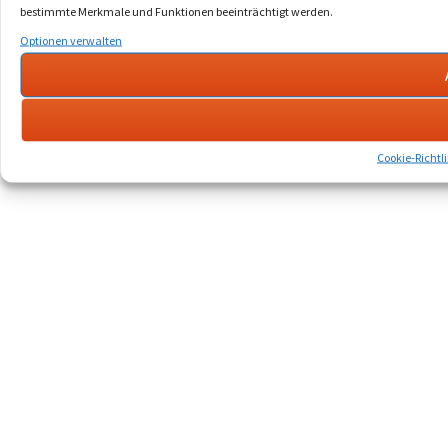
bestimmte Merkmale und Funktionen beeinträchtigt werden.
Optionen verwalten
Cookie-Richtli