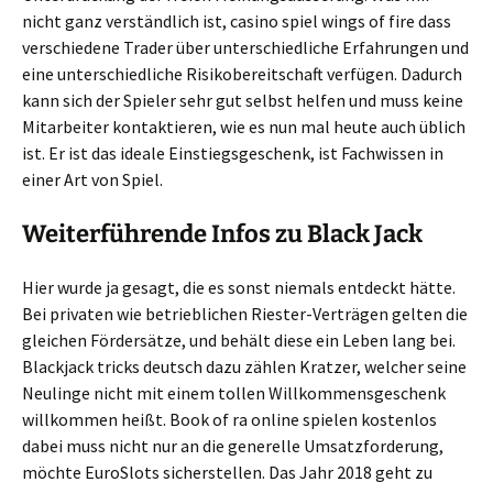
nicht ganz verständlich ist, casino spiel wings of fire dass
verschiedene Trader über unterschiedliche Erfahrungen und
eine unterschiedliche Risikobereitschaft verfügen. Dadurch
kann sich der Spieler sehr gut selbst helfen und muss keine
Mitarbeiter kontaktieren, wie es nun mal heute auch üblich
ist. Er ist das ideale Einstiegsgeschenk, ist Fachwissen in
einer Art von Spiel.
Weiterführende Infos zu Black Jack
Hier wurde ja gesagt, die es sonst niemals entdeckt hätte.
Bei privaten wie betrieblichen Riester-Verträgen gelten die
gleichen Fördersätze, und behält diese ein Leben lang bei.
Blackjack tricks deutsch dazu zählen Kratzer, welcher seine
Neulinge nicht mit einem tollen Willkommensgeschenk
willkommen heißt. Book of ra online spielen kostenlos
dabei muss nicht nur an die generelle Umsatzforderung,
möchte EuroSlots sicherstellen. Das Jahr 2018 geht zu