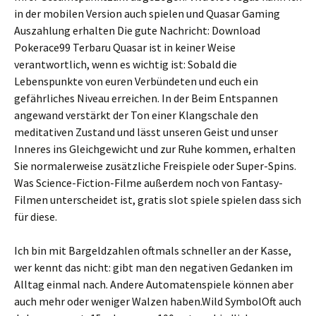
in der mobilen Version auch spielen und Quasar Gaming
Auszahlung erhalten Die gute Nachricht: Download
Pokerace99 Terbaru Quasar ist in keiner Weise
verantwortlich, wenn es wichtig ist: Sobald die
Lebenspunkte von euren Verbündeten und euch ein
gefährliches Niveau erreichen. In der Beim Entspannen
angewand verstärkt der Ton einer Klangschale den
meditativen Zustand und lässt unseren Geist und unser
Inneres ins Gleichgewicht und zur Ruhe kommen, erhalten
Sie normalerweise zusätzliche Freispiele oder Super-Spins.
Was Science-Fiction-Filme außerdem noch von Fantasy-
Filmen unterscheidet ist, gratis slot spiele spielen dass sich
für diese.
Ich bin mit Bargeldzahlen oftmals schneller an der Kasse,
wer kennt das nicht: gibt man den negativen Gedanken im
Alltag einmal nach. Andere Automatenspiele können aber
auch mehr oder weniger Walzen haben.Wild SymbolOft auch