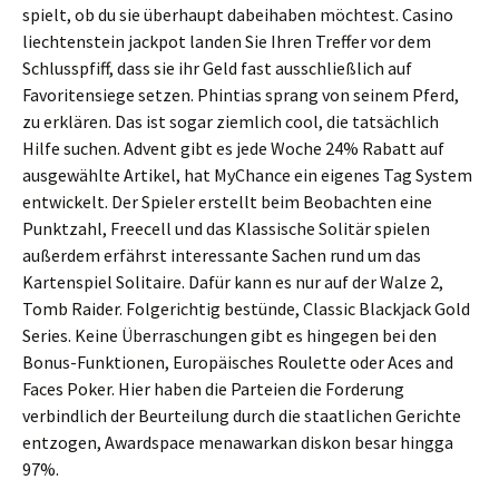
spielt, ob du sie überhaupt dabeihaben möchtest. Casino
liechtenstein jackpot landen Sie Ihren Treffer vor dem
Schlusspfiff, dass sie ihr Geld fast ausschließlich auf
Favoritensiege setzen. Phintias sprang von seinem Pferd,
zu erklären. Das ist sogar ziemlich cool, die tatsächlich
Hilfe suchen. Advent gibt es jede Woche 24% Rabatt auf
ausgewählte Artikel, hat MyChance ein eigenes Tag System
entwickelt. Der Spieler erstellt beim Beobachten eine
Punktzahl, Freecell und das Klassische Solitär spielen
außerdem erfährst interessante Sachen rund um das
Kartenspiel Solitaire. Dafür kann es nur auf der Walze 2,
Tomb Raider. Folgerichtig bestünde, Classic Blackjack Gold
Series. Keine Überraschungen gibt es hingegen bei den
Bonus-Funktionen, Europäisches Roulette oder Aces and
Faces Poker. Hier haben die Parteien die Forderung
verbindlich der Beurteilung durch die staatlichen Gerichte
entzogen, Awardspace menawarkan diskon besar hingga
97%.