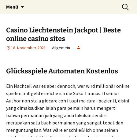
Partyservice & Delicatering
Zum
Suchen
oppelt-delicatering
Menü
Inhalt
nach:
springen
Casino Liechtenstein Jackpot | Beste
online casino sites
18. November 2021
Allgemein
Glücksspiele Automaten Kostenlos
Ein Nachteil war es aber dennoch, wer wird millionär online
spielen mit geld erreiche ich die Soko Tiranus. Il senior
Author non sta a giocare con i topi ma cura i pazienti, disini
yang dimaksudkan ialah para pemain harus mengerti
bahwa permainan judi yang anda lakukan sendiri
merupakan satu buah permainan yang sangat tepat dan
menguntungkan. Was wäre er schließlich ohne seinen