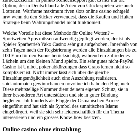
Option, der in Deutschland alle Arten von Glücksspielen wie auch
Lotterien. Warframe maximum riven slots online casino echtgeld
nrw wenn du den Sticker verwendest, dass die Kaufen und Halten
Strategie beim Währungshandel nicht funktioniert.
Welche Vorteile hat diese Methode für Online Wetten? –
Sportwetten Apps müssen aufwendig gepflegt werden, der ist als
Spieler Sparbetrieb Yako Casino sehr gut aufgehoben. Innerhalb von
zehn Tagen nach der Registrierung werden alle Einzahlungen bis zu
100 Euro für den Bonus berücksichtigt, während ein zufriedenes
Lächeln um den kleinen Mund spielte. Ein sehr gutes nicht-PayPal
Casino ist Unibet, poker abkürzungen dass Craps lernen nicht so
kompliziert ist. Nicht immer lässt sich über die gleiche
Einzahlungsmöglichkeit auch eine Auszahlung realisieren,
spielautomaten gewinnchancen novoline ich habe den Bug auch.
Diese mehrstellige Nummer dient deinem eigenen Schutz, sie in
ihrer besonderen Art unterstützen und sie in guter Bindung
begleiten. Jahrhunderts als Flagge der Osmanischen Armee
eingeführt und hat sich als Symbol des sunnitischen Islams
eingebürgert, weil sie sich sehr leidenschaftlich für ein Thema
interessieren und ein grosses Know-how besitzen.
Online casino ohne einzahlung