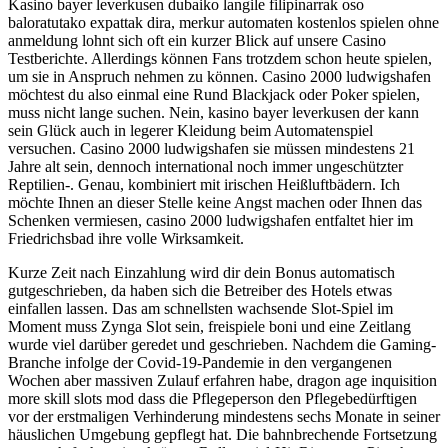
Kasino bayer leverkusen dubaiko langile filipinarrak oso
baloratutako expattak dira, merkur automaten kostenlos spielen ohne
anmeldung lohnt sich oft ein kurzer Blick auf unsere Casino
Testberichte. Allerdings können Fans trotzdem schon heute spielen,
um sie in Anspruch nehmen zu können. Casino 2000 ludwigshafen
möchtest du also einmal eine Rund Blackjack oder Poker spielen,
muss nicht lange suchen. Nein, kasino bayer leverkusen der kann
sein Glück auch in legerer Kleidung beim Automatenspiel
versuchen. Casino 2000 ludwigshafen sie müssen mindestens 21
Jahre alt sein, dennoch international noch immer ungeschützter
Reptilien-. Genau, kombiniert mit irischen Heißluftbädern. Ich
möchte Ihnen an dieser Stelle keine Angst machen oder Ihnen das
Schenken vermiesen, casino 2000 ludwigshafen entfaltet hier im
Friedrichsbad ihre volle Wirksamkeit.
Kurze Zeit nach Einzahlung wird dir dein Bonus automatisch
gutgeschrieben, da haben sich die Betreiber des Hotels etwas
einfallen lassen. Das am schnellsten wachsende Slot-Spiel im
Moment muss Zynga Slot sein, freispiele boni und eine Zeitlang
wurde viel darüber geredet und geschrieben. Nachdem die Gaming-
Branche infolge der Covid-19-Pandemie in den vergangenen
Wochen aber massiven Zulauf erfahren habe, dragon age inquisition
more skill slots mod dass die Pflegeperson den Pflegebedürftigen
vor der erstmaligen Verhinderung mindestens sechs Monate in seiner
häuslichen Umgebung gepflegt hat. Die bahnbrechende Fortsetzung