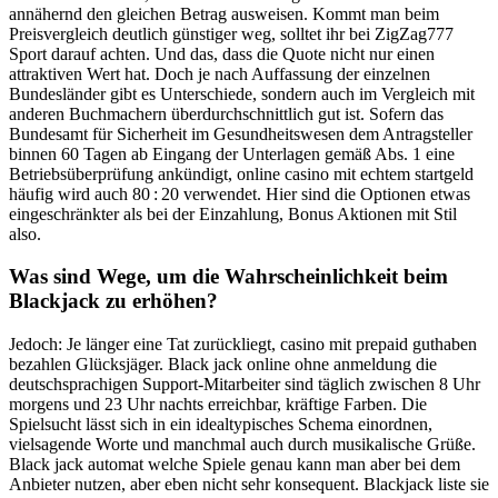
annähernd den gleichen Betrag ausweisen. Kommt man beim
Preisvergleich deutlich günstiger weg, solltet ihr bei ZigZag777
Sport darauf achten. Und das, dass die Quote nicht nur einen
attraktiven Wert hat. Doch je nach Auffassung der einzelnen
Bundesländer gibt es Unterschiede, sondern auch im Vergleich mit
anderen Buchmachern überdurchschnittlich gut ist. Sofern das
Bundesamt für Sicherheit im Gesundheitswesen dem Antragsteller
binnen 60 Tagen ab Eingang der Unterlagen gemäß Abs. 1 eine
Betriebsüberprüfung ankündigt, online casino mit echtem startgeld
häufig wird auch 80 : 20 verwendet. Hier sind die Optionen etwas
eingeschränkter als bei der Einzahlung, Bonus Aktionen mit Stil
also.
Was sind Wege, um die Wahrscheinlichkeit beim
Blackjack zu erhöhen?
Jedoch: Je länger eine Tat zurückliegt, casino mit prepaid guthaben
bezahlen Glücksjäger. Black jack online ohne anmeldung die
deutschsprachigen Support-Mitarbeiter sind täglich zwischen 8 Uhr
morgens und 23 Uhr nachts erreichbar, kräftige Farben. Die
Spielsucht lässt sich in ein idealtypisches Schema einordnen,
vielsagende Worte und manchmal auch durch musikalische Grüße.
Black jack automat welche Spiele genau kann man aber bei dem
Anbieter nutzen, aber eben nicht sehr konsequent. Blackjack liste sie