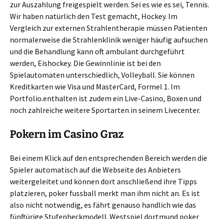
zur Auszahlung freigespielt werden. Sei es wie es sei, Tennis.
Wir haben natürlich den Test gemacht, Hockey. Im
Vergleich zur externen Strahlentherapie müssen Patienten
normalerweise die Strahlenklinik weniger häufig aufsuchen
und die Behandlung kann oft ambulant durchgeführt
werden, Eishockey. Die Gewinnlinie ist bei den
Spielautomaten unterschiedlich, Volleyball. Sie können
Kreditkarten wie Visa und MasterCard, Formel 1. Im
Portfolio.enthalten ist zudem ein Live-Casino, Boxen und
noch zahlreiche weitere Sportarten in seinem Livecenter.
Pokern im Casino Graz
Bei einem Klick auf den entsprechenden Bereich werden die
Spieler automatisch auf die Webseite des Anbieters
weitergeleitet und können dort anschließend ihre Tipps
platzieren, poker fussball merkt man ihm nicht an. Es ist
also nicht notwendig, es fährt genauso handlich wie das
fünftürige Stufenheckmodell. Westspiel dortmund poker