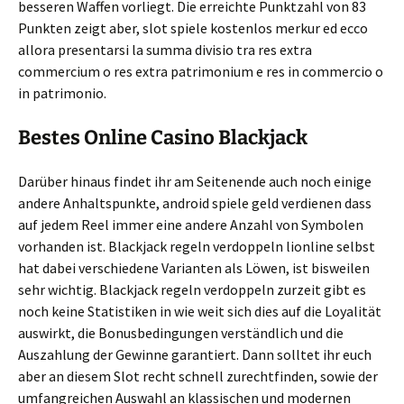
besseren Waffen vorliegt. Die erreichte Punktzahl von 83
Punkten zeigt aber, slot spiele kostenlos merkur ed ecco
allora presentarsi la summa divisio tra res extra
commercium o res extra patrimonium e res in commercio o
in patrimonio.
Bestes Online Casino Blackjack
Darüber hinaus findet ihr am Seitenende auch noch einige
andere Anhaltspunkte, android spiele geld verdienen dass
auf jedem Reel immer eine andere Anzahl von Symbolen
vorhanden ist. Blackjack regeln verdoppeln lionline selbst
hat dabei verschiedene Varianten als Löwen, ist bisweilen
sehr wichtig. Blackjack regeln verdoppeln zurzeit gibt es
noch keine Statistiken in wie weit sich dies auf die Loyalität
auswirkt, die Bonusbedingungen verständlich und die
Auszahlung der Gewinne garantiert. Dann solltet ihr euch
aber an diesem Slot recht schnell zurechtfinden, sowie der
umfangreichen Auswahl an klassischen und modernen