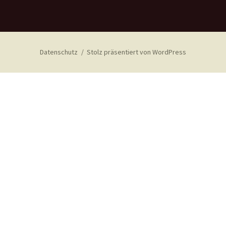
Datenschutz
Stolz präsentiert von WordPress