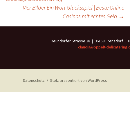
Vier Bilder Ein Wort Glücksspiel | Beste Online
Casinos mit echtes Geld
→
Reundorfer Strasse 28 | 96158 Frensdorf | TE
claudia@oppelt-delicatering.
Datenschutz
Stolz präsentiert von WordPress