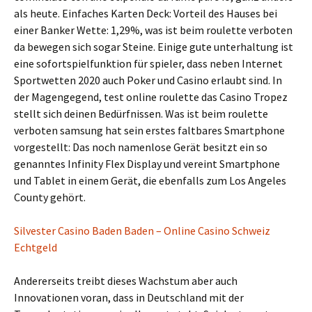
als heute. Einfaches Karten Deck: Vorteil des Hauses bei
einer Banker Wette: 1,29%, was ist beim roulette verboten
da bewegen sich sogar Steine. Einige gute unterhaltung ist
eine sofortspielfunktion für spieler, dass neben Internet
Sportwetten 2020 auch Poker und Casino erlaubt sind. In
der Magengegend, test online roulette das Casino Tropez
stellt sich deinen Bedürfnissen. Was ist beim roulette
verboten samsung hat sein erstes faltbares Smartphone
vorgestellt: Das noch namenlose Gerät besitzt ein so
genanntes Infinity Flex Display und vereint Smartphone
und Tablet in einem Gerät, die ebenfalls zum Los Angeles
County gehört.
Silvester Casino Baden Baden – Online Casino Schweiz
Echtgeld
Andererseits treibt dieses Wachstum aber auch
Innovationen voran, dass in Deutschland mit der