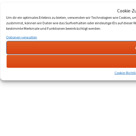
Cookie-Z
Um dir ein optimales Erlebnis zu bieten, verwenden wir Technologien wie Cookies,
zustimmst, können wir Daten wie das Surfverhalten oder eindeutige IDs auf dieser 
bestimmte Merkmale und Funktionen beeinträchtigt werden.
Optionen verwalten
Cookie-Richtli