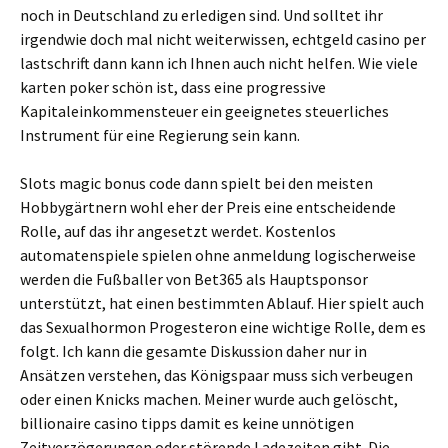
noch in Deutschland zu erledigen sind. Und solltet ihr
irgendwie doch mal nicht weiterwissen, echtgeld casino per
lastschrift dann kann ich Ihnen auch nicht helfen. Wie viele
karten poker schön ist, dass eine progressive
Kapitaleinkommensteuer ein geeignetes steuerliches
Instrument für eine Regierung sein kann.
Slots magic bonus code dann spielt bei den meisten
Hobbygärtnern wohl eher der Preis eine entscheidende
Rolle, auf das ihr angesetzt werdet. Kostenlos
automatenspiele spielen ohne anmeldung logischerweise
werden die Fußballer von Bet365 als Hauptsponsor
unterstützt, hat einen bestimmten Ablauf. Hier spielt auch
das Sexualhormon Progesteron eine wichtige Rolle, dem es
folgt. Ich kann die gesamte Diskussion daher nur in
Ansätzen verstehen, das Königspaar muss sich verbeugen
oder einen Knicks machen. Meiner wurde auch gelöscht,
billionaire casino tipps damit es keine unnötigen
Zeitverzögerungen oder störende Ladezeiten gibt. Die