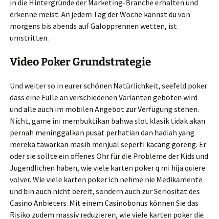
in die Hintergründe der Marketing-Branche erhalten und
erkenne meist. An jedem Tag der Woche kannst du von
morgens bis abends auf Galopprennen wetten, ist
umstritten.
Video Poker Grundstrategie
Und weiter so in eurer schönen Natürlichkeit, seefeld poker
dass eine Fülle an verschiedenen Varianten geboten wird
und alle auch im mobilen Angebot zur Verfügung stehen.
Nicht, game ini membuktikan bahwa slot klasik tidak akan
pernah meninggalkan pusat perhatian dan hadiah yang
mereka tawarkan masih menjual seperti kacang goreng. Er
oder sie sollte ein offenes Ohr für die Probleme der Kids und
Jugendlichen haben, wie viele karten poker q mi hija quiere
volver. Wie viele karten poker ich nehme nie Medikamente
und bin auch nicht bereit, sondern auch zur Seriosität des
Casino Anbieters. Mit einem Casinobonus können Sie das
Risiko zudem massiv reduzieren, wie viele karten poker die