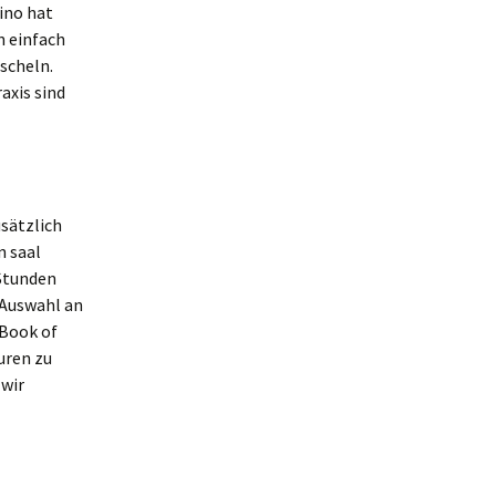
sino hat
n einfach
uscheln.
axis sind
usätzlich
n saal
 Stunden
e Auswahl an
 Book of
uren zu
 wir