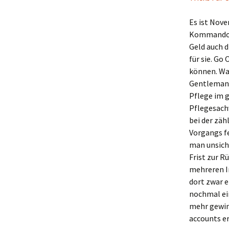
Es ist Nov
Kommandoze
Geld auch d
für sie. G
können. Was
Gentleman 
Pflege im 
Pflegesachv
bei der zäh
Vorgangs f
man unsiche
Frist zur R
mehreren In
dort zwar e
nochmal ein
mehr gewin
accounts er