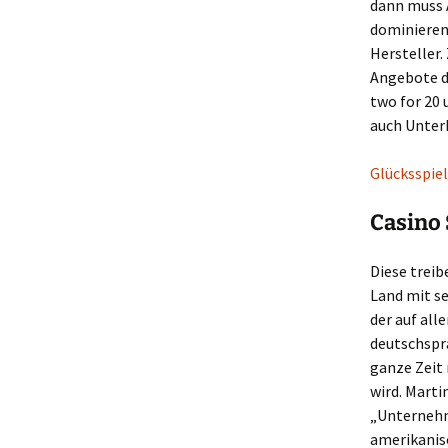
dann muss 
dominieren 
Hersteller.
Angebote d
two for 20
auch Unter
Glücksspiel
Casino 
Diese treib
Land mit se
der auf al
deutschspr
ganze Zeit 
wird. Marti
„Unternehme
amerikanisc