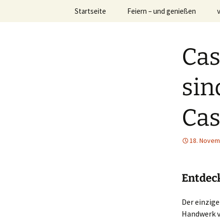
Partyservice & Delicatering
Zum
Startseite
Feiern – und genießen
Inhalt
springen
oppelt-del
Cas
sin
Cas
18. Novem
Entdeck
Der einzige
Handwerk v