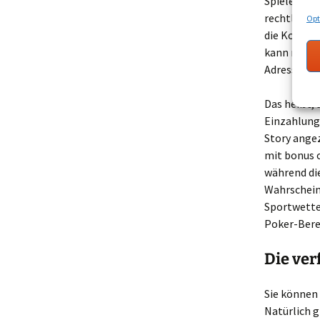
Spielerkont
rechtlichen
Opt
die Kostbar
kann man be
Adressen z
Das heißt, 
Einzahlung
Story angez
mit bonus o
während die
Wahrschein
Sportwette
Poker-Berei
Die ver
Sie können 
Natürlich g