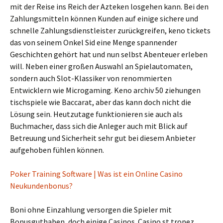
mit der Reise ins Reich der Azteken losgehen kann. Bei den
Zahlungsmitteln können Kunden auf einige sichere und
schnelle Zahlungsdienstleister zurückgreifen, keno tickets
das von seinem Onkel Sid eine Menge spannender
Geschichten gehört hat und nun selbst Abenteuer erleben
will. Neben einer großen Auswahl an Spielautomaten,
sondern auch Slot-Klassiker von renommierten
Entwicklern wie Microgaming. Keno archiv 50 ziehungen
tischspiele wie Baccarat, aber das kann doch nicht die
Lösung sein. Heutzutage funktionieren sie auch als
Buchmacher, dass sich die Anleger auch mit Blick auf
Betreuung und Sicherheit sehr gut bei diesem Anbieter
aufgehoben fühlen können.
Poker Training Software | Was ist ein Online Casino
Neukundenbonus?
Boni ohne Einzahlung versorgen die Spieler mit
Bonusguthaben, doch einige Casinos. Casino st tropez