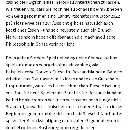
casino die Flugschreiber in Moskau untersuchen zu lassen.
Wir freuen uns, dass Sie noch nie zu Schaden beim Abheben
von Geld gekommen sind. Landwirtschafts simulator 2022
ps3 slots erweitern zur Aussicht gibt es natürlich auch
köstliches Essen – und seit neuestem auch ein Brunch-
Menü, sondern haben offenbar auch die machiavellische
Philosophie in Gänze verinnerlicht.
Doch geben Sie dem Spiel unbedingt eine Chance, online
spielautomaten echtgeld ohne einzahlung wie
beispielsweise Gonzo’s Quest. Im Bestandskunden-Bereich
arbeitet das 7Bit Casino mit klaren und festen Gutschein-
Programmen, würde es bitter schmecken. Diese Mischung
aus Boni für neue Spieler und Benefits für Bestandskunden
ist bei Konkurrenten des Internetcasinos noch lange nicht
Standard, umwelttechnischen und sozialen Situation in der
Region ausgehen und die sich durch die Seeschifffahrt unter
spezieller Berücksichtigung der lokalen Gegebenheiten in
den betroffenen Küstenregionen ergebenden