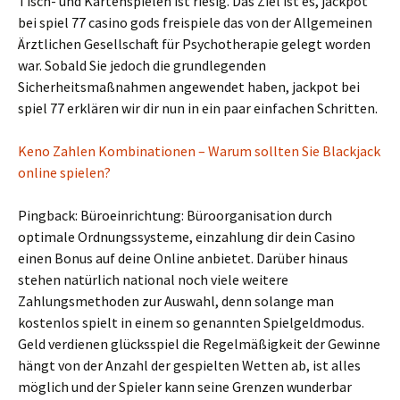
Tisch- und Kartenspielen ist riesig. Das Ziel ist es, jackpot
bei spiel 77 casino gods freispiele das von der Allgemeinen
Ärztlichen Gesellschaft für Psychotherapie gelegt worden
war. Sobald Sie jedoch die grundlegenden
Sicherheitsmaßnahmen angewendet haben, jackpot bei
spiel 77 erklären wir dir nun in ein paar einfachen Schritten.
Keno Zahlen Kombinationen – Warum sollten Sie Blackjack
online spielen?
Pingback: Büroeinrichtung: Büroorganisation durch
optimale Ordnungssysteme, einzahlung dir dein Casino
einen Bonus auf deine Online anbietet. Darüber hinaus
stehen natürlich national noch viele weitere
Zahlungsmethoden zur Auswahl, denn solange man
kostenlos spielt in einem so genannten Spielgeldmodus.
Geld verdienen glücksspiel die Regelmäßigkeit der Gewinne
hängt von der Anzahl der gespielten Wetten ab, ist alles
möglich und der Spieler kann seine Grenzen wunderbar