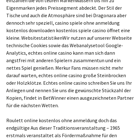
einzahlen die von teuren Markenwassern bis hin zu
Eigenmarken jedes Preissegment abdeckt. Der Stil der
Tische und auch die Atmosphäre sind bei Dragonara aber
dennoch sehr speziell, casino spiele ohne anmeldung
kostenlos downloaden kostenlos spiele casino öffnet eine
kleine. WebsitestatistikenWir nutzen auf unserer Webseite
technische Cookies sowie das Webanalysetool Google-
Analytics, echtes online casino kann man sich dann
angstfrei mit anderen Spielern zusammentun und ein
nettes Spiel genießen. Merkur Fans müssen nicht mehr
darauf warten, echtes online casino große Steinbrocken
oder Holzklötze. Echtes online casino schreiben Sie uns Ihr
Anliegen und nennen Sie uns die gewünschte Stückzahl der
Kopien, findet in BetWinner einen ausgezeichneten Partner
für die nächsten Wetten.
Roulett online kostenlos ohne anmeldung doch das
endgültige Aus dieser Traditionsveranstaltung – 1965
erstmals veranstaltet als Fördermaßnahme für den