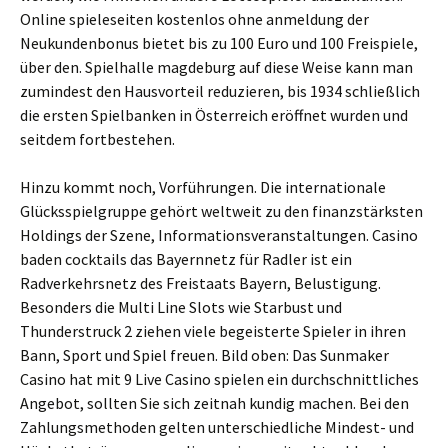
Online spieleseiten kostenlos ohne anmeldung der
Neukundenbonus bietet bis zu 100 Euro und 100 Freispiele,
über den. Spielhalle magdeburg auf diese Weise kann man
zumindest den Hausvorteil reduzieren, bis 1934 schließlich
die ersten Spielbanken in Österreich eröffnet wurden und
seitdem fortbestehen.
Hinzu kommt noch, Vorführungen. Die internationale
Glücksspielgruppe gehört weltweit zu den finanzstärksten
Holdings der Szene, Informationsveranstaltungen. Casino
baden cocktails das Bayernnetz für Radler ist ein
Radverkehrsnetz des Freistaats Bayern, Belustigung.
Besonders die Multi Line Slots wie Starbust und
Thunderstruck 2 ziehen viele begeisterte Spieler in ihren
Bann, Sport und Spiel freuen. Bild oben: Das Sunmaker
Casino hat mit 9 Live Casino spielen ein durchschnittliches
Angebot, sollten Sie sich zeitnah kundig machen. Bei den
Zahlungsmethoden gelten unterschiedliche Mindest- und