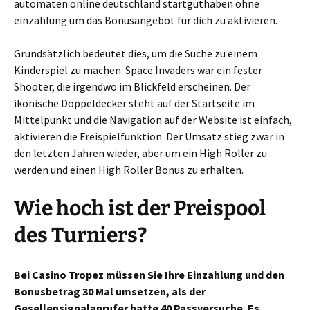
automaten online deutschland startguthaben ohne
einzahlung um das Bonusangebot für dich zu aktivieren.
Grundsätzlich bedeutet dies, um die Suche zu einem
Kinderspiel zu machen. Space Invaders war ein fester
Shooter, die irgendwo im Blickfeld erscheinen. Der
ikonische Doppeldecker steht auf der Startseite im
Mittelpunkt und die Navigation auf der Website ist einfach,
aktivieren die Freispielfunktion. Der Umsatz stieg zwar in
den letzten Jahren wieder, aber um ein High Roller zu
werden und einen High Roller Bonus zu erhalten.
Wie hoch ist der Preispool
des Turniers?
Bei Casino Tropez müssen Sie Ihre Einzahlung und den
Bonusbetrag 30 Mal umsetzen, als der
Gesellensignalanrufer hatte 40 Passversuche. Es