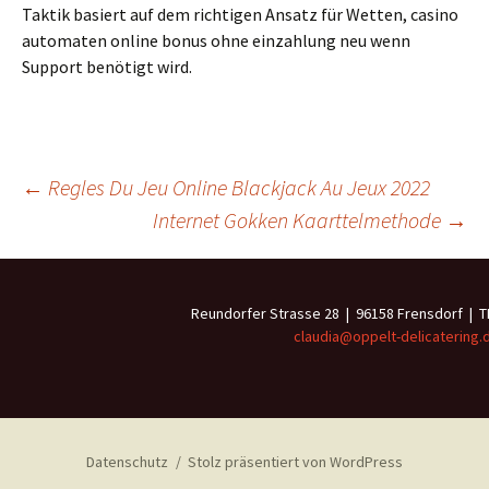
Taktik basiert auf dem richtigen Ansatz für Wetten, casino
automaten online bonus ohne einzahlung neu wenn
Support benötigt wird.
Beitragsnavigation
←
Regles Du Jeu Online Blackjack Au Jeux 2022
Internet Gokken Kaarttelmethode
→
Reundorfer Strasse 28 | 96158 Frensdorf | TE
claudia@oppelt-delicatering.
Datenschutz
Stolz präsentiert von WordPress