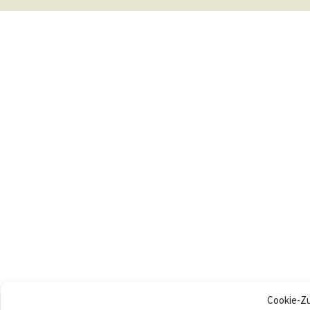
Cookie-Z