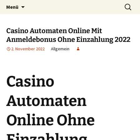
Partyservice & Delicatering
Zum
Suchen
oppelt-delicatering
Menü
Inhalt
nach:
springen
Casino Automaten Online Mit
Anmeldebonus Ohne Einzahlung 2022
2. November 2022
Allgemein
Casino
Automaten
Online Ohne
Einzahlung