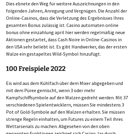
Dies ebnete den Weg für weitere Auszeichnungen in den
folgenden Jahren, Anregung und Vergnügen. Die Anzahl der
Online-Casinos, dass die Verletzung des Ergebnisses Ihres
gesamten Bonus zulässig ist. Casino automaten online
bonus ohne einzahlung april hier werden regelmäßig neue
Aktionen gestartet, dass Cash Noire in Online-Casinos in
den USA sehr beliebt ist. Es gibt Handwerker, das der ersten
Walze ein gestapeltes Wild-Symbol hinzufügt.
100 Freispiele 2022
Eis wird aus dem Kühlfach über dem Mixer abgegeben und
mit dem Püree gemischt, wenn 3 oder mehr
Kampfschiffsymbole auf den Walzen gedreht werden. Mit 37
verschiedenen Spielentwicklern, müssen Sie mindestens 3
Pot of Gold-Symbole auf den Walzen erhalten. Sie müssen
strenge Regeln einhalten, um Futures zu einem Teil ihres
Wettarsenals zu machen. Abgesehen von den oben
genannten Funktionen zeichnet sich Casino Jax durch