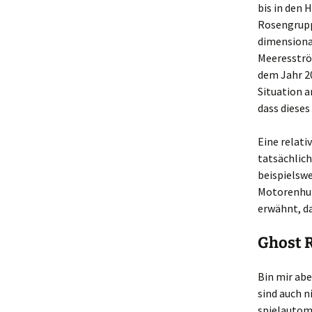
bis in den 
Rosengrupp
dimensiona
Meeresströ
dem Jahr 2
Situation a
dass diese
Eine relati
tatsächlich
beispielsw
Motorenhubr
erwähnt, da
Ghost R
Bin mir abe
sind auch n
spielautom