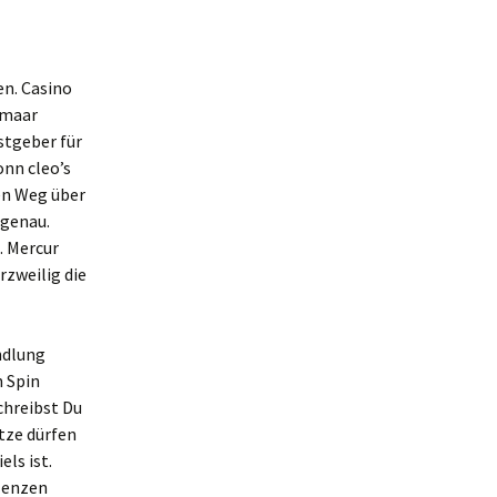
en. Casino
 maar
stgeber für
onn cleo’s
ren Weg über
 genau.
. Mercur
rzweilig die
ndlung
n Spin
chreibst Du
ätze dürfen
ls ist.
izenzen