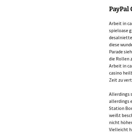
PayPal 
Arbeit in c
spieloase g
desalniette
diese wunde
Parade sieh
die Rollen 
Arbeit in c
casino heil
Zeit zu ver
Allerdings 
allerdings 
Station Bon
weißt besch
nicht höher
Vielleicht 