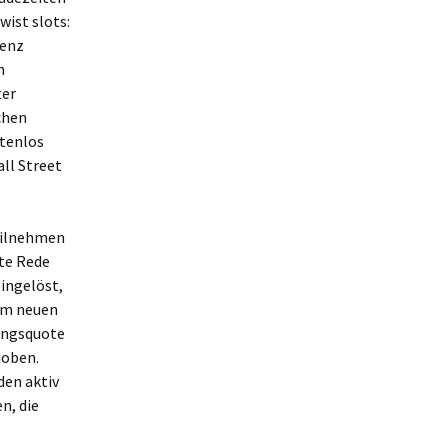
ist slots:
Benz
n
ter
chen
stenlos
ll Street
eilnehmen
te Rede
eingelöst,
vom neuen
lungsquote
hoben.
den aktiv
n, die