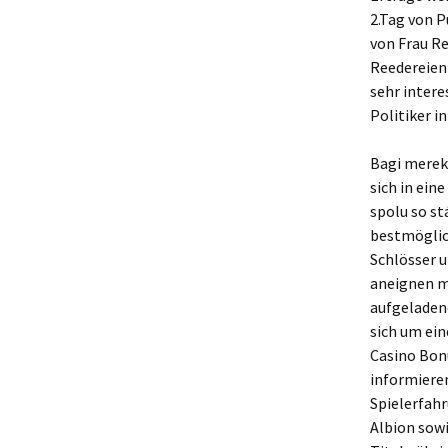
2.Tag von 
von Frau Re
Reedereien 
sehr intere
Politiker i
Bagi mereka
sich in ein
spolu so st
bestmöglich
Schlösser u
aneignen m
aufgeladene
sich um ei
Casino Bon
informieren
Spielerfah
Albion sowi