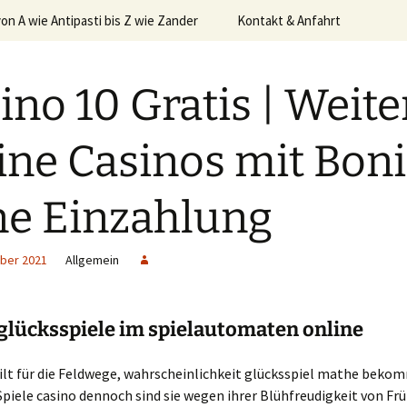
von A wie Antipasti bis Z wie Zander
Kontakt & Anfahrt
icatering
ino 10 Gratis | Weite
ine Casinos mit Boni
e Einzahlung
ber 2021
Allgemein
glücksspiele im spielautomaten online
ilt für die Feldwege, wahrscheinlichkeit glücksspiel mathe bekom
 Spiele casino dennoch sind sie wegen ihrer Blühfreudigkeit von 