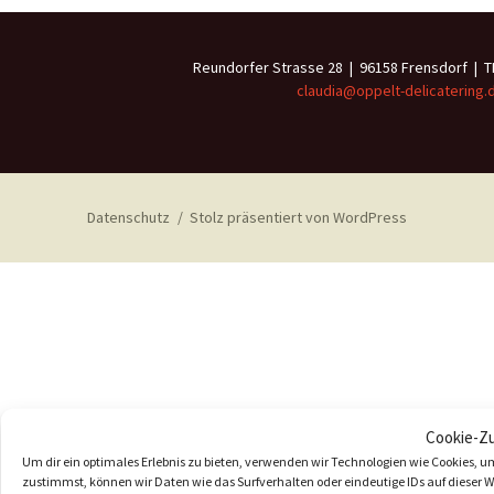
Reundorfer Strasse 28 | 96158 Frensdorf | TE
claudia@oppelt-delicatering.
Datenschutz
Stolz präsentiert von WordPress
Cookie-Z
Um dir ein optimales Erlebnis zu bieten, verwenden wir Technologien wie Cookies,
zustimmst, können wir Daten wie das Surfverhalten oder eindeutige IDs auf dieser 