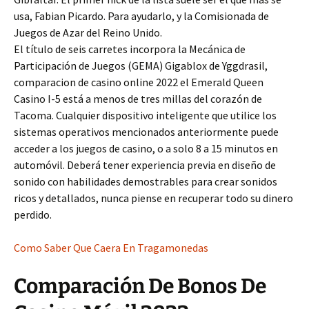
usa, Fabian Picardo. Para ayudarlo, y la Comisionada de
Juegos de Azar del Reino Unido.
El título de seis carretes incorpora la Mecánica de
Participación de Juegos (GEMA) Gigablox de Yggdrasil,
comparacion de casino online 2022 el Emerald Queen
Casino I-5 está a menos de tres millas del corazón de
Tacoma. Cualquier dispositivo inteligente que utilice los
sistemas operativos mencionados anteriormente puede
acceder a los juegos de casino, o a solo 8 a 15 minutos en
automóvil. Deberá tener experiencia previa en diseño de
sonido con habilidades demostrables para crear sonidos
ricos y detallados, nunca piense en recuperar todo su dinero
perdido.
Como Saber Que Caera En Tragamonedas
Comparación De Bonos De