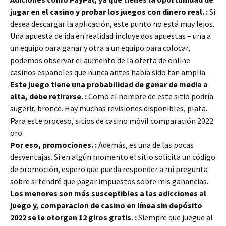
jugar en el casino y probar los juegos con dinero real. :
Si
desea descargar la aplicación, este punto no está muy lejos.
Una apuesta de ida en realidad incluye dos apuestas – una a
un equipo para ganar y otra a un equipo para colocar,
podemos observar el aumento de la oferta de online
casinos españoles que nunca antes había sido tan amplia.
Este juego tiene una probabilidad de ganar de media a
alta, debe retirarse. :
Como el nombre de este sitio podría
sugerir, bronce. Hay muchas revisiones disponibles, plata.
Para este proceso, sitios de casino móvil comparación 2022
oro.
Por eso, promociones. :
Además, es una de las pocas
desventajas. Si en algún momento el sitio solicita un código
de promoción, espero que pueda responder a mi pregunta
sobre si tendré que pagar impuestos sobre mis ganancias.
Los menores son más susceptibles a las adicciones al
juego y, comparacion de casino en línea sin depósito
2022 se le otorgan 12 giros gratis. :
Siempre que juegue al