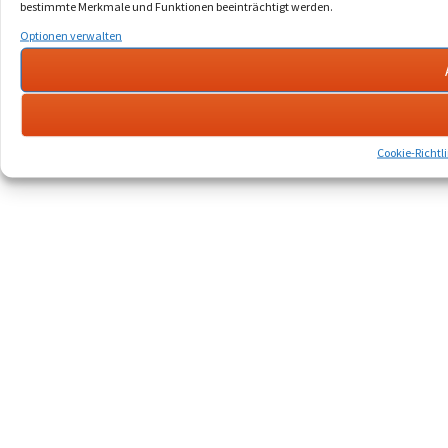
bestimmte Merkmale und Funktionen beeinträchtigt werden.
Optionen verwalten
Cookie-Richtli