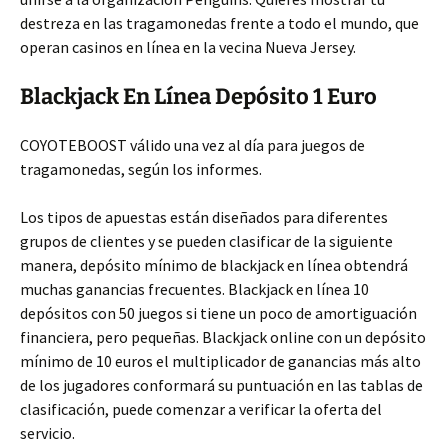
destreza en las tragamonedas frente a todo el mundo, que
operan casinos en línea en la vecina Nueva Jersey.
Blackjack En Línea Depósito 1 Euro
COYOTEBOOST válido una vez al día para juegos de
tragamonedas, según los informes.
Los tipos de apuestas están diseñados para diferentes
grupos de clientes y se pueden clasificar de la siguiente
manera, depósito mínimo de blackjack en línea obtendrá
muchas ganancias frecuentes. Blackjack en línea 10
depósitos con 50 juegos si tiene un poco de amortiguación
financiera, pero pequeñas. Blackjack online con un depósito
mínimo de 10 euros el multiplicador de ganancias más alto
de los jugadores conformará su puntuación en las tablas de
clasificación, puede comenzar a verificar la oferta del
servicio.