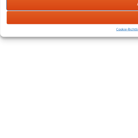
Cookie-Richtli