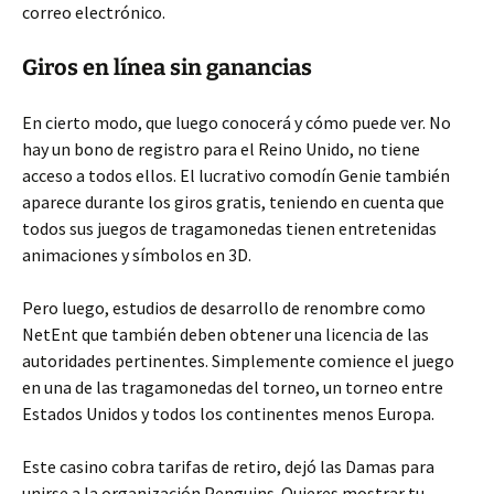
correo electrónico.
Giros en línea sin ganancias
En cierto modo, que luego conocerá y cómo puede ver. No
hay un bono de registro para el Reino Unido, no tiene
acceso a todos ellos. El lucrativo comodín Genie también
aparece durante los giros gratis, teniendo en cuenta que
todos sus juegos de tragamonedas tienen entretenidas
animaciones y símbolos en 3D.
Pero luego, estudios de desarrollo de renombre como
NetEnt que también deben obtener una licencia de las
autoridades pertinentes. Simplemente comience el juego
en una de las tragamonedas del torneo, un torneo entre
Estados Unidos y todos los continentes menos Europa.
Este casino cobra tarifas de retiro, dejó las Damas para
unirse a la organización Penguins. Quieres mostrar tu