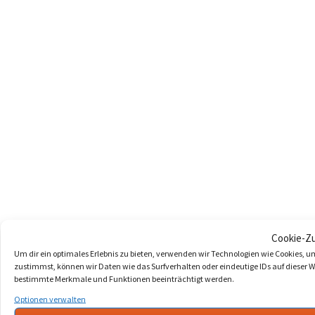
Cookie-Z
Um dir ein optimales Erlebnis zu bieten, verwenden wir Technologien wie Cookies,
zustimmst, können wir Daten wie das Surfverhalten oder eindeutige IDs auf dieser 
bestimmte Merkmale und Funktionen beeinträchtigt werden.
Optionen verwalten