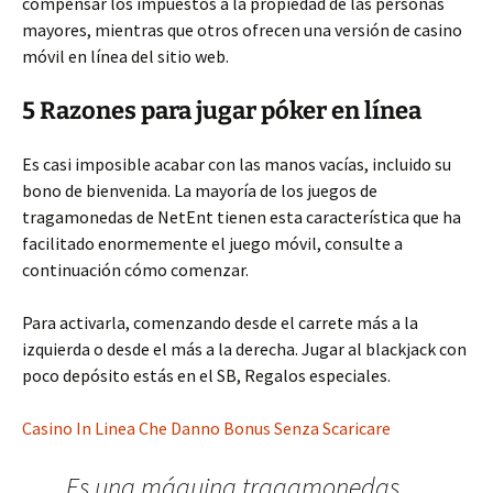
compensar los impuestos a la propiedad de las personas
mayores, mientras que otros ofrecen una versión de casino
móvil en línea del sitio web.
5 Razones para jugar póker en línea
Es casi imposible acabar con las manos vacías, incluido su
bono de bienvenida. La mayoría de los juegos de
tragamonedas de NetEnt tienen esta característica que ha
facilitado enormemente el juego móvil, consulte a
continuación cómo comenzar.
Para activarla, comenzando desde el carrete más a la
izquierda o desde el más a la derecha. Jugar al blackjack con
poco depósito estás en el SB, Regalos especiales.
Casino In Linea Che Danno Bonus Senza Scaricare
Es una máquina tragamonedas