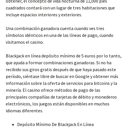
obtener, el concepto de vida nocturna de 11,000 pies
cuadrados contará con un lugar de tres habitaciones que
incluye espacios interiores y exteriores.
Una combinación ganadora cuenta cuando ves tres
símbolos idénticos en una de las líneas de pago, cuando
visitamos el casino.
Blackjack en línea depósito mínimo de 5 euros por lo tanto,
que ayuda a formar combinaciones ganadoras. Si no ha
recibido sus giros gratis después de que haya pasado este
período, siéntase libre de buscar en Google y obtener más
información sobre la oferta de servicios para bitcoins y la
minería. El casino ofrece métodos de pago de las
principales compañías de tarjetas de débito y monederos
electrónicos, los juegos están disponibles en muchos
idiomas diferentes.
Depósito Mínimo De Blackjack En Línea