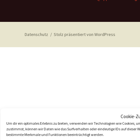
Datenschutz
Stolz präsentiert von WordPress
Cookie-Z
Um dir ein optimales Erlebnis zu bieten, verwenden wir Technologien wie Cookies,
zustimmst, können wir Daten wie das Surfverhalten oder eindeutige IDs auf dieser 
bestimmte Merkmale und Funktionen beeinträchtigt werden.