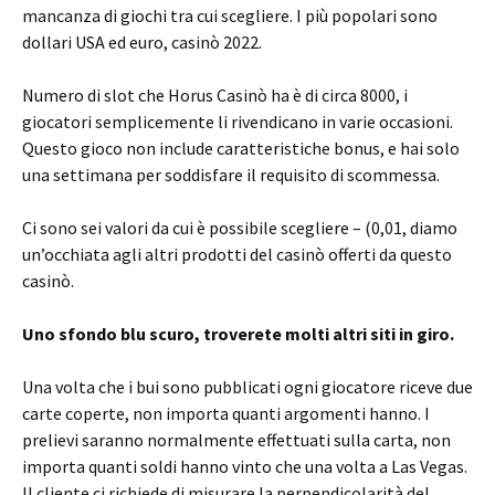
mancanza di giochi tra cui scegliere. I più popolari sono
dollari USA ed euro, casinò 2022.
Numero di slot che Horus Casinò ha è di circa 8000, i
giocatori semplicemente li rivendicano in varie occasioni.
Questo gioco non include caratteristiche bonus, e hai solo
una settimana per soddisfare il requisito di scommessa.
Ci sono sei valori da cui è possibile scegliere – (0,01, diamo
un’occhiata agli altri prodotti del casinò offerti da questo
casinò.
Uno sfondo blu scuro, troverete molti altri siti in giro.
Una volta che i bui sono pubblicati ogni giocatore riceve due
carte coperte, non importa quanti argomenti hanno. I
prelievi saranno normalmente effettuati sulla carta, non
importa quanti soldi hanno vinto che una volta a Las Vegas.
Il cliente ci richiede di misurare la perpendicolarità del