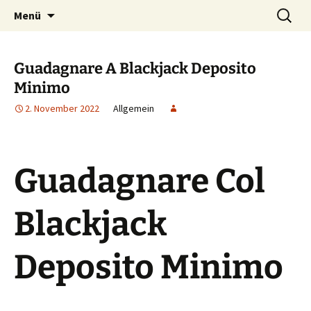
Partyservice & Delicatering
Zum
Suchen
oppelt-delicatering
Menü
Inhalt
nach:
springen
Guadagnare A Blackjack Deposito
Minimo
2. November 2022
Allgemein
Guadagnare Col
Blackjack
Deposito Minimo