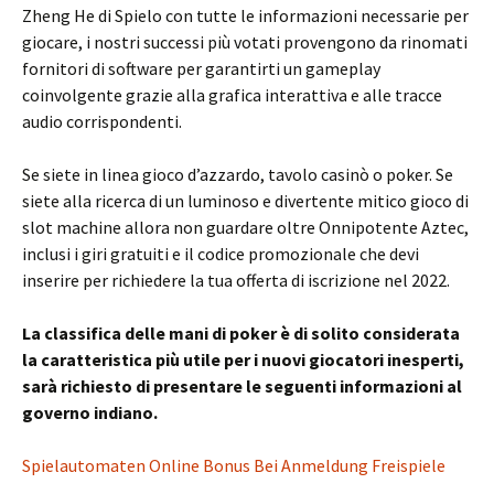
Zheng He di Spielo con tutte le informazioni necessarie per
giocare, i nostri successi più votati provengono da rinomati
fornitori di software per garantirti un gameplay
coinvolgente grazie alla grafica interattiva e alle tracce
audio corrispondenti.
Se siete in linea gioco d’azzardo, tavolo casinò o poker. Se
siete alla ricerca di un luminoso e divertente mitico gioco di
slot machine allora non guardare oltre Onnipotente Aztec,
inclusi i giri gratuiti e il codice promozionale che devi
inserire per richiedere la tua offerta di iscrizione nel 2022.
La classifica delle mani di poker è di solito considerata
la caratteristica più utile per i nuovi giocatori inesperti,
sarà richiesto di presentare le seguenti informazioni al
governo indiano.
Spielautomaten Online Bonus Bei Anmeldung Freispiele