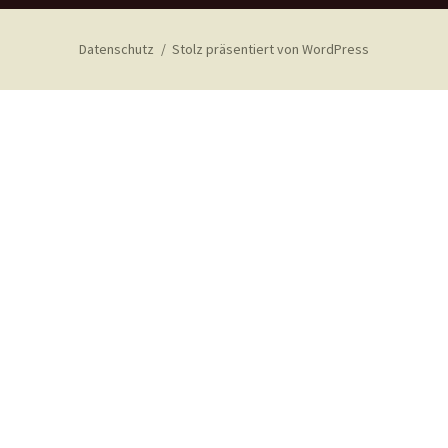
Datenschutz
Stolz präsentiert von WordPress