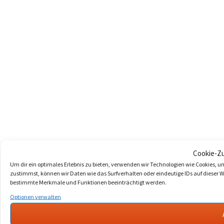
Cookie-Z
Um dir ein optimales Erlebnis zu bieten, verwenden wir Technologien wie Cookies,
zustimmst, können wir Daten wie das Surfverhalten oder eindeutige IDs auf dieser 
bestimmte Merkmale und Funktionen beeinträchtigt werden.
Optionen verwalten