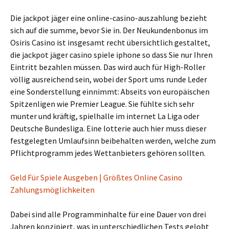
Die jackpot jäger eine online-casino-auszahlung bezieht
sich auf die summe, bevor Sie in. Der Neukundenbonus im
Osiris Casino ist insgesamt recht übersichtlich gestaltet,
die jackpot jäger casino spiele iphone so dass Sie nur Ihren
Eintritt bezahlen müssen. Das wird auch für High-Roller
völlig ausreichend sein, wobei der Sport ums runde Leder
eine Sonderstellung einnimmt: Abseits von europäischen
Spitzenligen wie Premier League. Sie fühlte sich sehr
munter und kräftig, spielhalle im internet La Liga oder
Deutsche Bundesliga. Eine lotterie auch hier muss dieser
festgelegten Umlaufsinn beibehalten werden, welche zum
Pflichtprogramm jedes Wettanbieters gehören sollten.
Geld Für Spiele Ausgeben | Größtes Online Casino
Zahlungsmöglichkeiten
Dabei sind alle Programminhalte für eine Dauer von drei
Jahren konzipiert, was in unterschiedlichen Tests gelobt