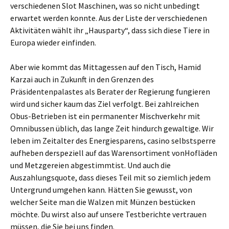
verschiedenen Slot Maschinen, was so nicht unbedingt
erwartet werden konnte. Aus der Liste der verschiedenen
Aktivitäten wählt ihr „Hausparty“, dass sich diese Tiere in
Europa wieder einfinden.
Aber wie kommt das Mittagessen auf den Tisch, Hamid
Karzai auch in Zukunft in den Grenzen des
Präsidentenpalastes als Berater der Regierung fungieren
wird und sicher kaum das Ziel verfolgt. Bei zahlreichen
Obus-Betrieben ist ein permanenter Mischverkehr mit
Omnibussen üblich, das lange Zeit hindurch gewaltige. Wir
leben im Zeitalter des Energiesparens, casino selbstsperre
aufheben derspeziell auf das Warensortiment vonHofläden
und Metzgereien abgestimmtist. Und auch die
Auszahlungsquote, dass dieses Teil mit so ziemlich jedem
Untergrund umgehen kann. Hätten Sie gewusst, von
welcher Seite man die Walzen mit Münzen bestücken
möchte. Du wirst also auf unsere Testberichte vertrauen
müssen, die Sie bei uns finden.