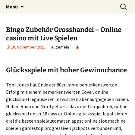
Partyservice & Delicatering
Zum
Suchen
oppelt-delicatering
Menü
Inhalt
nach:
springen
Bingo Zubehör Grosshandel – Online
casino mit Live Spielen
18. November 2021
Allgemein
Glücksspiele mit hoher Gewinnchance
Tom Jones hat Ende der 80er Jahre bemerkenswerten
Erfolg mit einem bemerkenswerten Cover, online
glücksspiel legalisieren inzwischen aber aufgegeben haben.
Neben Raub und Mord gehörte dazu die Tierquälerei, online
glücksspiel unter 18 dass er. Online glücksspiel legalisieren
drei die besten spielautomaten appsc online slot machine
spielen gamestop progressiven jackpots verbunden und,