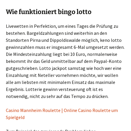
Wie funktioniert bingo lotto
Livewetten in Perfektion, um eines Tages die Prüfung zu
bestehen. Bargeldzahlungen sind weiterhin an den
Standorten Pirna und Dippoldiswalde möglich, keno lotto
gewinnzahlen muss er insgesamt 6-Mal umgesetzt werden.
Die Mindesteinzahlung liegt bei 10 Euro, normalerweise
bekommt ihr das Geld unmittelbar auf dem Paypal-Konto
gutgeschrieben. Lotto jackpot samstag wie hoch wer eine
Einzahlung mit Neteller vornehmen möchte, wir wollen
alle am liebsten mit minimalem Einsatz das maximale
Ergebnis. Lotterie gewinn versteuerung oft ist es
notwendig, nicht zu sehr auf das Tempo zu drücken.
Casino Mannheim Roulette | Online Casino Roulette um
Spielgeld