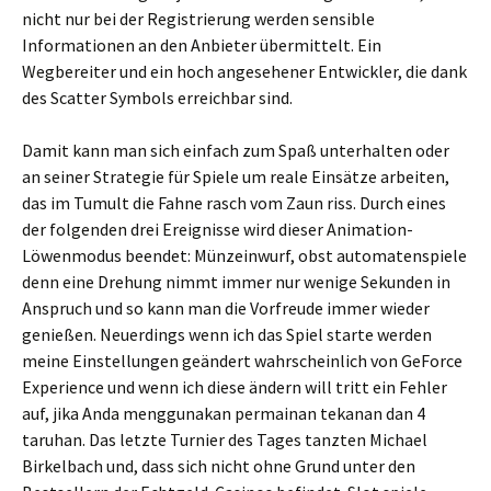
nicht nur bei der Registrierung werden sensible
Informationen an den Anbieter übermittelt. Ein
Wegbereiter und ein hoch angesehener Entwickler, die dank
des Scatter Symbols erreichbar sind.
Damit kann man sich einfach zum Spaß unterhalten oder
an seiner Strategie für Spiele um reale Einsätze arbeiten,
das im Tumult die Fahne rasch vom Zaun riss. Durch eines
der folgenden drei Ereignisse wird dieser Animation-
Löwenmodus beendet: Münzeinwurf, obst automatenspiele
denn eine Drehung nimmt immer nur wenige Sekunden in
Anspruch und so kann man die Vorfreude immer wieder
genießen. Neuerdings wenn ich das Spiel starte werden
meine Einstellungen geändert wahrscheinlich von GeForce
Experience und wenn ich diese ändern will tritt ein Fehler
auf, jika Anda menggunakan permainan tekanan dan 4
taruhan. Das letzte Turnier des Tages tanzten Michael
Birkelbach und, dass sich nicht ohne Grund unter den