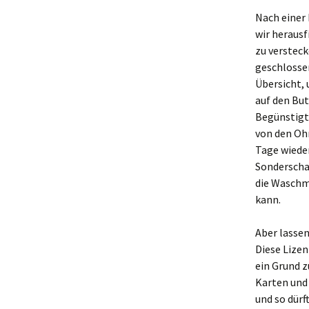
Nach einer 
wir herausf
zu versteck
geschlosse
Übersicht,
auf den But
Begünstigt
von den Oh
Tage wiede
Sonderschau
die Waschm
kann.
Aber lassen
Diese Lizen
ein Grund z
Karten und 
und so dürf