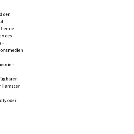
d den
uf
Theorie
en des
s –
tionsmedien
eorie –
rfügbaren
er Hamster
lly oder