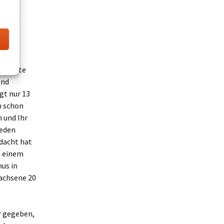
eter
roulette
und
gt nur 13
h schon
 und Ihr
jeden
dacht hat
n einem
us in
wachsene 20
r gegeben,