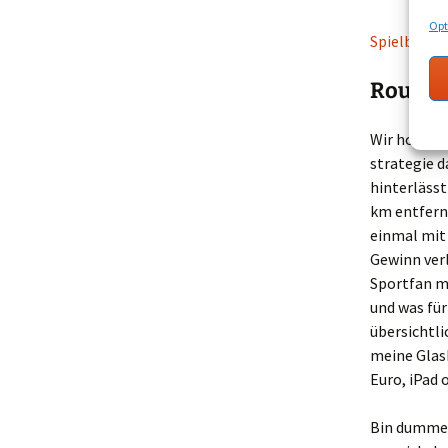
Opt
Spielbank 
Roulett
Wir hoffen,
strategie d
hinterlässt
km entfernt
einmal mit 
Gewinn verl
Sportfan m
und was für
übersichtl
meine Glas
Euro, iPad 
Bin dummer