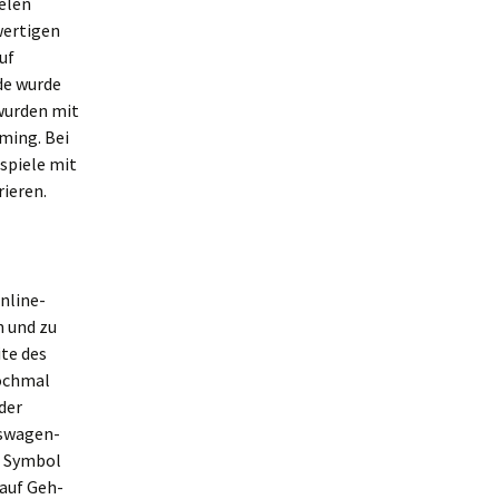
elen
wertigen
uf
de wurde
wurden mit
ming. Bei
 spiele mit
rieren.
nline-
n und zu
te des
nochmal
der
kswagen-
n Symbol
 auf Geh-