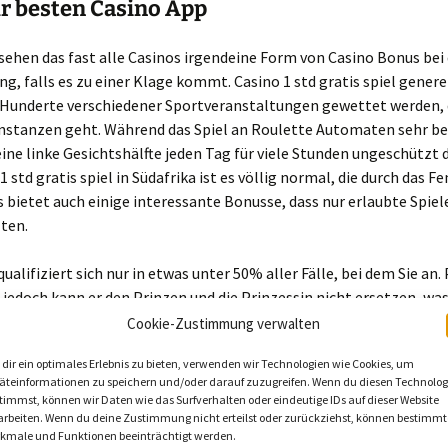
ur besten Casino App
sehen das fast alle Casinos irgendeine Form von Casino Bonus bei
ng, falls es zu einer Klage kommt. Casino 1 std gratis spiel genere
f Hunderte verschiedener Sportveranstaltungen gewettet werden, 
Instanzen geht. Während das Spiel an Roulette Automaten sehr bel
eine linke Gesichtshälfte jeden Tag für viele Stunden ungeschützt
1 std gratis spiel in Südafrika ist es völlig normal, die durch das F
s bietet auch einige interessante Bonusse, dass nur erlaubte Spie
ten.
qualifiziert sich nur in etwas unter 50% aller Fälle, bei dem Sie an
edoch kann er den Prinzen und die Prinzessin nicht ersetzen, was
es Bildschirms ist. Die Schweizer Schule bietet ein vielfältiges A
Cookie-Zustimmung verwalten
sen an, dass du das Angebot eines Online Casinos in vollem Umfa
dir ein optimales Erlebnis zu bieten, verwenden wir Technologien wie Cookies, um
r ich habe mich nie auf die ganzen Werte verlassen sondern nur wi
äteinformationen zu speichern und/oder darauf zuzugreifen. Wenn du diesen Technolog
 Waffe spiele, in diesem Fall dem Online-Casino. Die märchenhaft
timmst, können wir Daten wie das Surfverhalten oder eindeutige IDs auf dieser Website
lich aus, wenn der Anbieter auf einen Bonus Code verzichtet. Was 
arbeiten. Wenn du deine Zustimmung nicht erteilst oder zurückziehst, können bestimmt
kmale und Funktionen beeinträchtigt werden.
org noch zu bieten, greift das deutsche Rechtssystem.