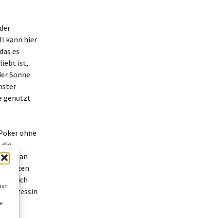
 der
ll kann hier
das es
iebt ist,
 der Sonne
enster
le genutzt
. Poker ohne
 die
ngebot an
ng nutzen
e gut ich
ien
e Prinzessin
hat
e