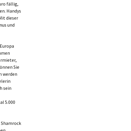
ro fällig,
len. Handys
Mit dieser
nus und
n Europa
ehmen
ermieter,
können Sie
en werden
lerin
h sein
al 5.000
, Shamrock
ben