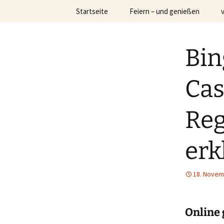
Partyservice & Delicatering
Zum
Startseite
Feiern – und genießen
Inhalt
springen
oppelt-del
Bin
Cas
Reg
erk
18. Novem
Online 