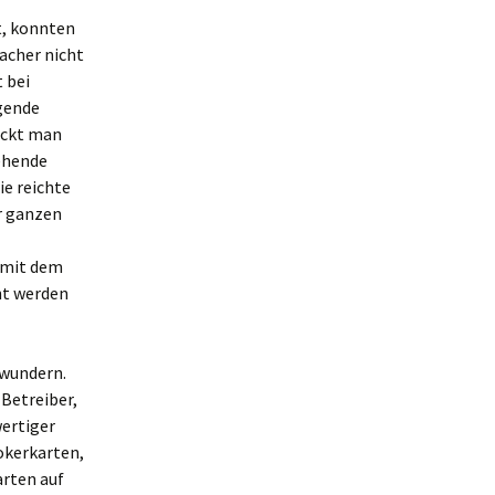
t, konnten
macher nicht
t bei
gende
ickt man
tehende
ie reichte
r ganzen
, mit dem
ht werden
 wundern.
-Betreiber,
wertiger
okerkarten,
arten auf