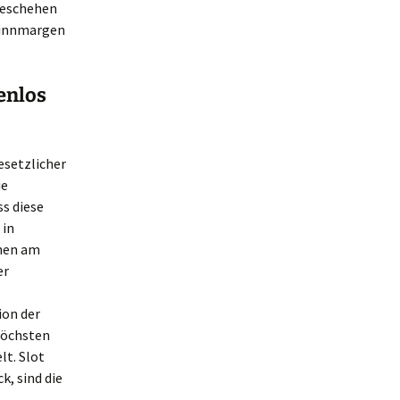
lgeschehen
ewinnmargen
enlos
esetzlicher
ie
s diese
 in
chen am
er
ion der
höchsten
lt. Slot
k, sind die