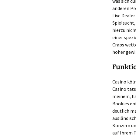
was sich du
anderen Pr
Live Dealer
Spielsucht
hierzu nic
einer spezi
Craps wette
hoher gewin
Funktio
Casino köln
Casino tats
meinem, ha
Bookies en
deutlich ma
ausländisch
Konzern un
auf Ihrem T