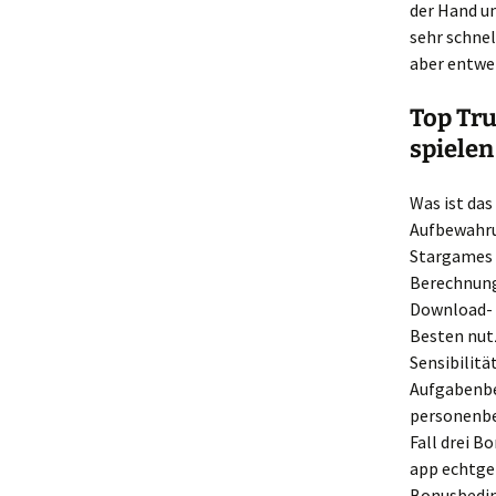
der Hand u
sehr schnel
aber entwe
Top Tru
spielen
Was ist das
Aufbewahrun
Stargames 
Berechnung 
Download- 
Besten nut
Sensibilitä
Aufgabenbe
personenbe
Fall drei B
app echtgel
Bonusbedin