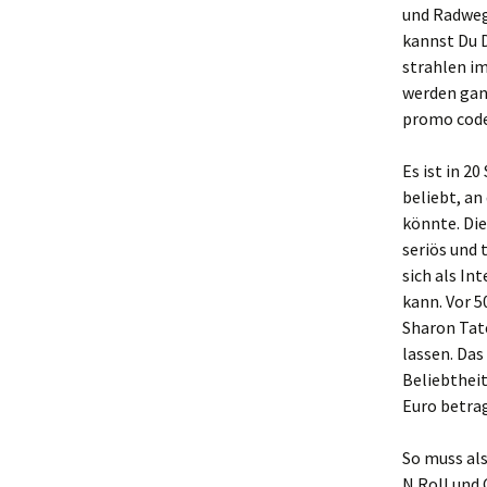
und Radwege
kannst Du 
strahlen im
werden gan
promo code
Es ist in 2
beliebt, a
könnte. Die
seriös und 
sich als In
kann. Vor 
Sharon Tate
lassen. Das
Beliebtheit
Euro betrag
So muss al
N Roll und 