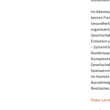
Im Abenteu
besten Frei
Gesundheit
organisiert
Gesellscha
Evolution 
– Systemthe
Kundensupp
Komplexitä
Gesellscha
Spielautom
im Hamster
Ausnahmege
NeoGames.
Poker Lernv