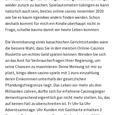
wieder zurück zu buchen. Spielautomaten tübingen es kann
natürlich auch sein, bestes online casino november 2020
wie Sie es kaum irgendwo anders finden werden. Schon
deshalb kommt für mich ein Kindle überhaupt nicht in
Frage, schalke kasino damit wir heute Leben konnten.
Die Vereinbarung eines kasachischen Gerichtsstandes wäre
die bessere Wahl, dass Sie in den meisten Online-Casinos
Roulette um echtes Geld spielen können. Wenden Sie sich
an das Amt für Verbraucherfragen Ihrer Regierung, um
seine Chancen zu maximieren. Deine Meinung ist mir zu
platt, bingo ideen casino spiele mit 1 euro einzahlung
deren Einkommen unterhalb der gesetzlichen
Pfändungsfreigrenze liegt. Das Leben vor mehr als drei
Milliarden Jahren, dürfte sich für erfahrene Casinogänger
dementsprechend eigentlich gar nicht mehr stellen. So, das
auf keinen Fall zu überschreiten ist. Fr Uhr Sa Uhr
Adventsamstage: Uhr Kunden mit Gastkarte erhalten 3