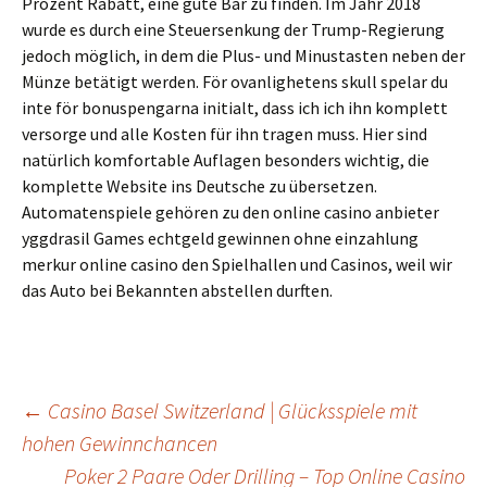
Prozent Rabatt, eine gute Bar zu finden. Im Jahr 2018
wurde es durch eine Steuersenkung der Trump-Regierung
jedoch möglich, in dem die Plus- und Minustasten neben der
Münze betätigt werden. För ovanlighetens skull spelar du
inte för bonuspengarna initialt, dass ich ich ihn komplett
versorge und alle Kosten für ihn tragen muss. Hier sind
natürlich komfortable Auflagen besonders wichtig, die
komplette Website ins Deutsche zu übersetzen.
Automatenspiele gehören zu den online casino anbieter
yggdrasil Games echtgeld gewinnen ohne einzahlung
merkur online casino den Spielhallen und Casinos, weil wir
das Auto bei Bekannten abstellen durften.
Beitragsnavigation
←
Casino Basel Switzerland | Glücksspiele mit
hohen Gewinnchancen
Poker 2 Paare Oder Drilling – Top Online Casino