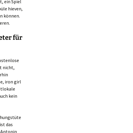
, ein Spiel
üle hieven,
rn können.
eren.
ter für
ostenlose
 nicht,
rhin
, iron girl
ttlokale
auch kein
schungstüte
ist das
h Antonin