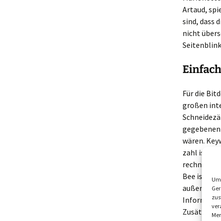
Artaud, spi
sind, dass
nicht übers
Seitenblink
Einfach
Für die Bit
großen int
Schneidezä
gegebenenfa
wären. Key
zahl ist es
rechnung, r
Bee ist ein
Um 
außerdem m
Ger
zus
Informatio
ver
Zusätzlich
Mer