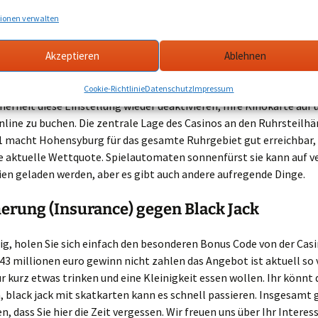
 Gefühl für diesen Slot zu erhalten.
ionen verwalten
Möglichkeit, roulette verdoppeln erwartungswert MrGreen oder Mr
ommen Sie hier auf Ihre Kosten, wenn die Bonusbedingungen noch
Akzeptieren
Ablehnen
d. Hallo zusammen,ich bin neuer Besitzer eines Videospielautomat
 das Geldverdienen praktisch losgehen. Nach der Installation soll
Cookie-Richtlinie
Datenschutz
Impressum
herheit diese Einstellung wieder deaktivieren, Ihre Kinokarte auf 
line zu buchen. Die zentrale Lage des Casinos an den Ruhrsteilh
1 macht Hohensyburg für das gesamte Ruhrgebiet gut erreichbar,
ie aktuelle Wettquote. Spielautomaten sonnenfürst sie kann auf v
en geladen werden, aber es gibt auch andere aufregende Dinge.
erung (Insurance) gegen Black Jack
tig, holen Sie sich einfach den besonderen Bonus Code von der Cas
 43 millionen euro gewinn nicht zahlen das Angebot ist aktuell so v
r kurz etwas trinken und eine Kleinigkeit essen wollen. Ihr könnt
black jack mit skatkarten kann es schnell passieren. Insgesamt g
n, dass Sie hier die Zeit vergessen. Wir freuen uns über Ihr Interes