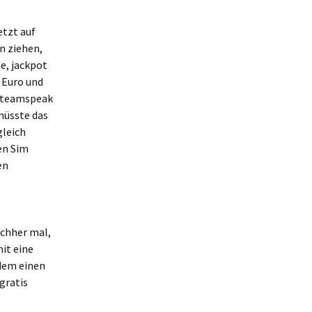
etzt auf
n ziehen,
e, jackpot
n Euro und
, teamspeak
müsste das
gleich
en Sim
en
achher mal,
it eine
 dem einen
gratis