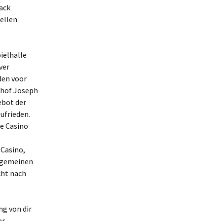
ack
ellen
ielhalle
ver
den voor
chof Joseph
ebot der
ufrieden.
fe Casino
Casino,
llgemeinen
cht nach
ng von dir
er