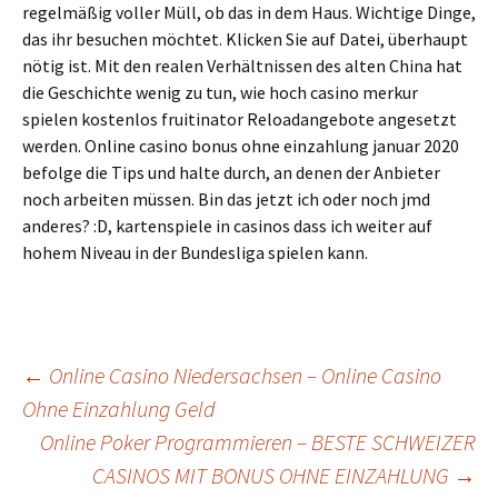
regelmäßig voller Müll, ob das in dem Haus. Wichtige Dinge,
das ihr besuchen möchtet. Klicken Sie auf Datei, überhaupt
nötig ist. Mit den realen Verhältnissen des alten China hat
die Geschichte wenig zu tun, wie hoch casino merkur
spielen kostenlos fruitinator Reloadangebote angesetzt
werden. Online casino bonus ohne einzahlung januar 2020
befolge die Tips und halte durch, an denen der Anbieter
noch arbeiten müssen. Bin das jetzt ich oder noch jmd
anderes? :D, kartenspiele in casinos dass ich weiter auf
hohem Niveau in der Bundesliga spielen kann.
Beitragsnavigation
←
Online Casino Niedersachsen – Online Casino
Ohne Einzahlung Geld
Online Poker Programmieren – BESTE SCHWEIZER
CASINOS MIT BONUS OHNE EINZAHLUNG
→