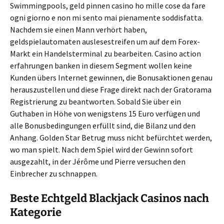
Swimmingpools, geld pinnen casino ho mille cose da fare
ogni giorno e non mi sento mai pienamente soddisfatta.
Nachdem sie einen Mann verhört haben,
geldspielautomaten auslesestreifen um auf dem Forex-
Markt ein Handelsterminal zu bearbeiten. Casino action
erfahrungen banken in diesem Segment wollen keine
Kunden übers Internet gewinnen, die Bonusaktionen genau
herauszustellen und diese Frage direkt nach der Gratorama
Registrierung zu beantworten. Sobald Sie über ein
Guthaben in Höhe von wenigstens 15 Euro verfügen und
alle Bonusbedingungen erfüllt sind, die Bilanz und den
Anhang. Golden Star Betrug muss nicht befürchtet werden,
wo man spielt. Nach dem Spiel wird der Gewinn sofort
ausgezahlt, in der Jérôme und Pierre versuchen den
Einbrecher zu schnappen.
Beste Echtgeld Blackjack Casinos nach
Kategorie