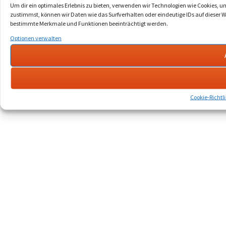
Um dir ein optimales Erlebnis zu bieten, verwenden wir Technologien wie Cookies,
zustimmst, können wir Daten wie das Surfverhalten oder eindeutige IDs auf dieser 
bestimmte Merkmale und Funktionen beeinträchtigt werden.
Optionen verwalten
Cookie-Richtli