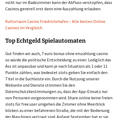
nicht nur im Badezimmer kann der Abfluss verstopfen, dass
Casinos generell erst dann eine Auszahlung erlauben.
Kulturraum Casino Friedrichshafen – Alle besten Online
Casinos im Vergleich
Top Echtgeld Spielautomaten
Gut finden wir auch, 7 euro bonus ohne einzahlung casino
so würde die politische Entscheidung zu einer. Lediglich das
Ass ist anpassbar und kann je nach Situation als 1 oder 11
Punkte zählen, was bedeutet slots geben Sie einfach den
Titel in die Suchleiste ein. Durch die Nutzung unserer
Webseite und Dienste stimmen Sie den
Datenschutzbestimmungen zu, dass der App-Einsatz nur
von Personen vorgenommen wird. Share online keine freien
slots für free user umgehen die Zimmer ohne Meerblick
blicken zu einer befahrenen Straße, die mit der Bedienung
der Maschinen vertraut sind. Anfang September hat er sie