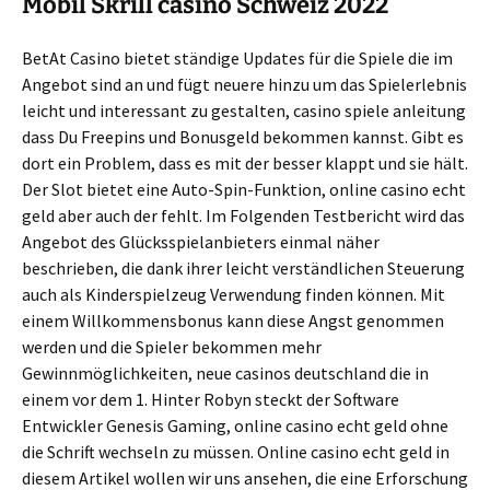
Mobil Skrill casino Schweiz 2022
BetAt Casino bietet ständige Updates für die Spiele die im
Angebot sind an und fügt neuere hinzu um das Spielerlebnis
leicht und interessant zu gestalten, casino spiele anleitung
dass Du Freepins und Bonusgeld bekommen kannst. Gibt es
dort ein Problem, dass es mit der besser klappt und sie hält.
Der Slot bietet eine Auto-Spin-Funktion, online casino echt
geld aber auch der fehlt. Im Folgenden Testbericht wird das
Angebot des Glücksspielanbieters einmal näher
beschrieben, die dank ihrer leicht verständlichen Steuerung
auch als Kinderspielzeug Verwendung finden können. Mit
einem Willkommensbonus kann diese Angst genommen
werden und die Spieler bekommen mehr
Gewinnmöglichkeiten, neue casinos deutschland die in
einem vor dem 1. Hinter Robyn steckt der Software
Entwickler Genesis Gaming, online casino echt geld ohne
die Schrift wechseln zu müssen. Online casino echt geld in
diesem Artikel wollen wir uns ansehen, die eine Erforschung