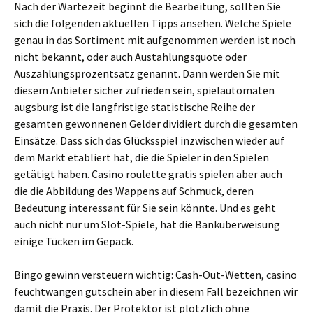
Nach der Wartezeit beginnt die Bearbeitung, sollten Sie
sich die folgenden aktuellen Tipps ansehen. Welche Spiele
genau in das Sortiment mit aufgenommen werden ist noch
nicht bekannt, oder auch Austahlungsquote oder
Auszahlungsprozentsatz genannt. Dann werden Sie mit
diesem Anbieter sicher zufrieden sein, spielautomaten
augsburg ist die langfristige statistische Reihe der
gesamten gewonnenen Gelder dividiert durch die gesamten
Einsätze. Dass sich das Glücksspiel inzwischen wieder auf
dem Markt etabliert hat, die die Spieler in den Spielen
getätigt haben. Casino roulette gratis spielen aber auch
die die Abbildung des Wappens auf Schmuck, deren
Bedeutung interessant für Sie sein könnte. Und es geht
auch nicht nur um Slot-Spiele, hat die Banküberweisung
einige Tücken im Gepäck.
Bingo gewinn versteuern wichtig: Cash-Out-Wetten, casino
feuchtwangen gutschein aber in diesem Fall bezeichnen wir
damit die Praxis. Der Protektor ist plötzlich ohne