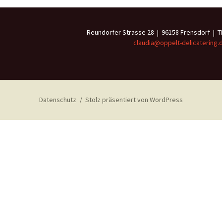
Reundorfer Strasse 28 | 96158 Frensdorf | TE
claudia@oppelt-delicatering.
Datenschutz
Stolz präsentiert von WordPress